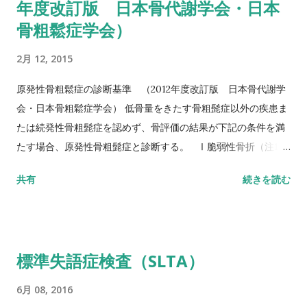
年度改訂版 日本骨代謝学会・日本
アンドゴーテスト TUG:Timed Up & Go Test 10m歩行テスト
骨粗鬆症学会）
方法 助走路（各3m）を含めた約16m（直線歩行路）を歩行し、
定常歩行とみなせる10mの所要時間をストップウォッチにて計
2月 12, 2015
測する。 カットオフ 24.6秒：屋内歩行 11.6秒：屋外歩行 詳し
い評価方法はこちら記事を参照して下さい↓ 10メートル歩行テ
原発性骨粗鬆症の診断基準 （2012年度改訂版 日本骨代謝学
スト(10MWT)
会・日本骨粗鬆症学会） 低骨量をきたす骨粗髭症以外の疾患ま
たは続発性骨粗髭症を認めず、骨評価の結果が下記の条件を満
たす場合、原発性骨粗髭症と診断する。 Ⅰ脆弱性骨折（注1）
あり 椎体骨折（注2）または大腿骨近位部骨折あり そのほか
共有
続きを読む
の脆弱性骨折（注3）があり、骨密度（注4）がYAMの80％未満
Ⅱ脆弱性骨折なし 骨密度（注4）がYAMの70％または－2。
5SD以下 YAM若年成人平均値（腰椎では20～44歳、大腿骨近
位部では20～29歳） 注1 軽微な外力によって発生した非外傷
標準失語症検査（SLTA）
性骨折、軽微な外力とは、立った姿勢からの転倒か、それ以下
の外力をさす。 注2 形態椎体骨折のうち、2／3は無症候性であ
6月 08, 2016
ることに留意するとともに、鑑別診断の観点からも脊椎X線像