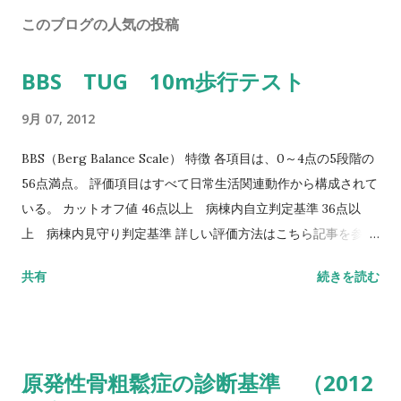
このブログの人気の投稿
BBS TUG 10m歩行テスト
9月 07, 2012
BBS（Berg Balance Scale） 特徴 各項目は、0～4点の5段階の
56点満点。 評価項目はすべて日常生活関連動作から構成されて
いる。 カットオフ値 46点以上 病棟内自立判定基準 36点以
上 病棟内見守り判定基準 詳しい評価方法はこちら記事を参照
して下さい↓ バランス機能評価（Berg Balance Scale/BBS）
共有
続きを読む
TUG（Timed Up to Go）テスト 方法 肘掛つきの椅子から立
ち上がり、3m歩行し、方向転換後3m歩行して戻り、椅子に座
る動作までの一連の流れを測定する。 カットオフ値 13.5秒：転
倒予測 20秒：屋外外出可能 30秒以上：日常生活動作に要介助
原発性骨粗鬆症の診断基準 （2012
詳しい評価方法はこちら記事を参照して下さい↓ タイムアップ