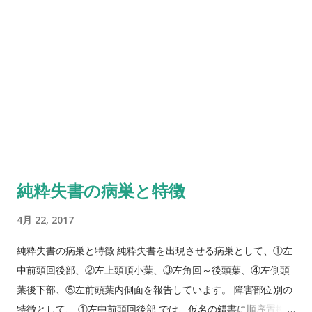
滞 有意義な対人関係 ： 労働を分けもつことと、家事を分け
ておくようにします。
もつこと 好ましい結果 ： 家族、社会、未来への世代への関
心 発達課題 ： 生産物、芸術、概念など次世代へ引き継 ぐも
のを責任をもって育て発展させる。 老年期（６５歳〜） 心理的
危機 ： 統合性 対 絶望 有意義な対人関係 ： ”人
類”：”わが子” 好ましい結果 ： 充足と自分の生...
純粋失書の病巣と特徴
4月 22, 2017
純粋失書の病巣と特徴 純粋失書を出現させる病巣として、①左
中前頭回後部、②左上頭頂小葉、③左角回～後頭葉、④左側頭
葉後下部、⑤左前頭葉内側面を報告しています。 障害部位別の
特徴として、 ①左中前頭回後部 では、仮名の錯書に順序置換が