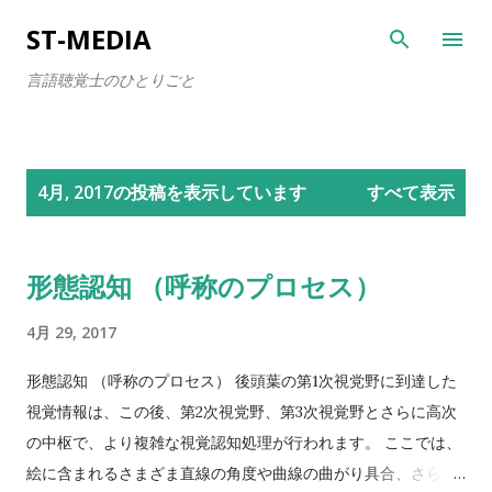
スキップしてメイン コンテンツに移動
ST-MEDIA
言語聴覚士のひとりごと
投
4月, 2017の投稿を表示しています
すべて表示
稿
形態認知 （呼称のプロセス）
4月 29, 2017
形態認知 （呼称のプロセス） 後頭葉の第1次視党野に到達した
視覚情報は、この後、第2次視党野、第3次視覚野とさらに高次
の中枢で、より複雑な視覚認知処理が行われます。 ここでは、
絵に含まれるさまざま直線の角度や曲線の曲がり具合、さらに