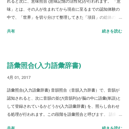
れると次に、意味照合 (意味記憶の活性化)が行われます。 「意
味」とは、その人が生まれてから現在に至るまでの認知体験の
中で、「世界」を切り分けて整理してきた「項目」の総体のこ
とをいいます。 この「項目」のことを「カテゴリー」と呼ぶこ
共有
続きを読む
ともあります。 「意味 (あるいは意味記憶)」 とは、 このよう
な「項目(カテゴリー)」の総体をいいます。 例：「鳥、猫、ね
ずみ」は「動物」の小項目となり、「動物」は「生き物」の小
項目といったように、自分を取り巻く環境世界を、たくさんの
語彙照合(入力語彙辞書)
項目によって切り分けて、整理して理解しています。 また、
「意味 (あるいは意味記憶)」は 、一人ひとりの体験によって、
4月 01, 2017
切り分け方、整理の仕方が異なっているといわれています。 意
味照合 (意味記憶の活性化)の 段階の障害 語彙として捉えること
語彙照合(入力語彙辞書) 音韻照合（音韻入力辞書）で、音韻が
ができても意味が分からないという症状が出現します。聞き取
認知されると、次に音韻の並び(音韻列)が脳の中に語彙(単語)と
れているにもかかわらず意味が理解できない症状に対して、認
して登録されているかどうか(入力語彙辞書) を、照らし合わせ
知神経心理学では、語義聾 (word meaning deaflless)という用
る処理が行われます。この段階を語彙照合と呼びます。 語彙照
語が使われています。 例：/ame/という2モーラの音韻列が日
合で「語彙である」と判断されると(語彙照合の成立)、次はそ
共有
続きを読む