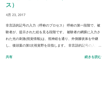
ス）
向：自分の活動を開始する能力 発達課題 ： 外界を探索し、
創造することを獲得する。 児童期（６〜１２歳） 心理的危
4月 23, 2017
機 ： 勤勉性 対 劣等感 有意義な対人関係 ： 学校 好ま
しい結果 ： 知的・社会的・身体的技能の有能さ 発達課
非言語的記号の入力（呼称のプロセス） 呼称の第一段階で、被
題 ： 学業に努力し、社会的・対人的技能を身につけ、課題
験者が、提示された絵を見る段階です。 被験者の網膜に入力さ
に取り組み、解決することで有能感を獲得する。 青年期（１
れた光の刺激(視覚情報)は、視神経を通り、外側膝状体を中継
２〜１９歳） 心理的危機 ： 同一性 対 同一性の拡散 有意
し、後頭葉の第1次視覚野を目指します。 非言語的記号の入力
義な対人関係 ： 仲間集団と外集団：リーダーシップモデル
の段階の障害 非言語的記号の入力の段階の障害は、視力障害・
共有
続きを読む
好ましい結果 ： 事故を独自な人間として統合したイメージ
視野障害や皮質性の視知覚障害などです。 ここは、内言語障害
を持つこと 発達課題 ： さまざまな経験のなかから見つけ出
には含まれません。 これらの問題をかかえた患者に検査を行う
してきた自己を統合する。 成人期初期（２０〜３０歳） 心理的
際には、視力障害であるなら、度の合った眼鏡を掛てもらった
危機 ： 親身性 対 孤立 有意義な対人関係 ： 親友：
り、場合によっては、提示する図版を拡大する 必要するといっ
性、競争、共同 好ましい結果 ： 親密で永続する関係を形成
た配慮が必要です。 また、視野障害の場合には、図版を正面に
し、生涯を託すものを決める 発達課題 ： 青年期に形成した
提示するのではなく、障害されていない側の視野にずらして提
自己の同一性と他者の同一性を自分を見失うことなく融合す
示した方が良い場合もありますが、検査手順に定められた標準
る。 壮年期（３０〜６５歳） 心理的危機 ： 生殖性 対 沈
的な施行方法ではない場合は、その旨検査用紙の欄外に記載し