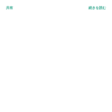
は奥行き・色・場所・動きなどに関する情報の認知が行われま
共有
続きを読む
す。 つまり、「形態認知」とは、その絵に対してゆがみのない
正しい像を脳内に表象する処理のことをいいます。 形態認知の
段階の障害 形態認知の段階の障害では、光を提えることは可能
であるにもかかわらず、物体の形・位置・色・ 動きなどに関す
る情報を正しく認知することが困難になります。 このような障
害を、 統覚型視覚失認 と呼びます。