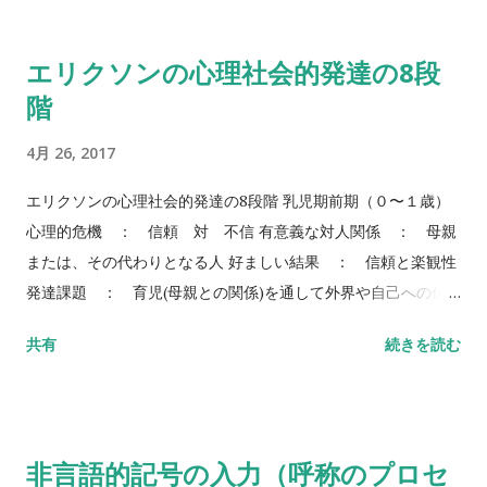
エリクソンの心理社会的発達の8段
階
4月 26, 2017
エリクソンの心理社会的発達の8段階 乳児期前期（０〜１歳）
心理的危機 ： 信頼 対 不信 有意義な対人関係 ： 母親
または、その代わりとなる人 好ましい結果 ： 信頼と楽観性
発達課題 ： 育児(母親との関係)を通して外界や自己への信
頼を構築する。 乳児期後期（１〜３歳） 心理的危機 ： 自律
共有
続きを読む
的 対 恥・疑惑 有意義な対人関係 ： 両親 好ましい結
果 ： 自己統制と適切さの感じ 発達課題 ： トイレ・トレ
ーニングを中心とした「躾」による命令や禁止を内在化する。
幼児期（３〜６歳） 心理的危機 ： 積極性 対 罪悪感 有意
非言語的記号の入力（呼称のプロセ
義な対人関係 ： 基本的家庭 好ましい結果 ： 目的と方