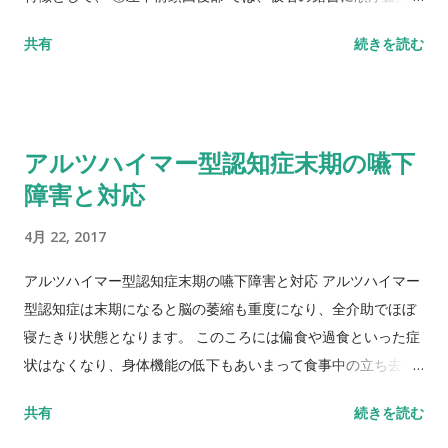
特徴的で、 ②左上頭頂小葉 では、筆順異常が顕著で写字でも障
共有
続きを読む
害があり、 ③左角回～後頭葉 では、仮名優位の書字障害の報告
もあるが一般には両者の障害が混在し、失書の内容は色々であ
り、 ④左側頭葉後下部 では、漢字に優位の失書で無反応が多い
とされており、 ⑤左前頭葉内側面 では、漢字・仮名に差異はな
アルツハイマー型認知症末期の嚥下
く、誤り内容は漢字・仮名とも錯書が多いと報告されていま
障害と対応
す。
4月 22, 2017
アルツハイマー型認知症末期の嚥下障害と対応 アルツハイマー
型認知症は末期になると脳の萎縮も重度になり、全介助でほぼ
寝たきり状態となります。 このころには偏食や過食といった症
状はなくなり、身体機能の低下もあいまって食事中の立ち去り
もみられなくなります。 反対に、身体機能の低下に伴い嚥下機
共有
続きを読む
能自体も障害されてくるため、食塊形成の障害、送り込み不