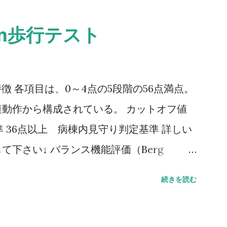
0m歩行テスト
ale） 特徴 各項目は、0～4点の5段階の56点満点。
動作から構成されている。 カットオフ値
 36点以上 病棟内見守り判定基準 詳しい
下さい↓ バランス機能評価（Berg
G（Timed Up to Go）テスト 方法 肘掛つきの
続きを読む
し、方向転換後3m歩行して戻り、椅子に座
。 カットオフ値 13.5秒：転倒予測 20