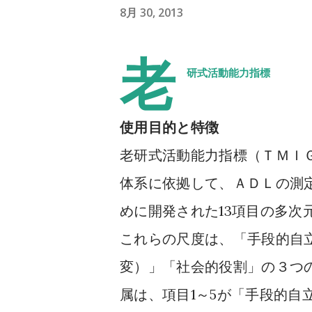
8月 30, 2013
老
研式活動能力指標
使用目的と特徴
老研式活動能力指標（ＴＭＩ
体系に依拠して、ＡＤＬの測
13
めに開発された
項目の多次
これらの尺度は、「手段的自
変）」「社会的役割」の３つ
1
5
属は、項目
～
が「手段的自