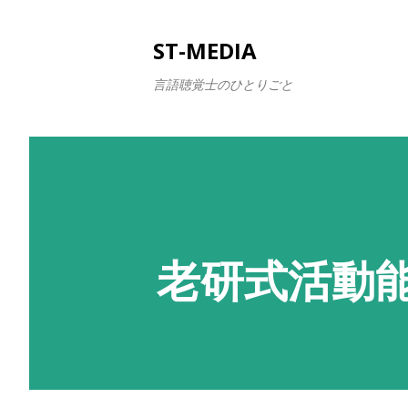
ST-MEDIA
言語聴覚士のひとりごと
老研式活動