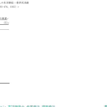
ョン
言語聴覚士
作業療法
理学療法