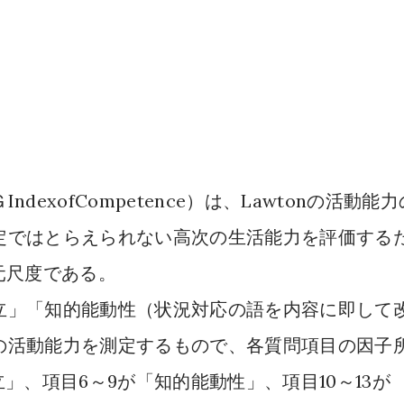
IndexofCompetence
Lawton
Ｇ
）は、
の活動能力
定ではとらえられない高次の生活能力を評価する
元尺度である。
立」「知的能動性（状況対応の語を内容に即して
の活動能力を測定するもので、各質問項目の因子
6
9
10
13
立」、項目
～
が「知的能動性」、項目
～
が