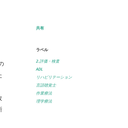
共有
ラベル
2.評価・検査
の
ADL
た
リハビリテーション
言語聴覚士
作業療法
改
理学療法
所