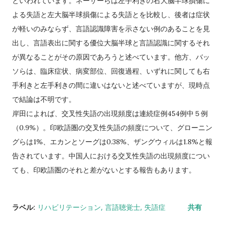
といわれています。ネーサーらは左手利きの右大脳半球損傷に
よる失語と左大脳半球損傷による失語とを比較し、後者は症状
が軽いのみならず、言語認識障害を示さない例のあることを見
出し、言語表出に関する優位大脳半球と言語認識に関するそれ
が異なることがその原因であろうと述べています。他方、バッ
ソらは、臨床症状、病変部位、回復過程、いずれに関しても右
手利きと左手利きの間に違いはないと述べていますが、現時点
で結論は不明です。
岸田によれば、交叉性失語の出現頻度は連続症例454例中５例
（0.9%）。印欧語圏の交叉性失語の頻度について、グローニン
グらは1%、エカンとソーグは0.38%、ザングウィルは1.8%と報
告されています。中国人における交叉性失語の出現頻度につい
ても、印欧語圏のそれと差がないとする報告もあります。
ラベル:
リハビリテーション
言語聴覚士
失語症
共有