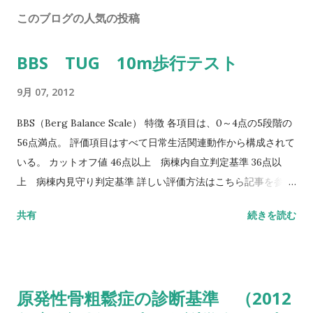
このブログの人気の投稿
BBS TUG 10m歩行テスト
9月 07, 2012
BBS（Berg Balance Scale） 特徴 各項目は、0～4点の5段階の
56点満点。 評価項目はすべて日常生活関連動作から構成されて
いる。 カットオフ値 46点以上 病棟内自立判定基準 36点以
上 病棟内見守り判定基準 詳しい評価方法はこちら記事を参照
して下さい↓ バランス機能評価（Berg Balance Scale/BBS）
共有
続きを読む
TUG（Timed Up to Go）テスト 方法 肘掛つきの椅子から立
ち上がり、3m歩行し、方向転換後3m歩行して戻り、椅子に座
る動作までの一連の流れを測定する。 カットオフ値 13.5秒：転
倒予測 20秒：屋外外出可能 30秒以上：日常生活動作に要介助
原発性骨粗鬆症の診断基準 （2012
詳しい評価方法はこちら記事を参照して下さい↓ タイムアップ