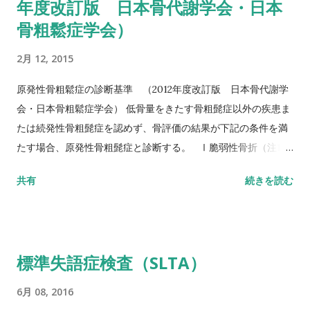
年度改訂版 日本骨代謝学会・日本
アンドゴーテスト TUG:Timed Up & Go Test 10m歩行テスト
骨粗鬆症学会）
方法 助走路（各3m）を含めた約16m（直線歩行路）を歩行し、
定常歩行とみなせる10mの所要時間をストップウォッチにて計
2月 12, 2015
測する。 カットオフ 24.6秒：屋内歩行 11.6秒：屋外歩行 詳し
い評価方法はこちら記事を参照して下さい↓ 10メートル歩行テ
原発性骨粗鬆症の診断基準 （2012年度改訂版 日本骨代謝学
スト(10MWT)
会・日本骨粗鬆症学会） 低骨量をきたす骨粗髭症以外の疾患ま
たは続発性骨粗髭症を認めず、骨評価の結果が下記の条件を満
たす場合、原発性骨粗髭症と診断する。 Ⅰ脆弱性骨折（注1）
あり 椎体骨折（注2）または大腿骨近位部骨折あり そのほか
共有
続きを読む
の脆弱性骨折（注3）があり、骨密度（注4）がYAMの80％未満
Ⅱ脆弱性骨折なし 骨密度（注4）がYAMの70％または－2。
5SD以下 YAM若年成人平均値（腰椎では20～44歳、大腿骨近
位部では20～29歳） 注1 軽微な外力によって発生した非外傷
標準失語症検査（SLTA）
性骨折、軽微な外力とは、立った姿勢からの転倒か、それ以下
の外力をさす。 注2 形態椎体骨折のうち、2／3は無症候性であ
6月 08, 2016
ることに留意するとともに、鑑別診断の観点からも脊椎X線像