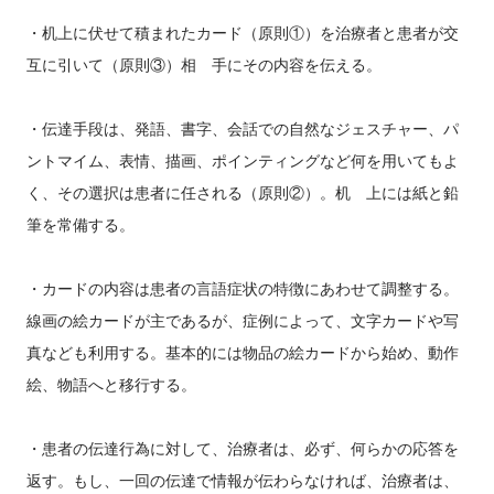
・机上に伏せて積まれたカード（原則①）を治療者と患者が交
互に引いて（原則③）
相 手
にその内容を伝える。
・伝達手段は、発語、書字、会話での自然なジェスチャー、パ
ントマイム、表情、描画、
ポインティングなど何を用いてもよ
く、その選択は患者に任される（原則②）。机 上
には紙と鉛
筆を常備する。
・カードの内容は患者の言語症状の特徴にあわせて調整する。
線画の絵カードが主で
あるが、症例によって、文字カードや写
真なども利用する。基本的には物品の絵カード
から始め、動作
絵、物語へと移行する。
・患者の伝達行為に対して、治療者は、必ず、何らかの応答を
返す。もし、一回の伝達で情報が伝わらなければ、治療者は、