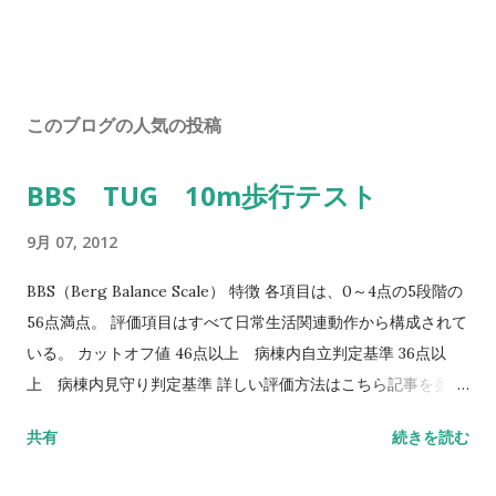
このブログの人気の投稿
BBS TUG 10m歩行テスト
9月 07, 2012
BBS（Berg Balance Scale） 特徴 各項目は、0～4点の5段階の
56点満点。 評価項目はすべて日常生活関連動作から構成されて
いる。 カットオフ値 46点以上 病棟内自立判定基準 36点以
上 病棟内見守り判定基準 詳しい評価方法はこちら記事を参照
して下さい↓ バランス機能評価（Berg Balance Scale/BBS）
共有
続きを読む
TUG（Timed Up to Go）テスト 方法 肘掛つきの椅子から立
ち上がり、3m歩行し、方向転換後3m歩行して戻り、椅子に座