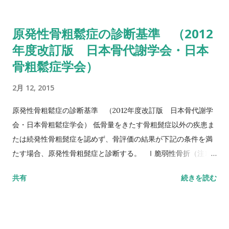
る動作までの一連の流れを測定する。 カットオフ値 13.5秒：転
倒予測 20秒：屋外外出可能 30秒以上：日常生活動作に要介助
原発性骨粗鬆症の診断基準 （2012
詳しい評価方法はこちら記事を参照して下さい↓ タイムアップ
年度改訂版 日本骨代謝学会・日本
アンドゴーテスト TUG:Timed Up & Go Test 10m歩行テスト
骨粗鬆症学会）
方法 助走路（各3m）を含めた約16m（直線歩行路）を歩行し、
定常歩行とみなせる10mの所要時間をストップウォッチにて計
2月 12, 2015
測する。 カットオフ 24.6秒：屋内歩行 11.6秒：屋外歩行 詳し
い評価方法はこちら記事を参照して下さい↓ 10メートル歩行テ
原発性骨粗鬆症の診断基準 （2012年度改訂版 日本骨代謝学
スト(10MWT)
会・日本骨粗鬆症学会） 低骨量をきたす骨粗髭症以外の疾患ま
たは続発性骨粗髭症を認めず、骨評価の結果が下記の条件を満
たす場合、原発性骨粗髭症と診断する。 Ⅰ脆弱性骨折（注1）
あり 椎体骨折（注2）または大腿骨近位部骨折あり そのほか
共有
続きを読む
の脆弱性骨折（注3）があり、骨密度（注4）がYAMの80％未満
Ⅱ脆弱性骨折なし 骨密度（注4）がYAMの70％または－2。
5SD以下 YAM若年成人平均値（腰椎では20～44歳、大腿骨近
位部では20～29歳） 注1 軽微な外力によって発生した非外傷