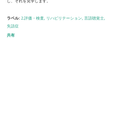
し、それを見学します。
ラベル:
2.評価・検査
リハビリテーション
言語聴覚士
失語症
共有