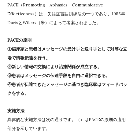
PACE
Promoting
Aphasics
Communicative
（
Effectiveness
1985
）は、失語症言語訓練法の一つであり、
年、
Davis
Wilcox
と
（米）によって考案されました。
PACE
の原則
①臨床家と患者はメッセージの受け手と送り手として対等な立
場で情報伝達を行う。
②新しい情報の交換により治療関係が成立する。
③患者はメッセージの伝達手段を自由に選択できる。
④患者が伝達できたメッセージに基づき臨床家はフィードバッ
クをする。
実施方法
PACE
具体的な実施方法は次の通りです。（）は
の原則の適用
部分を示しています。