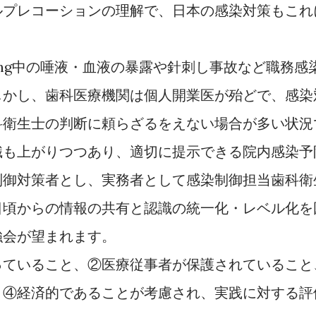
ルプレコーションの理解で、日本の感染対策もこれ
ng
中の唾液・血液の暴露や針刺し事故など職務感
しかし、歯科医療機関は個人開業医が殆どで、感染
科衛生士の判断に頼らざるをえない場合が多い状況
識も上がりつつあり、適切に提示できる院内感染予
制御対策者とし、実務者として感染制御担当歯科衛
日頃からの情報の共有と認識の統一化・レベル化を
強会が望まれます。
っていること、②医療従事者が保護されていること
、④経済的であることが考慮され、実践に対する評