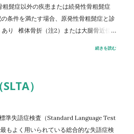
骨粗髭症以外の疾患または続発性骨粗髭症
記の条件を満たす場合、原発性骨粗髭症と診
）あり 椎体骨折（注2）または大腿骨近位
骨折（注3）があり、骨密度（注4）がYAM
続きを読む
 骨密度（注4）がYAMの70％または－2。
値（腰椎では20～44歳、大腿骨近位部では
力によって発生した非外傷性骨折、軽微な外力
SLTA）
、それ以下の外力をさす。 注2 形態椎体骨
あることに留意するとともに、鑑別診断の観
ことが望ましい。 注3 そのほかの脆弱性骨
語症検査（Standard Language Test
した非外傷性骨折で、骨折部位は肋骨、骨盤
は、日本で最もよく用いられている総合的な失語症検