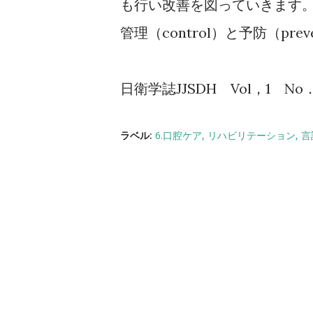
も行い改善を図っていきます
control
prev
管理（
）と予防（
JJSDH
Vol
1
No
日衛学誌
，
ラベル:
6.口腔ケア
リハビリテーション
言