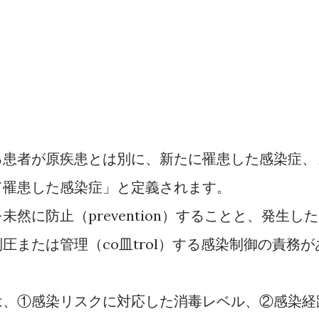
る患者が原疾患とは別に、新たに罹患した感染症、
て罹患した感染症」と定義されます。
prevention
を未然に防止（
）することと、発生した
co
trol
制圧または管理（
皿
）する感染制御の責務が
は、①感染リスクに対応した消毒レベル、②感染経