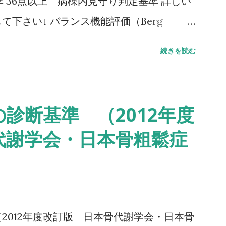
 36点以上 病棟内見守り判定基準 詳しい
下さい↓ バランス機能評価（Berg
G（Timed Up to Go）テスト 方法 肘掛つきの
続きを読む
し、方向転換後3m歩行して戻り、椅子に座
。 カットオフ値 13.5秒：転倒予測 20
：日常生活動作に要介助 詳しい評価方法はこ
診断基準 （2012年度
ムアップアンドゴーテスト TUG:Timed
代謝学会・日本骨粗鬆症
テスト 方法 助走路（各3m）を含めた約16m（直線
みなせる10mの所要時間をストップウォッ
.6秒：屋内歩行 11.6秒：屋外歩行 詳しい
下さい↓ 10メートル歩行テスト(10MWT)
2012年度改訂版 日本骨代謝学会・日本骨