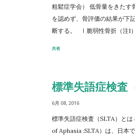
粗鬆症学会） 低骨量をきたす
を認めず、骨評価の結果が下
断する。 Ⅰ脆弱性骨折（注1
部骨折あり そのほかの脆弱性
共有
の80％未満 Ⅱ脆弱性骨折なし
5SD以下 YAM若年成人平均
20～29歳） 注1 軽微な外
標準失語症検査（
とは、立った姿勢からの転倒か
折のうち、2／3は無症候性で
6月 08, 2016
点からも脊椎X線像を確認する
標準失語症検査（SLTA）とは 標準失
折：軽微な外力によって発生
of Aphasia :SLTA）