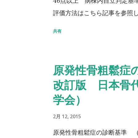
46点以上 病棟内自立判定基準
評価方法はこちら記事を参照して
Balance Scale/BBS） TU
共有
椅子から立ち上がり、3m歩行
る動作までの一連の流れを測定する
秒：屋外外出可能 30秒以上
原発性骨粗鬆症の
ちら記事を参照して下さい↓ タイ
改訂版 日本骨
Up & Go Test 10m歩行
学会）
歩行路）を歩行し、定常歩行と
チにて計測する。 カットオフ 24
2月 12, 2015
評価方法はこちら記事を参照して
原発性骨粗鬆症の診断基準 （