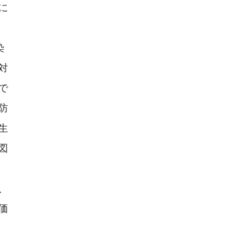
に
染
対
で
防
生
図
、
価