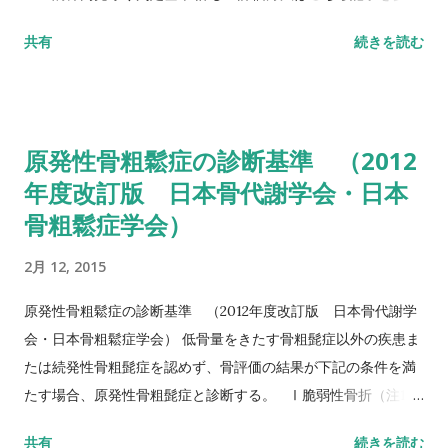
して下さい↓ バランス機能評価（Berg Balance Scale/BBS）
共有
続きを読む
TUG（Timed Up to Go）テスト 方法 肘掛つきの椅子から立
ち上がり、3m歩行し、方向転換後3m歩行して戻り、椅子に座
る動作までの一連の流れを測定する。 カットオフ値 13.5秒：転
倒予測 20秒：屋外外出可能 30秒以上：日常生活動作に要介助
原発性骨粗鬆症の診断基準 （2012
詳しい評価方法はこちら記事を参照して下さい↓ タイムアップ
年度改訂版 日本骨代謝学会・日本
アンドゴーテスト TUG:Timed Up & Go Test 10m歩行テスト
骨粗鬆症学会）
方法 助走路（各3m）を含めた約16m（直線歩行路）を歩行し、
定常歩行とみなせる10mの所要時間をストップウォッチにて計
2月 12, 2015
測する。 カットオフ 24.6秒：屋内歩行 11.6秒：屋外歩行 詳し
い評価方法はこちら記事を参照して下さい↓ 10メートル歩行テ
原発性骨粗鬆症の診断基準 （2012年度改訂版 日本骨代謝学
スト(10MWT)
会・日本骨粗鬆症学会） 低骨量をきたす骨粗髭症以外の疾患ま
たは続発性骨粗髭症を認めず、骨評価の結果が下記の条件を満
たす場合、原発性骨粗髭症と診断する。 Ⅰ脆弱性骨折（注1）
あり 椎体骨折（注2）または大腿骨近位部骨折あり そのほか
共有
続きを読む