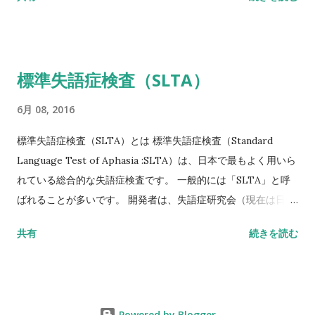
の脆弱性骨折（注3）があり、骨密度（注4）がYAMの80％未満
Ⅱ脆弱性骨折なし 骨密度（注4）がYAMの70％または－2。
5SD以下 YAM若年成人平均値（腰椎では20～44歳、大腿骨近
位部では20～29歳） 注1 軽微な外力によって発生した非外傷
標準失語症検査（SLTA）
性骨折、軽微な外力とは、立った姿勢からの転倒か、それ以下
の外力をさす。 注2 形態椎体骨折のうち、2／3は無症候性であ
6月 08, 2016
ることに留意するとともに、鑑別診断の観点からも脊椎X線像
を確認することが望ましい。 注3 そのほかの脆弱性骨折：軽微
標準失語症検査（SLTA）とは 標準失語症検査（Standard
な外力によって発生した非外傷性骨折で、骨折部位は肋骨、骨
Language Test of Aphasia :SLTA）は、日本で最もよく用いら
盤（恥骨、坐骨、仙骨を含む）上腕骨近位部、焼骨遠位端、下
れている総合的な失語症検査です。 一般的には「SLTA」と呼
腿骨。 注4 骨密度は原則として腰椎または大腿骨近位部骨密度
ばれることが多いです。 開発者は、失語症研究会（現在は日本
とする。 また、複数部位で測定した場合にはより低い％または
高次脳機能障害学会）です。 基礎的な研究は1965年に開始さ
共有
続きを読む
SD値を採用することとする。 腰椎においてはL1～L4またはL2
れ、最終試案は失語症者200人・非失語症者150人のデータをも
～L4を基準値とする。 ただし、高齢者において、脊椎変形など
とに標準化されて、1975年に完成版が出版されました。 標準失
のために腰椎骨密度の測定が困難な場合には大腿骨近位部骨密
語症検査（SLTA）の概要 目的 失語症状の詳細な把握と、失語
度とする。 大腿骨近位部骨密度には頸部または
症に対するリハビリテーション計画立案の指針を得ることを目
Powered by Blogger