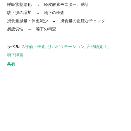
呼吸状態悪化 → 経皮酸素モニター、聴診
咳・痰の増加 → 嚥下の検査
摂食量減量・体重減少 → 摂食量の正確なチェック
易疲労性 → 嚥下の精査
ラベル:
2.評価・検査
リハビリテーション
言語聴覚士
嚥下障害
共有