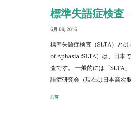
20～29歳） 注1 軽微な外
標準失語症検査（
とは、立った姿勢からの転倒か
折のうち、2／3は無症候性で
6月 08, 2016
点からも脊椎X線像を確認する
標準失語症検査（SLTA）とは 標準失
折：軽微な外力によって発生
of Aphasia :SLTA）
（恥骨、坐骨、仙骨を含む）上
査です。 一般的には「SLTA
密度は原則として腰椎または大
語症研究会（現在は日本高次脳
位で測定した場合にはより低い
年に開始され、最終試案は失語
共有
椎においてはL1～L4またはL
とに標準化されて、1975年に
いて、脊椎変形などのために
（SLTA）の概要 目的 失語
位部骨密度とする。 大腿骨
テーション計画立案の指針を得