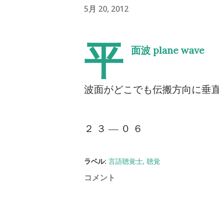
5月 20, 2012
平
面波 plane wave
波面がどこでも伝搬方向に垂
２ ３ ― ０ ６
ラベル:
言語聴覚士
聴覚
コメント