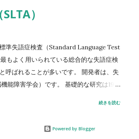
力によって発生した非外傷性骨折、軽微な外力
SLTA）
、それ以下の外力をさす。 注2 形態椎体骨
あることに留意するとともに、鑑別診断の観
ことが望ましい。 注3 そのほかの脆弱性骨
語症検査（Standard Language Test
した非外傷性骨折で、骨折部位は肋骨、骨盤
は、日本で最もよく用いられている総合的な失語症検
腕骨近位部、焼骨遠位端、下腿骨。 注4 骨
」と呼ばれることが多いです。 開発者は、失
腿骨近位部骨密度とする。 また、複数部
機能障害学会）です。 基礎的な研究は1965
％またはSD値を採用することとする。 腰
症者200人・非失語症者150人のデータをも
続きを読む
2～L4を基準値とする。 ただし、高齢者にお
完成版が出版されました。 標準失語症検査
腰椎骨密度の測定が困難な場合には大腿骨近
症状の詳細な把握と、失語症に対するリハビリ
Powered by Blogger
近位部骨密度には頸部または
ることを目的としています。 構成 「聴