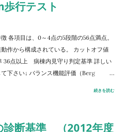
0m歩行テスト
ale） 特徴 各項目は、0～4点の5段階の56点満点。
動作から構成されている。 カットオフ値
 36点以上 病棟内見守り判定基準 詳しい
下さい↓ バランス機能評価（Berg
G（Timed Up to Go）テスト 方法 肘掛つきの
続きを読む
し、方向転換後3m歩行して戻り、椅子に座
。 カットオフ値 13.5秒：転倒予測 20
：日常生活動作に要介助 詳しい評価方法はこ
診断基準 （2012年度
ムアップアンドゴーテスト TUG:Timed