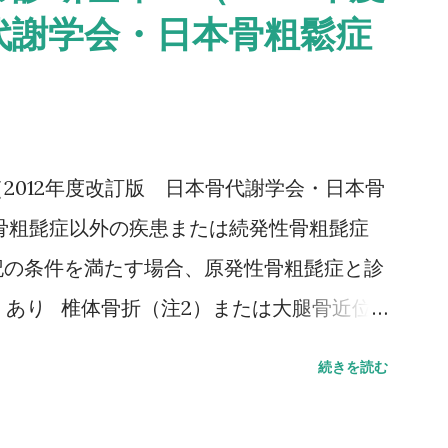
代謝学会・日本骨粗鬆症
テスト 方法 助走路（各3m）を含めた約16m（直線
みなせる10mの所要時間をストップウォッ
.6秒：屋内歩行 11.6秒：屋外歩行 詳しい
下さい↓ 10メートル歩行テスト(10MWT)
2012年度改訂版 日本骨代謝学会・日本骨
骨粗髭症以外の疾患または続発性骨粗髭症
記の条件を満たす場合、原発性骨粗髭症と診
）あり 椎体骨折（注2）または大腿骨近位
骨折（注3）があり、骨密度（注4）がYAM
続きを読む
 骨密度（注4）がYAMの70％または－2。
値（腰椎では20～44歳、大腿骨近位部では