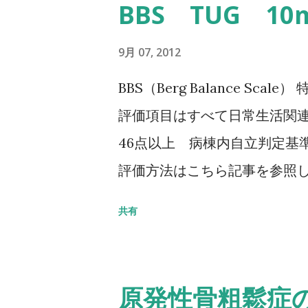
BBS TUG 1
9月 07, 2012
BBS（Berg Balance Sc
評価項目はすべて日常生活関連
46点以上 病棟内自立判定基準
評価方法はこちら記事を参照して
Balance Scale/BBS） TU
共有
椅子から立ち上がり、3m歩行
る動作までの一連の流れを測定する
秒：屋外外出可能 30秒以上
原発性骨粗鬆症の
ちら記事を参照して下さい↓ タイ