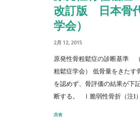
改訂版 日本骨
Up & Go Test 10m歩行
学会）
歩行路）を歩行し、定常歩行と
チにて計測する。 カットオフ 24
2月 12, 2015
評価方法はこちら記事を参照して
原発性骨粗鬆症の診断基準 （
粗鬆症学会） 低骨量をきたす
を認めず、骨評価の結果が下
断する。 Ⅰ脆弱性骨折（注1
部骨折あり そのほかの脆弱性
共有
の80％未満 Ⅱ脆弱性骨折なし
5SD以下 YAM若年成人平均