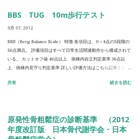
BBS TUG 10m歩行テスト
9月 07, 2012
BBS（Berg Balance Scale） 特徴 各項目は、0～4点の5段階の
56点満点。 評価項目はすべて日常生活関連動作から構成されて
いる。 カットオフ値 46点以上 病棟内自立判定基準 36点以
上 病棟内見守り判定基準 詳しい評価方法はこちら記事を参照
して下さい↓ バランス機能評価（Berg Balance Scale/BBS）
共有
続きを読む
TUG（Timed Up to Go）テスト 方法 肘掛つきの椅子から立
ち上がり、3m歩行し、方向転換後3m歩行して戻り、椅子に座
る動作までの一連の流れを測定する。 カットオフ値 13.5秒：転
倒予測 20秒：屋外外出可能 30秒以上：日常生活動作に要介助
原発性骨粗鬆症の診断基準 （2012
詳しい評価方法はこちら記事を参照して下さい↓ タイムアップ
年度改訂版 日本骨代謝学会・日本
アンドゴーテスト TUG:Timed Up & Go Test 10m歩行テスト
方法 助走路（各3m）を含めた約16m（直線歩行路）を歩行し、