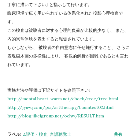
丁寧に描いて下さい｣ と指示して行います。
臨床現場で広く用いられている体系化された投影心理検査で
す。
この検査は被験者に対する心理的負荷が比較的少なく、 また、
内的異常体験を表出すると報告されています。
しかしながら、 被験者の自由意志に任せ施行すること、 さらに
表現樹木画の多様性により、 客観的解析が困難であるとも言わ
れています。
実施方法や評価は下記サイトを参照下さい↓
http://mental.heart-warm.net/check/tree/tree.html
http://jyu-q.com/pia/arttherapy/baumtest02.html
http://blog.jikeigroup.net/ochw/RESULT.htm
ラベル:
2.評価・検査
言語聴覚士
共有