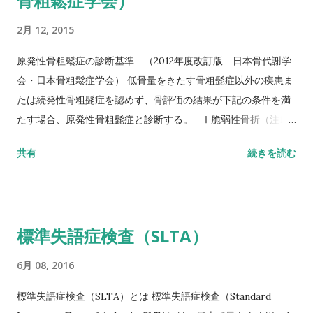
骨粗鬆症学会）
定常歩行とみなせる10mの所要時間をストップウォッチにて計
2月 12, 2015
測する。 カットオフ 24.6秒：屋内歩行 11.6秒：屋外歩行 詳し
い評価方法はこちら記事を参照して下さい↓ 10メートル歩行テ
原発性骨粗鬆症の診断基準 （2012年度改訂版 日本骨代謝学
スト(10MWT)
会・日本骨粗鬆症学会） 低骨量をきたす骨粗髭症以外の疾患ま
たは続発性骨粗髭症を認めず、骨評価の結果が下記の条件を満
たす場合、原発性骨粗髭症と診断する。 Ⅰ脆弱性骨折（注1）
あり 椎体骨折（注2）または大腿骨近位部骨折あり そのほか
共有
続きを読む
の脆弱性骨折（注3）があり、骨密度（注4）がYAMの80％未満
Ⅱ脆弱性骨折なし 骨密度（注4）がYAMの70％または－2。
5SD以下 YAM若年成人平均値（腰椎では20～44歳、大腿骨近
位部では20～29歳） 注1 軽微な外力によって発生した非外傷
標準失語症検査（SLTA）
性骨折、軽微な外力とは、立った姿勢からの転倒か、それ以下
の外力をさす。 注2 形態椎体骨折のうち、2／3は無症候性であ
6月 08, 2016
ることに留意するとともに、鑑別診断の観点からも脊椎X線像
を確認することが望ましい。 注3 そのほかの脆弱性骨折：軽微
標準失語症検査（SLTA）とは 標準失語症検査（Standard