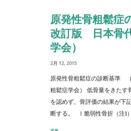
秒：屋外外出可能 30秒以上
原発性骨粗鬆症の
ちら記事を参照して下さい↓ タイ
改訂版 日本骨
Up & Go Test 10m歩行
学会）
歩行路）を歩行し、定常歩行と
チにて計測する。 カットオフ 24
2月 12, 2015
評価方法はこちら記事を参照して
原発性骨粗鬆症の診断基準 （
粗鬆症学会） 低骨量をきたす
を認めず、骨評価の結果が下
断する。 Ⅰ脆弱性骨折（注1
部骨折あり そのほかの脆弱性
共有