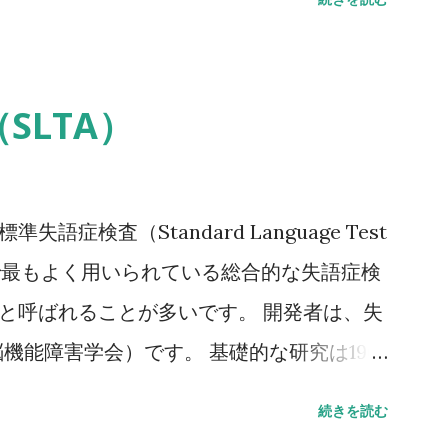
 骨密度（注4）がYAMの70％または－2。
値（腰椎では20～44歳、大腿骨近位部では
力によって発生した非外傷性骨折、軽微な外力
SLTA）
、それ以下の外力をさす。 注2 形態椎体骨
あることに留意するとともに、鑑別診断の観
ことが望ましい。 注3 そのほかの脆弱性骨
語症検査（Standard Language Test
した非外傷性骨折で、骨折部位は肋骨、骨盤
は、日本で最もよく用いられている総合的な失語症検
腕骨近位部、焼骨遠位端、下腿骨。 注4 骨
」と呼ばれることが多いです。 開発者は、失
腿骨近位部骨密度とする。 また、複数部
機能障害学会）です。 基礎的な研究は1965
％またはSD値を採用することとする。 腰
症者200人・非失語症者150人のデータをも
続きを読む
2～L4を基準値とする。 ただし、高齢者にお
完成版が出版されました。 標準失語症検査