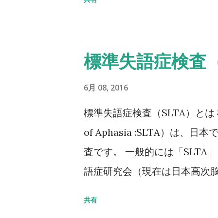
の80％未満 Ⅱ脆弱性骨折なし
5SD以下 YAM若年成人平均
20～29歳） 注1 軽微な外
標準失語症検査（
とは、立った姿勢からの転倒か
折のうち、2／3は無症候性で
6月 08, 2016
点からも脊椎X線像を確認する
標準失語症検査（SLTA）とは 標準失
折：軽微な外力によって発生
of Aphasia :SLTA）
（恥骨、坐骨、仙骨を含む）上
査です。 一般的には「SLTA
密度は原則として腰椎または大
語症研究会（現在は日本高次脳
位で測定した場合にはより低い
年に開始され、最終試案は失語
共有
椎においてはL1～L4またはL
とに標準化されて、1975年に