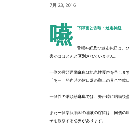
7月 23, 2016
嚥
下障害と舌咽・迷走神経
舌咽神経及び迷走神経は、
害かはほとんど区別されてい
ません。
一側の喉頭運動麻痺は気息性嗄声を呈しま
「あー」
発声時の軟口蓋の挙上の具合で軟
一側性の咽頭筋麻痺では、
発声時に咽頭後
また一側梨状陥凹の唾液の貯留は、
同側の
子を観察する必要がありま
す。