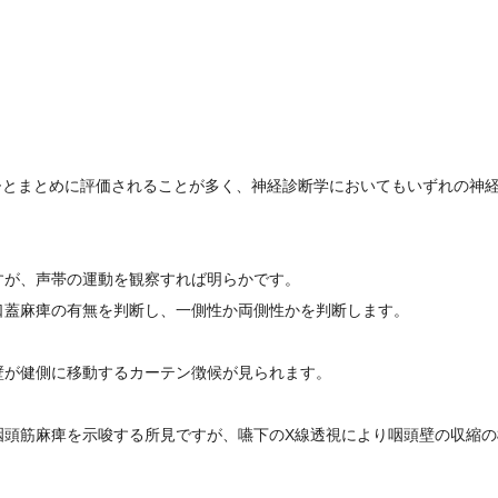
ひとまとめに評価されることが多く、
神経診断学においてもいずれの神
すが、
声帯の運動を観察すれば明らかです。
口蓋麻痺の有無を判断し、
一側性か両側性かを判断します。
壁が健側に移動するカーテン徴候が見られます。
咽頭筋麻痺を示唆する所見ですが、
嚥下のX線透視により咽頭壁の収縮の