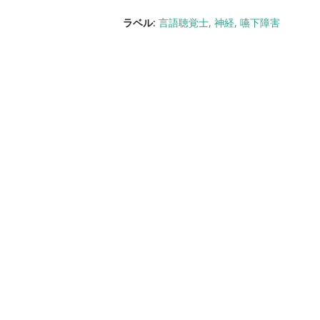
ラベル:
言語聴覚士
神経
嚥下障害