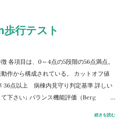
0m歩行テスト
ale） 特徴 各項目は、0～4点の5段階の56点満点。
動作から構成されている。 カットオフ値
 36点以上 病棟内見守り判定基準 詳しい
下さい↓ バランス機能評価（Berg
G（Timed Up to Go）テスト 方法 肘掛つきの
続きを読む
し、方向転換後3m歩行して戻り、椅子に座
。 カットオフ値 13.5秒：転倒予測 20