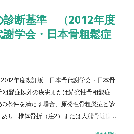
：日常生活動作に要介助 詳しい評価方法はこ
診断基準 （2012年度
ムアップアンドゴーテスト TUG:Timed
代謝学会・日本骨粗鬆症
テスト 方法 助走路（各3m）を含めた約16m（直線
みなせる10mの所要時間をストップウォッ
.6秒：屋内歩行 11.6秒：屋外歩行 詳しい
下さい↓ 10メートル歩行テスト(10MWT)
2012年度改訂版 日本骨代謝学会・日本骨
骨粗髭症以外の疾患または続発性骨粗髭症
記の条件を満たす場合、原発性骨粗髭症と診
）あり 椎体骨折（注2）または大腿骨近位
骨折（注3）があり、骨密度（注4）がYAM
続きを読む