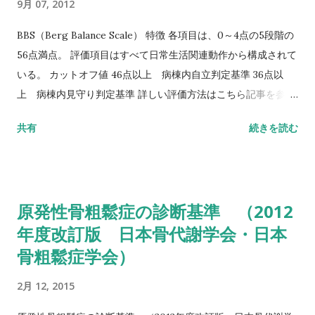
9月 07, 2012
BBS（Berg Balance Scale） 特徴 各項目は、0～4点の5段階の
56点満点。 評価項目はすべて日常生活関連動作から構成されて
いる。 カットオフ値 46点以上 病棟内自立判定基準 36点以
上 病棟内見守り判定基準 詳しい評価方法はこちら記事を参照
して下さい↓ バランス機能評価（Berg Balance Scale/BBS）
共有
続きを読む
TUG（Timed Up to Go）テスト 方法 肘掛つきの椅子から立
ち上がり、3m歩行し、方向転換後3m歩行して戻り、椅子に座
る動作までの一連の流れを測定する。 カットオフ値 13.5秒：転
倒予測 20秒：屋外外出可能 30秒以上：日常生活動作に要介助
原発性骨粗鬆症の診断基準 （2012
詳しい評価方法はこちら記事を参照して下さい↓ タイムアップ
年度改訂版 日本骨代謝学会・日本
アンドゴーテスト TUG:Timed Up & Go Test 10m歩行テスト
骨粗鬆症学会）
方法 助走路（各3m）を含めた約16m（直線歩行路）を歩行し、
定常歩行とみなせる10mの所要時間をストップウォッチにて計
2月 12, 2015
測する。 カットオフ 24.6秒：屋内歩行 11.6秒：屋外歩行 詳し
い評価方法はこちら記事を参照して下さい↓ 10メートル歩行テ