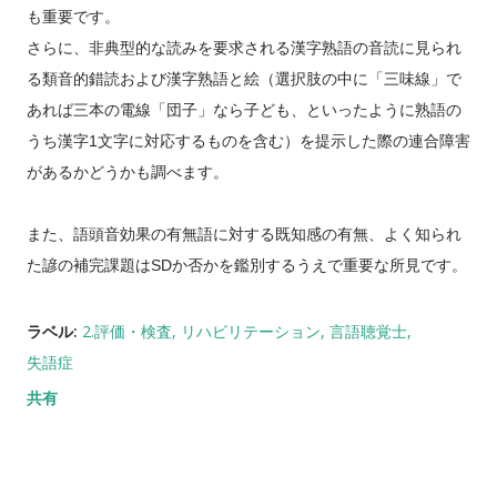
も重要です。
さらに、非典型的な読みを要求される漢字熟語の音読に見られ
る類音的錯読および漢字熟語と絵（選択肢の中に「三味線」で
あれば三本の電線「団子」なら子ども、といったように熟語の
うち漢字
1
文字に対応するものを含む）を提示した際の連合障害
があるかどうかも調べます。
また、語頭音効果の有無語に対する既知感の有無、よく知られ
た諺の補完課題は
SD
か否かを鑑別するうえで重要な所見です。
ラベル:
2.評価・検査
リハビリテーション
言語聴覚士
失語症
共有