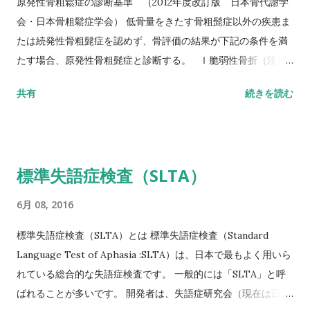
原発性骨粗鬆症の診断基準 （2012年度改訂版 日本骨代謝学
スト(10MWT)
会・日本骨粗鬆症学会） 低骨量をきたす骨粗髭症以外の疾患ま
たは続発性骨粗髭症を認めず、骨評価の結果が下記の条件を満
たす場合、原発性骨粗髭症と診断する。 Ⅰ脆弱性骨折（注1）
あり 椎体骨折（注2）または大腿骨近位部骨折あり そのほか
共有
続きを読む
の脆弱性骨折（注3）があり、骨密度（注4）がYAMの80％未満
Ⅱ脆弱性骨折なし 骨密度（注4）がYAMの70％または－2。
5SD以下 YAM若年成人平均値（腰椎では20～44歳、大腿骨近
位部では20～29歳） 注1 軽微な外力によって発生した非外傷
標準失語症検査（SLTA）
性骨折、軽微な外力とは、立った姿勢からの転倒か、それ以下
の外力をさす。 注2 形態椎体骨折のうち、2／3は無症候性であ
6月 08, 2016
ることに留意するとともに、鑑別診断の観点からも脊椎X線像
を確認することが望ましい。 注3 そのほかの脆弱性骨折：軽微
標準失語症検査（SLTA）とは 標準失語症検査（Standard
な外力によって発生した非外傷性骨折で、骨折部位は肋骨、骨
Language Test of Aphasia :SLTA）は、日本で最もよく用いら
盤（恥骨、坐骨、仙骨を含む）上腕骨近位部、焼骨遠位端、下
れている総合的な失語症検査です。 一般的には「SLTA」と呼
腿骨。 注4 骨密度は原則として腰椎または大腿骨近位部骨密度
ばれることが多いです。 開発者は、失語症研究会（現在は日本