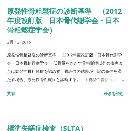
倒予測 20秒：屋外外出可能 30秒以上：日常生活動作に要介助
原発性骨粗鬆症の診断基準 （2012
詳しい評価方法はこちら記事を参照して下さい↓ タイムアップ
年度改訂版 日本骨代謝学会・日本
アンドゴーテスト TUG:Timed Up & Go Test 10m歩行テスト
骨粗鬆症学会）
方法 助走路（各3m）を含めた約16m（直線歩行路）を歩行し、
定常歩行とみなせる10mの所要時間をストップウォッチにて計
2月 12, 2015
測する。 カットオフ 24.6秒：屋内歩行 11.6秒：屋外歩行 詳し
い評価方法はこちら記事を参照して下さい↓ 10メートル歩行テ
原発性骨粗鬆症の診断基準 （2012年度改訂版 日本骨代謝学
スト(10MWT)
会・日本骨粗鬆症学会） 低骨量をきたす骨粗髭症以外の疾患ま
たは続発性骨粗髭症を認めず、骨評価の結果が下記の条件を満
たす場合、原発性骨粗髭症と診断する。 Ⅰ脆弱性骨折（注1）
あり 椎体骨折（注2）または大腿骨近位部骨折あり そのほか
共有
続きを読む
の脆弱性骨折（注3）があり、骨密度（注4）がYAMの80％未満
Ⅱ脆弱性骨折なし 骨密度（注4）がYAMの70％または－2。
5SD以下 YAM若年成人平均値（腰椎では20～44歳、大腿骨近
位部では20～29歳） 注1 軽微な外力によって発生した非外傷
標準失語症検査（SLTA）
性骨折、軽微な外力とは、立った姿勢からの転倒か、それ以下