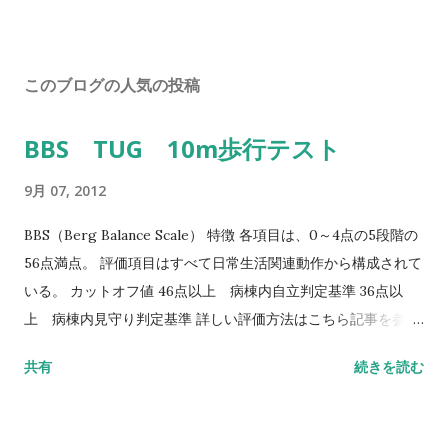
このブログの人気の投稿
BBS TUG 10m歩行テスト
9月 07, 2012
BBS（Berg Balance Scale） 特徴 各項目は、0～4点の5段階の
56点満点。 評価項目はすべて日常生活関連動作から構成されて
いる。 カットオフ値 46点以上 病棟内自立判定基準 36点以
上 病棟内見守り判定基準 詳しい評価方法はこちら記事を参照
して下さい↓ バランス機能評価（Berg Balance Scale/BBS）
共有
続きを読む
TUG（Timed Up to Go）テスト 方法 肘掛つきの椅子から立
ち上がり、3m歩行し、方向転換後3m歩行して戻り、椅子に座
る動作までの一連の流れを測定する。 カットオフ値 13.5秒：転