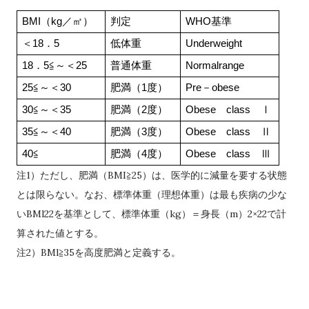
BMI（kg／㎡）
判定
WHO基準
＜18．5
低体重
Underweight
18．5≦～＜25
普通体重
Normalrange
25≦～＜30
肥満（1度）
Pre－obese
30≦～＜35
肥満（2度）
Obese　class　Ⅰ
35≦～＜40
肥満（3度）
Obese　class　Ⅱ
40≦
肥満（4度）
Obese　class　Ⅲ
注1）ただし、肥満（BMI≧25）は、医学的に減量を要する状態
とは限らない。なお、標準体重（理想体重）は最も疾病の少な
いBMl22を基準として、標準体重（kg）＝身長（m）2×22で計
算された値とする。
注2）BMl≧35を高度肥満と定義する。