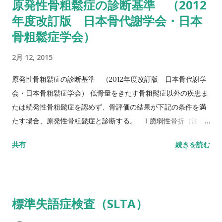
原発性骨粗鬆症の診断基準 （2012
詳しい評価方法はこちら記事を参照して下さい↓ タイムアップ
年度改訂版 日本骨代謝学会・日本
アンドゴーテスト TUG:Timed Up & Go Test 10m歩行テスト
骨粗鬆症学会）
方法 助走路（各3m）を含めた約16m（直線歩行路）を歩行し、
定常歩行とみなせる10mの所要時間をストップウォッチにて計
2月 12, 2015
測する。 カットオフ 24.6秒：屋内歩行 11.6秒：屋外歩行 詳し
い評価方法はこちら記事を参照して下さい↓ 10メートル歩行テ
原発性骨粗鬆症の診断基準 （2012年度改訂版 日本骨代謝学
スト(10MWT)
会・日本骨粗鬆症学会） 低骨量をきたす骨粗髭症以外の疾患ま
たは続発性骨粗髭症を認めず、骨評価の結果が下記の条件を満
たす場合、原発性骨粗髭症と診断する。 Ⅰ脆弱性骨折（注1）
あり 椎体骨折（注2）または大腿骨近位部骨折あり そのほか
共有
続きを読む
の脆弱性骨折（注3）があり、骨密度（注4）がYAMの80％未満
Ⅱ脆弱性骨折なし 骨密度（注4）がYAMの70％または－2。
5SD以下 YAM若年成人平均値（腰椎では20～44歳、大腿骨近
位部では20～29歳） 注1 軽微な外力によって発生した非外傷
標準失語症検査（SLTA）
性骨折、軽微な外力とは、立った姿勢からの転倒か、それ以下
の外力をさす。 注2 形態椎体骨折のうち、2／3は無症候性であ