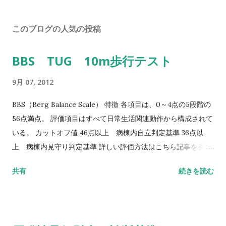
このブログの人気の投稿
BBS TUG 10m歩行テスト
9月 07, 2012
BBS（Berg Balance Scale） 特徴 各項目は、0～4点の5段階の
56点満点。 評価項目はすべて日常生活関連動作から構成されて
いる。 カットオフ値 46点以上 病棟内自立判定基準 36点以
上 病棟内見守り判定基準 詳しい評価方法はこちら記事を参照
して下さい↓ バランス機能評価（Berg Balance Scale/BBS）
共有
続きを読む
TUG（Timed Up to Go）テスト 方法 肘掛つきの椅子から立
ち上がり、3m歩行し、方向転換後3m歩行して戻り、椅子に座
る動作までの一連の流れを測定する。 カットオフ値 13.5秒：転
倒予測 20秒：屋外外出可能 30秒以上：日常生活動作に要介助