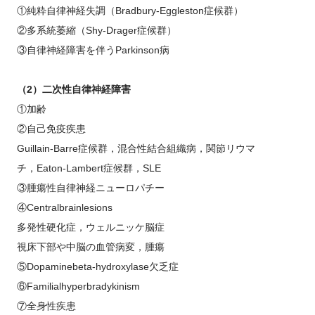
①純粋自律神経失調（
Bradbury-Eggleston
症候群）
②多系統萎縮（
Shy-Drager
症候群）
③自律神経障害を伴う
Parkinson
病
（
2
）二次性自律神経障害
①加齢
②自己免疫疾患
Guillain-Barre
症候群，混合性結合組織病，関節リウマ
チ，
Eaton-Lambert
症候群，
SLE
③腫瘍性自律神経ニューロパチー
④
Centralbrainlesions
多発性硬化症，ウェルニッケ脳症
視床下部や中脳の血管病変，腫瘍
⑤
Dopaminebeta-hydroxylase
欠乏症
⑥
Familialhyperbradykinism
⑦全身性疾患