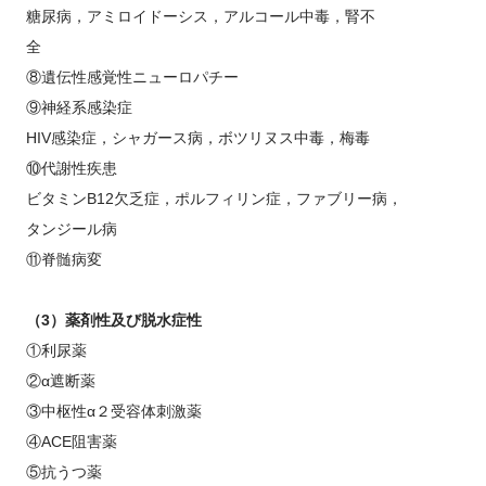
糖尿病，アミロイドーシス，アルコール中毒，腎不
全
⑧遺伝性感覚性ニューロパチー
⑨神経系感染症
HIV
感染症，シャガース病，ボツリヌス中毒，梅毒
⑩代謝性疾患
ビタミン
B12
欠乏症，ポルフィリン症，ファブリー病，
タンジール病
⑪脊髄病変
（
3
）薬剤性及び脱水症性
①利尿薬
②α遮断薬
③中枢性α２受容体刺激薬
④
ACE
阻害薬
⑤抗うつ薬