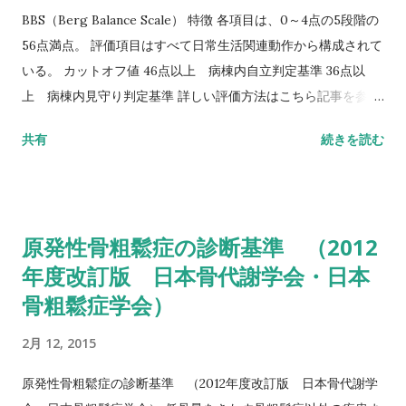
BBS（Berg Balance Scale） 特徴 各項目は、0～4点の5段階の
56点満点。 評価項目はすべて日常生活関連動作から構成されて
いる。 カットオフ値 46点以上 病棟内自立判定基準 36点以
上 病棟内見守り判定基準 詳しい評価方法はこちら記事を参照
して下さい↓ バランス機能評価（Berg Balance Scale/BBS）
共有
続きを読む
TUG（Timed Up to Go）テスト 方法 肘掛つきの椅子から立
ち上がり、3m歩行し、方向転換後3m歩行して戻り、椅子に座
る動作までの一連の流れを測定する。 カットオフ値 13.5秒：転
倒予測 20秒：屋外外出可能 30秒以上：日常生活動作に要介助
原発性骨粗鬆症の診断基準 （2012
詳しい評価方法はこちら記事を参照して下さい↓ タイムアップ
年度改訂版 日本骨代謝学会・日本
アンドゴーテスト TUG:Timed Up & Go Test 10m歩行テスト
骨粗鬆症学会）
方法 助走路（各3m）を含めた約16m（直線歩行路）を歩行し、
定常歩行とみなせる10mの所要時間をストップウォッチにて計
2月 12, 2015
測する。 カットオフ 24.6秒：屋内歩行 11.6秒：屋外歩行 詳し
い評価方法はこちら記事を参照して下さい↓ 10メートル歩行テ
原発性骨粗鬆症の診断基準 （2012年度改訂版 日本骨代謝学
スト(10MWT)