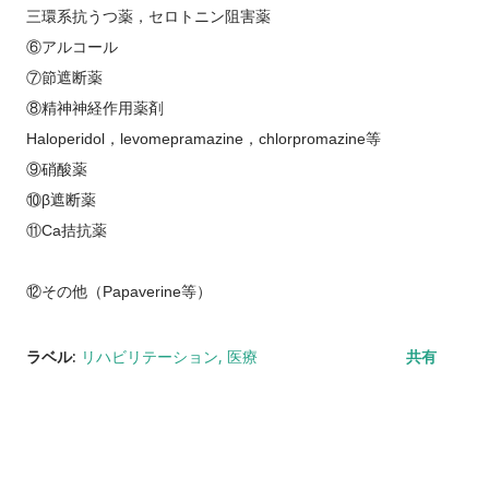
三環系抗うつ薬，セロトニン阻害薬
⑥アルコール
⑦節遮断薬
⑧精神神経作用薬剤
Haloperidol
，
levomepramazine
，
chlorpromazine
等
⑨硝酸薬
⑩β遮断薬
⑪
Ca
拮抗薬
⑫その他（
Papaverine
等）
ラベル:
リハビリテーション
医療
共有