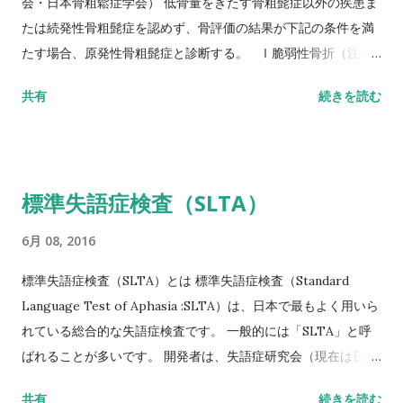
会・日本骨粗鬆症学会） 低骨量をきたす骨粗髭症以外の疾患ま
たは続発性骨粗髭症を認めず、骨評価の結果が下記の条件を満
たす場合、原発性骨粗髭症と診断する。 Ⅰ脆弱性骨折（注1）
あり 椎体骨折（注2）または大腿骨近位部骨折あり そのほか
共有
続きを読む
の脆弱性骨折（注3）があり、骨密度（注4）がYAMの80％未満
Ⅱ脆弱性骨折なし 骨密度（注4）がYAMの70％または－2。
5SD以下 YAM若年成人平均値（腰椎では20～44歳、大腿骨近
位部では20～29歳） 注1 軽微な外力によって発生した非外傷
標準失語症検査（SLTA）
性骨折、軽微な外力とは、立った姿勢からの転倒か、それ以下
の外力をさす。 注2 形態椎体骨折のうち、2／3は無症候性であ
6月 08, 2016
ることに留意するとともに、鑑別診断の観点からも脊椎X線像
を確認することが望ましい。 注3 そのほかの脆弱性骨折：軽微
標準失語症検査（SLTA）とは 標準失語症検査（Standard
な外力によって発生した非外傷性骨折で、骨折部位は肋骨、骨
Language Test of Aphasia :SLTA）は、日本で最もよく用いら
盤（恥骨、坐骨、仙骨を含む）上腕骨近位部、焼骨遠位端、下
れている総合的な失語症検査です。 一般的には「SLTA」と呼
腿骨。 注4 骨密度は原則として腰椎または大腿骨近位部骨密度
ばれることが多いです。 開発者は、失語症研究会（現在は日本
とする。 また、複数部位で測定した場合にはより低い％または
高次脳機能障害学会）です。 基礎的な研究は1965年に開始さ
共有
続きを読む