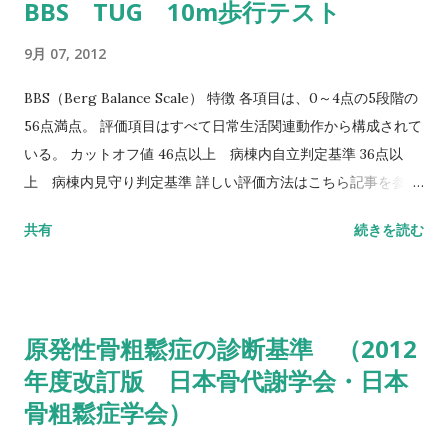
BBS TUG 10m歩行テスト
9月 07, 2012
BBS（Berg Balance Scale） 特徴 各項目は、0～4点の5段階の
56点満点。 評価項目はすべて日常生活関連動作から構成されて
いる。 カットオフ値 46点以上 病棟内自立判定基準 36点以
上 病棟内見守り判定基準 詳しい評価方法はこちら記事を参照
して下さい↓ バランス機能評価（Berg Balance Scale/BBS）
共有
続きを読む
TUG（Timed Up to Go）テスト 方法 肘掛つきの椅子から立
ち上がり、3m歩行し、方向転換後3m歩行して戻り、椅子に座
る動作までの一連の流れを測定する。 カットオフ値 13.5秒：転
倒予測 20秒：屋外外出可能 30秒以上：日常生活動作に要介助
原発性骨粗鬆症の診断基準 （2012
詳しい評価方法はこちら記事を参照して下さい↓ タイムアップ
年度改訂版 日本骨代謝学会・日本
アンドゴーテスト TUG:Timed Up & Go Test 10m歩行テスト
骨粗鬆症学会）
方法 助走路（各3m）を含めた約16m（直線歩行路）を歩行し、
定常歩行とみなせる10mの所要時間をストップウォッチにて計