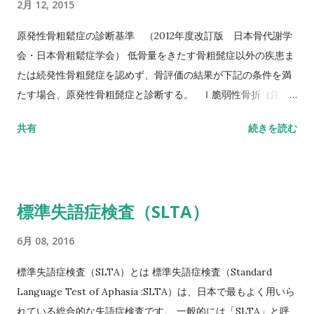
2月 12, 2015
測する。 カットオフ 24.6秒：屋内歩行 11.6秒：屋外歩行 詳し
い評価方法はこちら記事を参照して下さい↓ 10メートル歩行テ
原発性骨粗鬆症の診断基準 （2012年度改訂版 日本骨代謝学
スト(10MWT)
会・日本骨粗鬆症学会） 低骨量をきたす骨粗髭症以外の疾患ま
たは続発性骨粗髭症を認めず、骨評価の結果が下記の条件を満
たす場合、原発性骨粗髭症と診断する。 Ⅰ脆弱性骨折（注1）
あり 椎体骨折（注2）または大腿骨近位部骨折あり そのほか
共有
続きを読む
の脆弱性骨折（注3）があり、骨密度（注4）がYAMの80％未満
Ⅱ脆弱性骨折なし 骨密度（注4）がYAMの70％または－2。
5SD以下 YAM若年成人平均値（腰椎では20～44歳、大腿骨近
位部では20～29歳） 注1 軽微な外力によって発生した非外傷
標準失語症検査（SLTA）
性骨折、軽微な外力とは、立った姿勢からの転倒か、それ以下
の外力をさす。 注2 形態椎体骨折のうち、2／3は無症候性であ
6月 08, 2016
ることに留意するとともに、鑑別診断の観点からも脊椎X線像
を確認することが望ましい。 注3 そのほかの脆弱性骨折：軽微
標準失語症検査（SLTA）とは 標準失語症検査（Standard
な外力によって発生した非外傷性骨折で、骨折部位は肋骨、骨
Language Test of Aphasia :SLTA）は、日本で最もよく用いら
盤（恥骨、坐骨、仙骨を含む）上腕骨近位部、焼骨遠位端、下
れている総合的な失語症検査です。 一般的には「SLTA」と呼