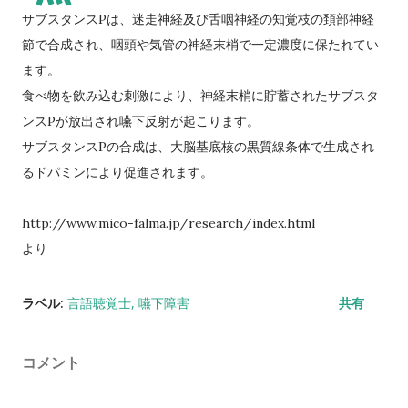
サブスタンスPは、迷走神経及び舌咽神経の知覚枝の頚部神経
節で合成され、咽頭や気管の神経末梢で一定濃度に保たれてい
ます。
食べ物を飲み込む刺激により、神経末梢に貯蓄されたサブスタ
ンスPが放出され嚥下反射が起こります。
サブスタンスPの合成は、大脳基底核の黒質線条体で生成され
るドパミンにより促進されます。
http://www.mico-falma.jp/research/index.html
より
ラベル:
言語聴覚士
嚥下障害
共有
コメント