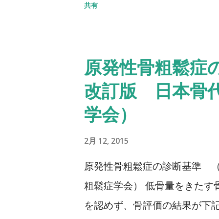
共有
椅子から立ち上がり、3m歩行
る動作までの一連の流れを測定する
秒：屋外外出可能 30秒以上
原発性骨粗鬆症の
ちら記事を参照して下さい↓ タイ
改訂版 日本骨
Up & Go Test 10m歩行
学会）
歩行路）を歩行し、定常歩行と
チにて計測する。 カットオフ 24
2月 12, 2015
評価方法はこちら記事を参照して
原発性骨粗鬆症の診断基準 （
粗鬆症学会） 低骨量をきたす
を認めず、骨評価の結果が下