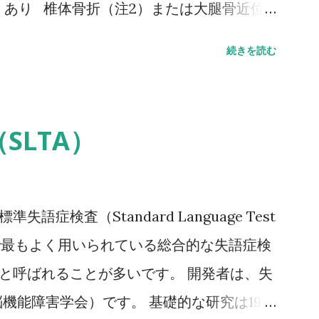
）あり 椎体骨折（注2）または大腿骨近位
骨折（注3）があり、骨密度（注4）がYAM
続きを読む
 骨密度（注4）がYAMの70％または－2。
値（腰椎では20～44歳、大腿骨近位部では
力によって発生した非外傷性骨折、軽微な外力
SLTA）
、それ以下の外力をさす。 注2 形態椎体骨
あることに留意するとともに、鑑別診断の観
ことが望ましい。 注3 そのほかの脆弱性骨
語症検査（Standard Language Test
した非外傷性骨折で、骨折部位は肋骨、骨盤
は、日本で最もよく用いられている総合的な失語症検
腕骨近位部、焼骨遠位端、下腿骨。 注4 骨
」と呼ばれることが多いです。 開発者は、失
腿骨近位部骨密度とする。 また、複数部
機能障害学会）です。 基礎的な研究は1965