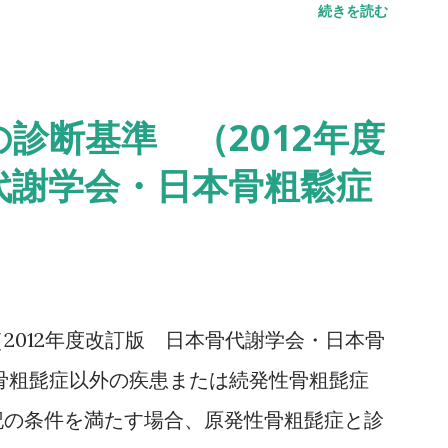
続きを読む
し、方向転換後3m歩行して戻り、椅子に座
。 カットオフ値 13.5秒：転倒予測 20
：日常生活動作に要介助 詳しい評価方法はこ
診断基準 （2012年度
ムアップアンドゴーテスト TUG:Timed
代謝学会・日本骨粗鬆症
テスト 方法 助走路（各3m）を含めた約16m（直線
みなせる10mの所要時間をストップウォッ
.6秒：屋内歩行 11.6秒：屋外歩行 詳しい
下さい↓ 10メートル歩行テスト(10MWT)
2012年度改訂版 日本骨代謝学会・日本骨
骨粗髭症以外の疾患または続発性骨粗髭症
記の条件を満たす場合、原発性骨粗髭症と診