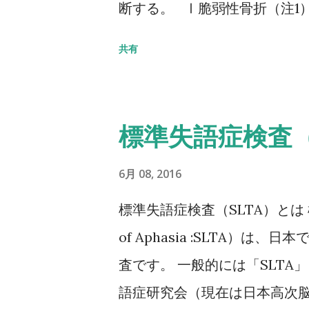
断する。 Ⅰ脆弱性骨折（注1
部骨折あり そのほかの脆弱性
共有
の80％未満 Ⅱ脆弱性骨折なし
5SD以下 YAM若年成人平均
20～29歳） 注1 軽微な外
標準失語症検査（
とは、立った姿勢からの転倒か
折のうち、2／3は無症候性で
6月 08, 2016
点からも脊椎X線像を確認する
標準失語症検査（SLTA）とは 標準失
折：軽微な外力によって発生
of Aphasia :SLTA）
（恥骨、坐骨、仙骨を含む）上
査です。 一般的には「SLTA
密度は原則として腰椎または大
語症研究会（現在は日本高次脳