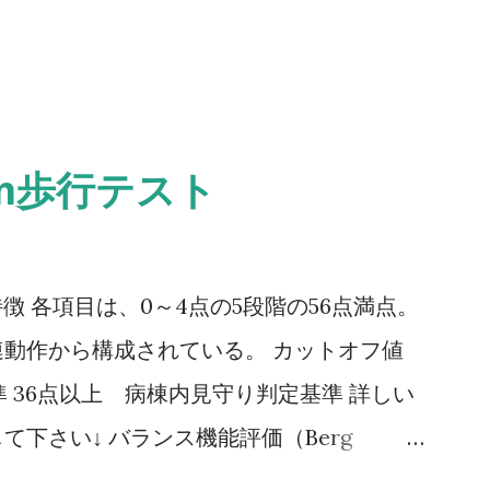
0m歩行テスト
ale） 特徴 各項目は、0～4点の5段階の56点満点。
動作から構成されている。 カットオフ値
 36点以上 病棟内見守り判定基準 詳しい
下さい↓ バランス機能評価（Berg
G（Timed Up to Go）テスト 方法 肘掛つきの