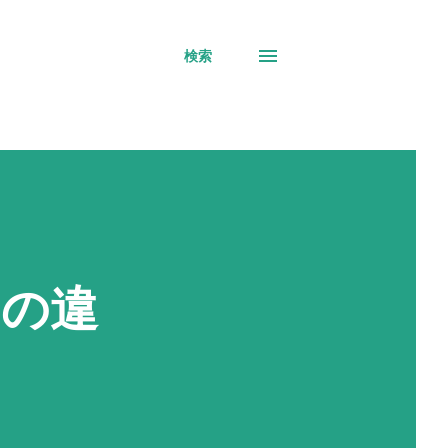
検索
アの違