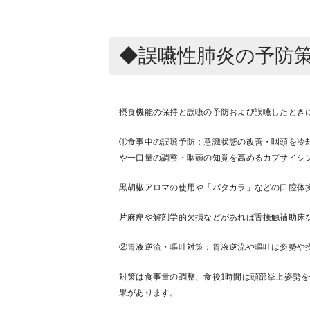
◆誤嚥性肺炎の予防
摂食機能の保持と誤嚥の予防および誤嚥したとき
①食事中の誤嚥予防：意識状態の改善・咽頭を冷
や一口量の調整・咽頭の知覚を高めるカプサイシン
黒胡椒アロマの使用や「パタカラ」などの口腔体
片麻痺や解剖学的欠損などがあれば舌接触補助床
②胃液逆流・嘔吐対策：胃液逆流や嘔吐は姿勢や
対策は食事量の調整、食後1時間は頭部挙上姿勢
果があります。