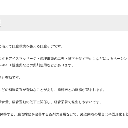
策
に備えて口腔環境を整える口腔ケアです。
却するアイスマッサージ・調理形態の工夫・嚥下を促す声かけなどによるペーシン
やACE阻害薬などの薬剤使用などがあります。
操も有効です。
などの補綴装置が有効なことがあり、歯科医との連携が望まれます。
摂食量、腸管運動の低下に関係し、経管栄養で発生しやすいです。
を保持する、腸管蠕動を改善する薬剤の使用などで、経管栄養の場合は半固形化も