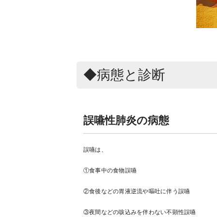
◆病態と診断
誤嚥性肺炎の病態
誤嚥は、
①食事中の食物誤嚥
②食後などの胃液逆流や嘔吐に伴う誤嚥
③夜間などの咳込みを伴わない不顕性誤嚥