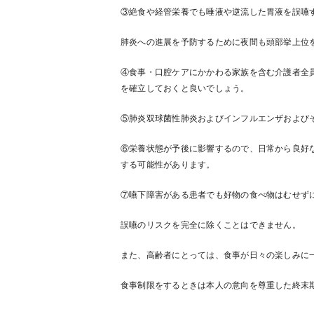
③絶食や経管栄養でも唾液や逆流した胃液を誤嚥
肺炎への進展を予防するために夜間も頭部挙上位
④食事・口腔ケアにかかわる家族を含む介護者全
を確立しておくと良いでしょう。
⑤肺炎双球菌性肺炎およびインフルエンザおよび
⑥栄養状態が予後に影響するので、日常から良好
する可能性があります。
⑦嚥下障害がある患者でも好物の食べ物はむせず
誤嚥のリスクを完全に除くことはできません。
また、高齢者にとっては、食事が日々の楽しみに
食事制限をするときは本人の意向を尊重した終末期