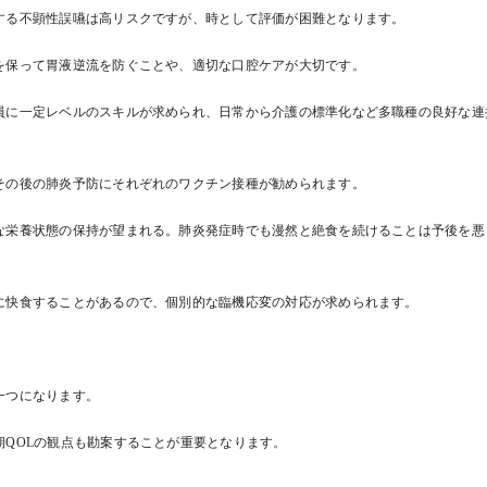
する不顕性誤嚥は高リスクですが、時として評価が困難となります。
を保って胃液逆流を防ぐことや、適切な口腔ケアが大切です。
員に一定レベルのスキルが求められ、日常から介護の標準化など多職種の良好な連
その後の肺炎予防にそれぞれのワクチン接種が勧められます。
な栄養状態の保持が望まれる。肺炎発症時でも漫然と絶食を続けることは予後を悪
に快食することがあるので、個別的な臨機応変の対応が求められます。
一つになります。
QOLの観点も勘案することが重要となります。