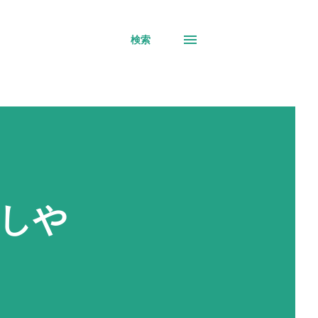
検索
しや