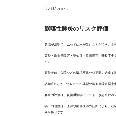
に大別されます。
誤嚥性肺炎のリスク評価
意識が清明で、ムセずに水が飲むことができ、食
高齢・脳血管障害・認知症・意識障害、呼吸不全
す。
高齢者は、入院などの環境変化や短期間の絶食で
認知症のなかでもレビー小体型や脳血管障害型患
客観的評価は、反復唾液嚥下テスト、改訂水飲み
嚥下内視鏡は、医師や歯科医師の訪問により、在
要があります。