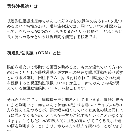
選好注視法とは
視運動性眼振測定赤ちゃんには好きなもの(興味のあるもの)を見つ
めるという特性があり、選好注視法では、調べたい2つの刺激を並
べて、赤ちゃんが2つのどちらを見るかという頻度や、 どれくらい
長く見つめるかという注視時間を測定する検査です。
視運動性眼振（OKN）とは
眼前を相次いで移動する画面を眺めると、ものが流れていく方向へ
のゆっくりとした眼球運動と逆方向への急速な眼球運動を繰り返す
という眼球運動。円柱ドラムに貼 り付けられて回転提示された縞
を観察すると視運動性眼振（OKN）が生じ、赤ちゃんでも縞が見
えている視運動性眼振（OKN）を起こします。
それらの測定では、縞模様を主に刺激として用います。選好注視法
による測定では、赤ちゃんは灰色の紙よりも縞(ストライプ)の紙の
方を好んで見つめるが、縞の幅を細くしていくと灰色の紙と同じよ
うに見えてくるため、どちらか一方を注視するということがなくな
ります。こうした2つの刺激の間に注視の違いがでてくる最小の縞
の幅を測定することにより、赤ちゃんの視力を調べることができま