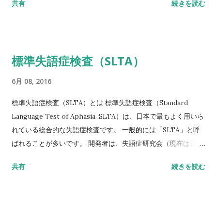
共有
続きを読む
の脆弱性骨折（注3）があり、骨密度（注4）がYAMの80％未満
Ⅱ脆弱性骨折なし 骨密度（注4）がYAMの70％または－2。
5SD以下 YAM若年成人平均値（腰椎では20～44歳、大腿骨近
位部では20～29歳） 注1 軽微な外力によって発生した非外傷
標準失語症検査（SLTA）
性骨折、軽微な外力とは、立った姿勢からの転倒か、それ以下
の外力をさす。 注2 形態椎体骨折のうち、2／3は無症候性であ
6月 08, 2016
ることに留意するとともに、鑑別診断の観点からも脊椎X線像
を確認することが望ましい。 注3 そのほかの脆弱性骨折：軽微
標準失語症検査（SLTA）とは 標準失語症検査（Standard
な外力によって発生した非外傷性骨折で、骨折部位は肋骨、骨
Language Test of Aphasia :SLTA）は、日本で最もよく用いら
盤（恥骨、坐骨、仙骨を含む）上腕骨近位部、焼骨遠位端、下
れている総合的な失語症検査です。 一般的には「SLTA」と呼
腿骨。 注4 骨密度は原則として腰椎または大腿骨近位部骨密度
ばれることが多いです。 開発者は、失語症研究会（現在は日本
とする。 また、複数部位で測定した場合にはより低い％または
高次脳機能障害学会）です。 基礎的な研究は1965年に開始さ
共有
続きを読む
SD値を採用することとする。 腰椎においてはL1～L4またはL2
れ、最終試案は失語症者200人・非失語症者150人のデータをも
～L4を基準値とする。 ただし、高齢者において、脊椎変形など
とに標準化されて、1975年に完成版が出版されました。 標準失
のために腰椎骨密度の測定が困難な場合には大腿骨近位部骨密
語症検査（SLTA）の概要 目的 失語症状の詳細な把握と、失語
度とする。 大腿骨近位部骨密度には頸部または
症に対するリハビリテーション計画立案の指針を得ることを目