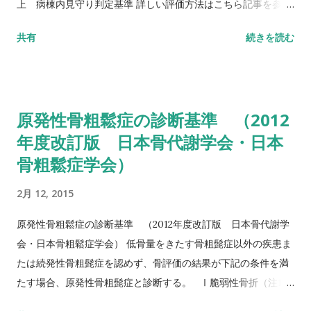
上 病棟内見守り判定基準 詳しい評価方法はこちら記事を参照
して下さい↓ バランス機能評価（Berg Balance Scale/BBS）
共有
続きを読む
TUG（Timed Up to Go）テスト 方法 肘掛つきの椅子から立
ち上がり、3m歩行し、方向転換後3m歩行して戻り、椅子に座
る動作までの一連の流れを測定する。 カットオフ値 13.5秒：転
倒予測 20秒：屋外外出可能 30秒以上：日常生活動作に要介助
原発性骨粗鬆症の診断基準 （2012
詳しい評価方法はこちら記事を参照して下さい↓ タイムアップ
年度改訂版 日本骨代謝学会・日本
アンドゴーテスト TUG:Timed Up & Go Test 10m歩行テスト
骨粗鬆症学会）
方法 助走路（各3m）を含めた約16m（直線歩行路）を歩行し、
定常歩行とみなせる10mの所要時間をストップウォッチにて計
2月 12, 2015
測する。 カットオフ 24.6秒：屋内歩行 11.6秒：屋外歩行 詳し
い評価方法はこちら記事を参照して下さい↓ 10メートル歩行テ
原発性骨粗鬆症の診断基準 （2012年度改訂版 日本骨代謝学
スト(10MWT)
会・日本骨粗鬆症学会） 低骨量をきたす骨粗髭症以外の疾患ま
たは続発性骨粗髭症を認めず、骨評価の結果が下記の条件を満
たす場合、原発性骨粗髭症と診断する。 Ⅰ脆弱性骨折（注1）
あり 椎体骨折（注2）または大腿骨近位部骨折あり そのほか