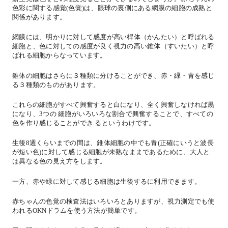
色彩に関する感覚(色覚)は、眼球の裏側にある網膜の細胞の成熟と
関係があります。
網膜には、明かりに対して感度が高い桿体（かんたい）と呼ばれる
細胞と、色に対しての感度が良く視力の高い錐体（すいたい）と呼
ばれる細胞からなっています。
錐体の細胞はさらに３種類に分けることができ、赤・緑・青を感じ
る３種類のものがあります。
これらの細胞がすべて興奮すると白になり、全く興奮しなければ黒
になり、3つの 細胞がいろいろな割合で興奮することで、すべての
色を作り感じることができ るというわけです。
生後8週くらいまでの間は、錐体細胞の中でも青(正確にいうと波長
が短い色)に対して感じる細胞が未熟なままであるために、大人と
は異なる色の見え方をします。
一方、赤や緑に対して感じる細胞は生後するに利用できます。
赤ちゃんの色覚の検査法はいろいろとありますが、視力測定でも使
われるOKNドラムを使う方法が簡単です。