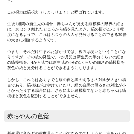
す。
この視力は縞視力（しましりょく）と呼ばれています。
生後1週間の新生児の場合、赤ちゃんが見える縞模様の限界の細さ
は、30センチ離れたところから縞を見たとき、縞の幅が2.5ミリ程
度になるようで、これはふつうの大人が見分けることのできる30倍
の大さに相当するようです。
つまり、それだけ生まれたばかりでは、視力は弱いということにな
りますが、その後の発達で、2か月児は新生児の半分くらいの細さ
の縞模様を、4か月児では新生児の4分の1くらいの細さの縞模様を
灰色の紙と見分けることができるようになります。
しかし、これらはあくまでも縞の自と黒の明るさの対比が大きい場
合であり、縞模様がぼやけていたり、縞の自黒の明るさの対比が小
さかったりする場合には、さらに太い縞模様でないと赤ちゃんは縞
模様と灰色を区別することができません。
赤ちやんの色覚
新生児は色をどの程度見ることができるのでしょうか。赤ちゃんの