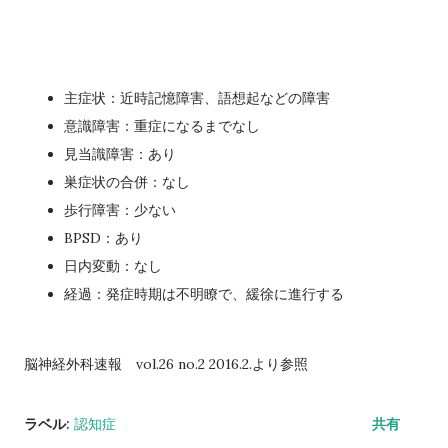
主症状：近時記憶障害、語想起などの障害
意識障害：重症になるまでなし
見当識障害：あり
巣症状の合併：なし
歩行障害：少ない
BPSD：あり
日内変動：なし
経過：発症時期は不明瞭で、緩徐に進行する
脳神経外科速報 vol.26 no.2 2016.2.より参照
ラベル:
認知症
共有