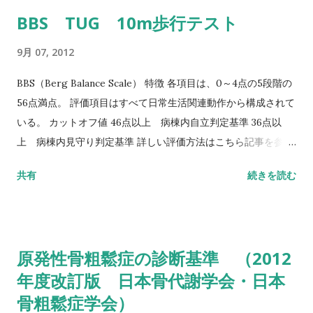
BBS TUG 10m歩行テスト
9月 07, 2012
BBS（Berg Balance Scale） 特徴 各項目は、0～4点の5段階の
56点満点。 評価項目はすべて日常生活関連動作から構成されて
いる。 カットオフ値 46点以上 病棟内自立判定基準 36点以
上 病棟内見守り判定基準 詳しい評価方法はこちら記事を参照
して下さい↓ バランス機能評価（Berg Balance Scale/BBS）
共有
続きを読む
TUG（Timed Up to Go）テスト 方法 肘掛つきの椅子から立
ち上がり、3m歩行し、方向転換後3m歩行して戻り、椅子に座
る動作までの一連の流れを測定する。 カットオフ値 13.5秒：転
倒予測 20秒：屋外外出可能 30秒以上：日常生活動作に要介助
原発性骨粗鬆症の診断基準 （2012
詳しい評価方法はこちら記事を参照して下さい↓ タイムアップ
年度改訂版 日本骨代謝学会・日本
アンドゴーテスト TUG:Timed Up & Go Test 10m歩行テスト
骨粗鬆症学会）
方法 助走路（各3m）を含めた約16m（直線歩行路）を歩行し、