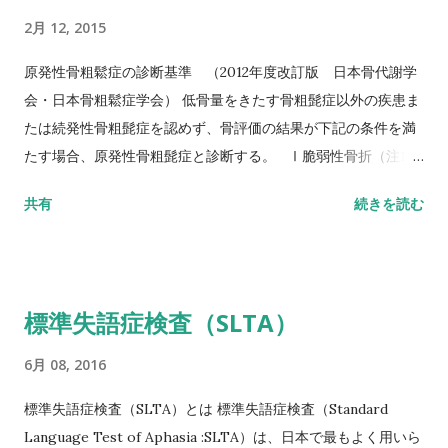
定常歩行とみなせる10mの所要時間をストップウォッチにて計
2月 12, 2015
測する。 カットオフ 24.6秒：屋内歩行 11.6秒：屋外歩行 詳し
い評価方法はこちら記事を参照して下さい↓ 10メートル歩行テ
原発性骨粗鬆症の診断基準 （2012年度改訂版 日本骨代謝学
スト(10MWT)
会・日本骨粗鬆症学会） 低骨量をきたす骨粗髭症以外の疾患ま
たは続発性骨粗髭症を認めず、骨評価の結果が下記の条件を満
たす場合、原発性骨粗髭症と診断する。 Ⅰ脆弱性骨折（注1）
あり 椎体骨折（注2）または大腿骨近位部骨折あり そのほか
共有
続きを読む
の脆弱性骨折（注3）があり、骨密度（注4）がYAMの80％未満
Ⅱ脆弱性骨折なし 骨密度（注4）がYAMの70％または－2。
5SD以下 YAM若年成人平均値（腰椎では20～44歳、大腿骨近
位部では20～29歳） 注1 軽微な外力によって発生した非外傷
標準失語症検査（SLTA）
性骨折、軽微な外力とは、立った姿勢からの転倒か、それ以下
の外力をさす。 注2 形態椎体骨折のうち、2／3は無症候性であ
6月 08, 2016
ることに留意するとともに、鑑別診断の観点からも脊椎X線像
を確認することが望ましい。 注3 そのほかの脆弱性骨折：軽微
標準失語症検査（SLTA）とは 標準失語症検査（Standard
な外力によって発生した非外傷性骨折で、骨折部位は肋骨、骨
Language Test of Aphasia :SLTA）は、日本で最もよく用いら