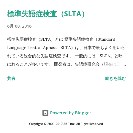
位部では20～29歳） 注1 軽微な外力によって発生した非外傷
標準失語症検査（SLTA）
性骨折、軽微な外力とは、立った姿勢からの転倒か、それ以下
の外力をさす。 注2 形態椎体骨折のうち、2／3は無症候性であ
6月 08, 2016
ることに留意するとともに、鑑別診断の観点からも脊椎X線像
を確認することが望ましい。 注3 そのほかの脆弱性骨折：軽微
標準失語症検査（SLTA）とは 標準失語症検査（Standard
な外力によって発生した非外傷性骨折で、骨折部位は肋骨、骨
Language Test of Aphasia :SLTA）は、日本で最もよく用いら
盤（恥骨、坐骨、仙骨を含む）上腕骨近位部、焼骨遠位端、下
れている総合的な失語症検査です。 一般的には「SLTA」と呼
腿骨。 注4 骨密度は原則として腰椎または大腿骨近位部骨密度
ばれることが多いです。 開発者は、失語症研究会（現在は日本
とする。 また、複数部位で測定した場合にはより低い％または
高次脳機能障害学会）です。 基礎的な研究は1965年に開始さ
共有
続きを読む
SD値を採用することとする。 腰椎においてはL1～L4またはL2
れ、最終試案は失語症者200人・非失語症者150人のデータをも
～L4を基準値とする。 ただし、高齢者において、脊椎変形など
とに標準化されて、1975年に完成版が出版されました。 標準失
のために腰椎骨密度の測定が困難な場合には大腿骨近位部骨密
語症検査（SLTA）の概要 目的 失語症状の詳細な把握と、失語
度とする。 大腿骨近位部骨密度には頸部または
症に対するリハビリテーション計画立案の指針を得ることを目
Powered by Blogger
totalhip（totalproximalfemur）を用いる。 これらの測定が困
的としています。 構成 「聴く」、「話す」、「読む」、「書
難な場合は擁骨、第二中手骨の骨密度とするが、この場合は％
く」、「計算」の5側面、計26項目の下位検査で構成されてい
Copyright © 2000-2017 ABC inc. All Right Reserved.
のみ使用する。 付記 骨量減少（骨減少）
ます。 所要時間 所要時間は失語症のタイプや重症度によります