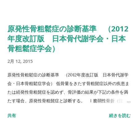
ち上がり、3m歩行し、方向転換後3m歩行して戻り、椅子に座
る動作までの一連の流れを測定する。 カットオフ値 13.5秒：転
倒予測 20秒：屋外外出可能 30秒以上：日常生活動作に要介助
原発性骨粗鬆症の診断基準 （2012
詳しい評価方法はこちら記事を参照して下さい↓ タイムアップ
年度改訂版 日本骨代謝学会・日本
アンドゴーテスト TUG:Timed Up & Go Test 10m歩行テスト
骨粗鬆症学会）
方法 助走路（各3m）を含めた約16m（直線歩行路）を歩行し、
定常歩行とみなせる10mの所要時間をストップウォッチにて計
2月 12, 2015
測する。 カットオフ 24.6秒：屋内歩行 11.6秒：屋外歩行 詳し
い評価方法はこちら記事を参照して下さい↓ 10メートル歩行テ
原発性骨粗鬆症の診断基準 （2012年度改訂版 日本骨代謝学
スト(10MWT)
会・日本骨粗鬆症学会） 低骨量をきたす骨粗髭症以外の疾患ま
たは続発性骨粗髭症を認めず、骨評価の結果が下記の条件を満
たす場合、原発性骨粗髭症と診断する。 Ⅰ脆弱性骨折（注1）
あり 椎体骨折（注2）または大腿骨近位部骨折あり そのほか
共有
続きを読む
の脆弱性骨折（注3）があり、骨密度（注4）がYAMの80％未満
Ⅱ脆弱性骨折なし 骨密度（注4）がYAMの70％または－2。
5SD以下 YAM若年成人平均値（腰椎では20～44歳、大腿骨近