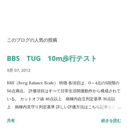
このブログの人気の投稿
BBS TUG 10m歩行テスト
9月 07, 2012
BBS（Berg Balance Scale） 特徴 各項目は、0～4点の5段階の
56点満点。 評価項目はすべて日常生活関連動作から構成されて
いる。 カットオフ値 46点以上 病棟内自立判定基準 36点以
上 病棟内見守り判定基準 詳しい評価方法はこちら記事を参照
して下さい↓ バランス機能評価（Berg Balance Scale/BBS）
共有
続きを読む
TUG（Timed Up to Go）テスト 方法 肘掛つきの椅子から立