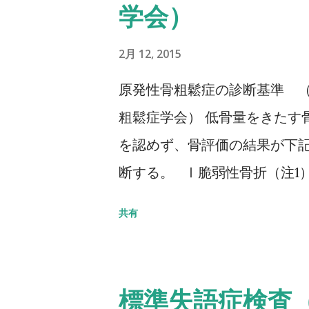
学会）
歩行路）を歩行し、定常歩行と
チにて計測する。 カットオフ 24
2月 12, 2015
評価方法はこちら記事を参照して
原発性骨粗鬆症の診断基準 （
粗鬆症学会） 低骨量をきたす
を認めず、骨評価の結果が下
断する。 Ⅰ脆弱性骨折（注1
部骨折あり そのほかの脆弱性
共有
の80％未満 Ⅱ脆弱性骨折なし
5SD以下 YAM若年成人平均
20～29歳） 注1 軽微な外
標準失語症検査（