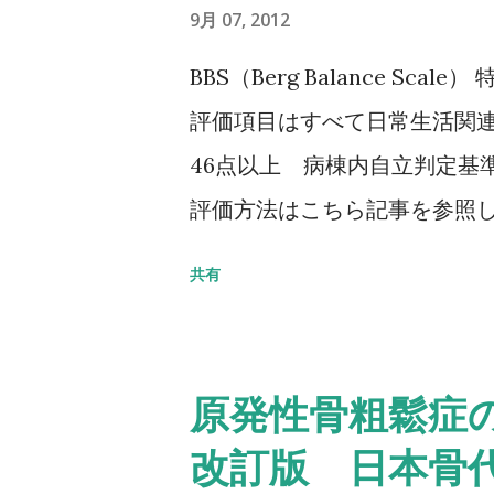
9月 07, 2012
BBS（Berg Balance Sc
評価項目はすべて日常生活関連
46点以上 病棟内自立判定基準
評価方法はこちら記事を参照して
Balance Scale/BBS） TU
共有
椅子から立ち上がり、3m歩行
る動作までの一連の流れを測定する
秒：屋外外出可能 30秒以上
原発性骨粗鬆症の
ちら記事を参照して下さい↓ タイ
改訂版 日本骨
Up & Go Test 10m歩行