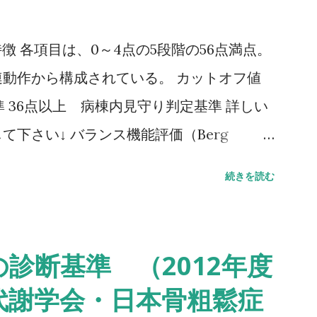
ale） 特徴 各項目は、0～4点の5段階の56点満点。
動作から構成されている。 カットオフ値
 36点以上 病棟内見守り判定基準 詳しい
下さい↓ バランス機能評価（Berg
G（Timed Up to Go）テスト 方法 肘掛つきの
続きを読む
し、方向転換後3m歩行して戻り、椅子に座
。 カットオフ値 13.5秒：転倒予測 20
：日常生活動作に要介助 詳しい評価方法はこ
診断基準 （2012年度
ムアップアンドゴーテスト TUG:Timed
代謝学会・日本骨粗鬆症
テスト 方法 助走路（各3m）を含めた約16m（直線