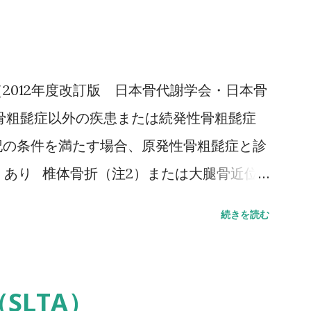
みなせる10mの所要時間をストップウォッ
.6秒：屋内歩行 11.6秒：屋外歩行 詳しい
下さい↓ 10メートル歩行テスト(10MWT)
2012年度改訂版 日本骨代謝学会・日本骨
骨粗髭症以外の疾患または続発性骨粗髭症
記の条件を満たす場合、原発性骨粗髭症と診
）あり 椎体骨折（注2）または大腿骨近位
骨折（注3）があり、骨密度（注4）がYAM
続きを読む
 骨密度（注4）がYAMの70％または－2。
値（腰椎では20～44歳、大腿骨近位部では
力によって発生した非外傷性骨折、軽微な外力
SLTA）