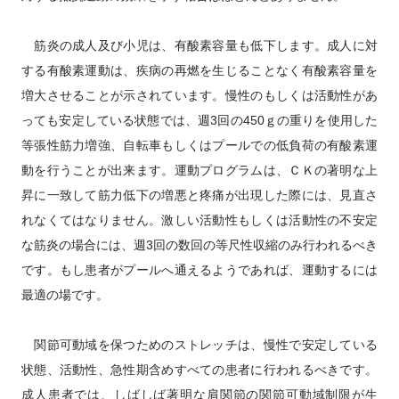
　筋炎の成人及び小児は、有酸素容量も低下します。成人に対
する有酸素運動は、疾病の再燃を生じることなく有酸素容量を
増大させることが示されています。慢性のもしくは活動性があ
っても安定している状態では、週
3
回の
450
ｇの重りを使用した
等張性筋力増強、自転車もしくはプールでの低負荷の有酸素運
動を行うことが出来ます。運動プログラムは、ＣＫの著明な上
昇に一致して筋力低下の増悪と疼痛が出現した際には、見直さ
れなくてはなりません。激しい活動性もしくは活動性の不安定
な筋炎の場合には、週
3
回の数回の等尺性収縮のみ行われるべき
です。もし患者がプールへ通えるようであれば、運動するには
最適の場です。
　関節可動域を保つためのストレッチは、慢性で安定している
状態、活動性、急性期含めすべての患者に行われるべきです。
成人患者では、しばしば著明な肩関節の関節可動域制限が生