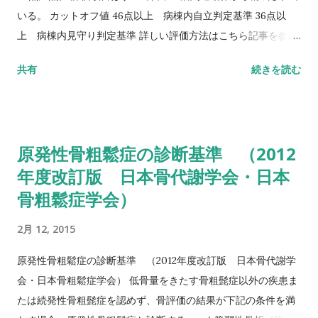
いる。 カットオフ値 46点以上 病棟内自立判定基準 36点以
上 病棟内見守り判定基準 詳しい評価方法はこちら記事を参照
して下さい↓ バランス機能評価（Berg Balance Scale/BBS）
共有
続きを読む
TUG（Timed Up to Go）テスト 方法 肘掛つきの椅子から立
ち上がり、3m歩行し、方向転換後3m歩行して戻り、椅子に座
る動作までの一連の流れを測定する。 カットオフ値 13.5秒：転
倒予測 20秒：屋外外出可能 30秒以上：日常生活動作に要介助
原発性骨粗鬆症の診断基準 （2012
詳しい評価方法はこちら記事を参照して下さい↓ タイムアップ
年度改訂版 日本骨代謝学会・日本
アンドゴーテスト TUG:Timed Up & Go Test 10m歩行テスト
骨粗鬆症学会）
方法 助走路（各3m）を含めた約16m（直線歩行路）を歩行し、
定常歩行とみなせる10mの所要時間をストップウォッチにて計
2月 12, 2015
測する。 カットオフ 24.6秒：屋内歩行 11.6秒：屋外歩行 詳し
い評価方法はこちら記事を参照して下さい↓ 10メートル歩行テ
原発性骨粗鬆症の診断基準 （2012年度改訂版 日本骨代謝学
スト(10MWT)
会・日本骨粗鬆症学会） 低骨量をきたす骨粗髭症以外の疾患ま
たは続発性骨粗髭症を認めず、骨評価の結果が下記の条件を満