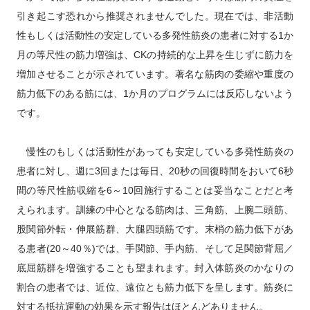
引き起こす恐れから推奨されませんでした。現在では、非活動
性もしくは活動性の安定している多発性筋炎の患者に対する
1
か
月の等尺性の筋力増強は、
CK
の持続的な上昇を生じずに筋力を
増加させることが示されています。著名な筋肉の委縮や重度の
筋力低下のある筋には、
1
か月のプログラムには反応しないよう
です。
　慢性のもしくは活動性があっても安定している多発性筋炎の
患者に対し、週に
3
回または毎日、
20
秒の回復時間をおいて
6
秒
間の等尺性筋収縮を
6
～
10
回施行することは妥当なことだと考
えられます。訓練の中心となる筋肉は、三角筋、上腕二頭筋、
股関節外転・伸展筋群、大腿四頭筋です。末梢の筋力低下があ
る患者
(20
～
40
％
)
では、手関節、手内筋、そして足関節背屈／
底屈筋群を増強することも望まれます。封入体筋炎のかなりの
割合の患者では、近位、遠位とも筋力低下を呈します。
筋炎に
対する抵抗運動の効果を示す報告はほとんどありません。