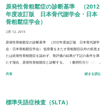
倒予測 20秒：屋外外出可能 30秒以上：日常生活動作に要介助
原発性骨粗鬆症の診断基準 （2012
詳しい評価方法はこちら記事を参照して下さい↓ タイムアップ
年度改訂版 日本骨代謝学会・日本
アンドゴーテスト TUG:Timed Up & Go Test 10m歩行テスト
骨粗鬆症学会）
方法 助走路（各3m）を含めた約16m（直線歩行路）を歩行し、
定常歩行とみなせる10mの所要時間をストップウォッチにて計
2月 12, 2015
測する。 カットオフ 24.6秒：屋内歩行 11.6秒：屋外歩行 詳し
い評価方法はこちら記事を参照して下さい↓ 10メートル歩行テ
原発性骨粗鬆症の診断基準 （2012年度改訂版 日本骨代謝学
スト(10MWT)
会・日本骨粗鬆症学会） 低骨量をきたす骨粗髭症以外の疾患ま
たは続発性骨粗髭症を認めず、骨評価の結果が下記の条件を満
たす場合、原発性骨粗髭症と診断する。 Ⅰ脆弱性骨折（注1）
あり 椎体骨折（注2）または大腿骨近位部骨折あり そのほか
共有
続きを読む
の脆弱性骨折（注3）があり、骨密度（注4）がYAMの80％未満
Ⅱ脆弱性骨折なし 骨密度（注4）がYAMの70％または－2。
5SD以下 YAM若年成人平均値（腰椎では20～44歳、大腿骨近
位部では20～29歳） 注1 軽微な外力によって発生した非外傷
標準失語症検査（SLTA）
性骨折、軽微な外力とは、立った姿勢からの転倒か、それ以下