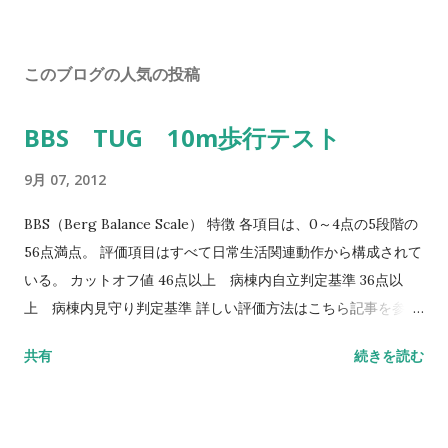
このブログの人気の投稿
BBS TUG 10m歩行テスト
9月 07, 2012
BBS（Berg Balance Scale） 特徴 各項目は、0～4点の5段階の
56点満点。 評価項目はすべて日常生活関連動作から構成されて
いる。 カットオフ値 46点以上 病棟内自立判定基準 36点以
上 病棟内見守り判定基準 詳しい評価方法はこちら記事を参照
して下さい↓ バランス機能評価（Berg Balance Scale/BBS）
共有
続きを読む
TUG（Timed Up to Go）テスト 方法 肘掛つきの椅子から立
ち上がり、3m歩行し、方向転換後3m歩行して戻り、椅子に座
る動作までの一連の流れを測定する。 カットオフ値 13.5秒：転