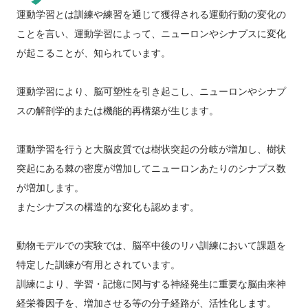
運動学習とは訓練や練習を通じて獲得される運動行動の変化の
ことを言い、運動学習によって、ニューロンやシナプスに変化
が起こることが、知られています。
運動学習により、脳可塑性を引き起こし、ニューロンやシナプ
スの解剖学的または機能的再構築が生じます。
運動学習を行うと大脳皮質では樹状突起の分岐が増加し、樹状
突起にある棘の密度が増加してニューロンあたりのシナプス数
が増加します。
またシナプスの構造的な変化も認めます。
動物モデルでの実験では、脳卒中後のリハ訓練において課題を
特定した訓練が有用とされています。
訓練により、学習・記憶に関与する神経発生に重要な脳由来神
経栄養因子を、増加させる等の分子経路が、活性化します。