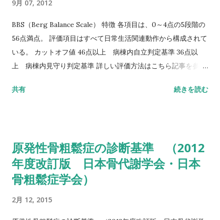
9月 07, 2012
BBS（Berg Balance Scale） 特徴 各項目は、0～4点の5段階の
56点満点。 評価項目はすべて日常生活関連動作から構成されて
いる。 カットオフ値 46点以上 病棟内自立判定基準 36点以
上 病棟内見守り判定基準 詳しい評価方法はこちら記事を参照
して下さい↓ バランス機能評価（Berg Balance Scale/BBS）
共有
続きを読む
TUG（Timed Up to Go）テスト 方法 肘掛つきの椅子から立
ち上がり、3m歩行し、方向転換後3m歩行して戻り、椅子に座
る動作までの一連の流れを測定する。 カットオフ値 13.5秒：転
倒予測 20秒：屋外外出可能 30秒以上：日常生活動作に要介助
原発性骨粗鬆症の診断基準 （2012
詳しい評価方法はこちら記事を参照して下さい↓ タイムアップ
年度改訂版 日本骨代謝学会・日本
アンドゴーテスト TUG:Timed Up & Go Test 10m歩行テスト
骨粗鬆症学会）
方法 助走路（各3m）を含めた約16m（直線歩行路）を歩行し、
定常歩行とみなせる10mの所要時間をストップウォッチにて計
2月 12, 2015
測する。 カットオフ 24.6秒：屋内歩行 11.6秒：屋外歩行 詳し
い評価方法はこちら記事を参照して下さい↓ 10メートル歩行テ