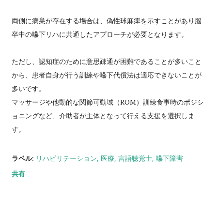
両側に病巣が存在する場合は、偽性球麻痺を示すことがあり脳
卒中の嚥下リハに共通したアプローチが必要となります。
ただし、認知症のために意思疎通が困難であることが多いこと
から、患者自身が行う訓練や嚥下代償法は適応できないことが
多いです。
マッサージや他動的な関節可動域（ROM）訓練食事時のポジシ
ョニングなど、介助者が主体となって行える支援を選択しま
す。
ラベル:
リハビリテーション
医療
言語聴覚士
嚥下障害
共有