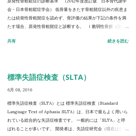
原発性骨粗鬆症の診断基準 （2012年度改訂版 日本骨代謝学
スト(10MWT)
会・日本骨粗鬆症学会） 低骨量をきたす骨粗髭症以外の疾患ま
たは続発性骨粗髭症を認めず、骨評価の結果が下記の条件を満
たす場合、原発性骨粗髭症と診断する。 Ⅰ脆弱性骨折（注1）
あり 椎体骨折（注2）または大腿骨近位部骨折あり そのほか
共有
続きを読む
の脆弱性骨折（注3）があり、骨密度（注4）がYAMの80％未満
Ⅱ脆弱性骨折なし 骨密度（注4）がYAMの70％または－2。
5SD以下 YAM若年成人平均値（腰椎では20～44歳、大腿骨近
位部では20～29歳） 注1 軽微な外力によって発生した非外傷
標準失語症検査（SLTA）
性骨折、軽微な外力とは、立った姿勢からの転倒か、それ以下
の外力をさす。 注2 形態椎体骨折のうち、2／3は無症候性であ
6月 08, 2016
ることに留意するとともに、鑑別診断の観点からも脊椎X線像
を確認することが望ましい。 注3 そのほかの脆弱性骨折：軽微
標準失語症検査（SLTA）とは 標準失語症検査（Standard
な外力によって発生した非外傷性骨折で、骨折部位は肋骨、骨
Language Test of Aphasia :SLTA）は、日本で最もよく用いら
盤（恥骨、坐骨、仙骨を含む）上腕骨近位部、焼骨遠位端、下
れている総合的な失語症検査です。 一般的には「SLTA」と呼
腿骨。 注4 骨密度は原則として腰椎または大腿骨近位部骨密度
ばれることが多いです。 開発者は、失語症研究会（現在は日本