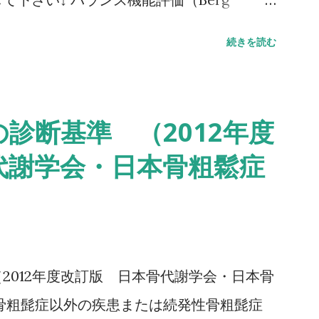
G（Timed Up to Go）テスト 方法 肘掛つきの
続きを読む
し、方向転換後3m歩行して戻り、椅子に座
。 カットオフ値 13.5秒：転倒予測 20
：日常生活動作に要介助 詳しい評価方法はこ
診断基準 （2012年度
ムアップアンドゴーテスト TUG:Timed
代謝学会・日本骨粗鬆症
テスト 方法 助走路（各3m）を含めた約16m（直線
みなせる10mの所要時間をストップウォッ
.6秒：屋内歩行 11.6秒：屋外歩行 詳しい
下さい↓ 10メートル歩行テスト(10MWT)
2012年度改訂版 日本骨代謝学会・日本骨
骨粗髭症以外の疾患または続発性骨粗髭症