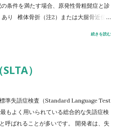
記の条件を満たす場合、原発性骨粗髭症と診
）あり 椎体骨折（注2）または大腿骨近位
骨折（注3）があり、骨密度（注4）がYAM
続きを読む
 骨密度（注4）がYAMの70％または－2。
値（腰椎では20～44歳、大腿骨近位部では
力によって発生した非外傷性骨折、軽微な外力
SLTA）
、それ以下の外力をさす。 注2 形態椎体骨
あることに留意するとともに、鑑別診断の観
ことが望ましい。 注3 そのほかの脆弱性骨
語症検査（Standard Language Test
した非外傷性骨折で、骨折部位は肋骨、骨盤
は、日本で最もよく用いられている総合的な失語症検
腕骨近位部、焼骨遠位端、下腿骨。 注4 骨
」と呼ばれることが多いです。 開発者は、失