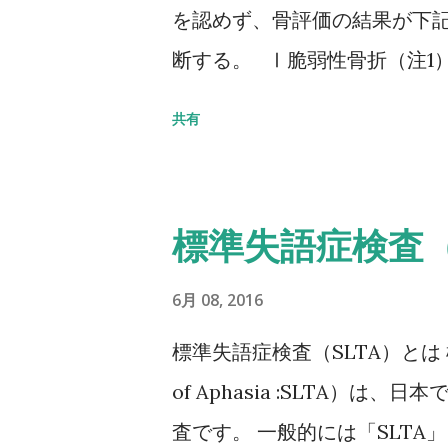
を認めず、骨評価の結果が下
断する。 Ⅰ脆弱性骨折（注1
部骨折あり そのほかの脆弱性
共有
の80％未満 Ⅱ脆弱性骨折なし
5SD以下 YAM若年成人平均
20～29歳） 注1 軽微な外
標準失語症検査（
とは、立った姿勢からの転倒か
折のうち、2／3は無症候性で
6月 08, 2016
点からも脊椎X線像を確認する
標準失語症検査（SLTA）とは 標準失
折：軽微な外力によって発生
of Aphasia :SLTA）
（恥骨、坐骨、仙骨を含む）上
査です。 一般的には「SLTA