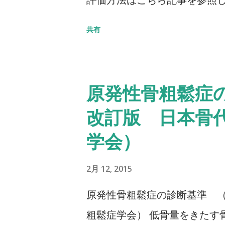
Balance Scale/BBS） TU
共有
椅子から立ち上がり、3m歩行
る動作までの一連の流れを測定する
秒：屋外外出可能 30秒以上
原発性骨粗鬆症の
ちら記事を参照して下さい↓ タイ
改訂版 日本骨
Up & Go Test 10m歩行
学会）
歩行路）を歩行し、定常歩行と
チにて計測する。 カットオフ 24
2月 12, 2015
評価方法はこちら記事を参照して
原発性骨粗鬆症の診断基準 （
粗鬆症学会） 低骨量をきたす