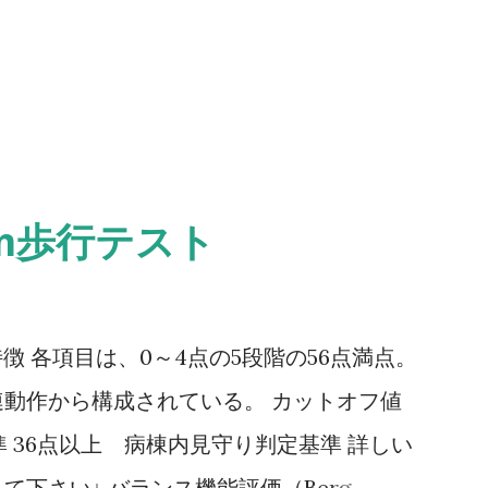
0m歩行テスト
ale） 特徴 各項目は、0～4点の5段階の56点満点。
動作から構成されている。 カットオフ値
 36点以上 病棟内見守り判定基準 詳しい
下さい↓ バランス機能評価（Berg