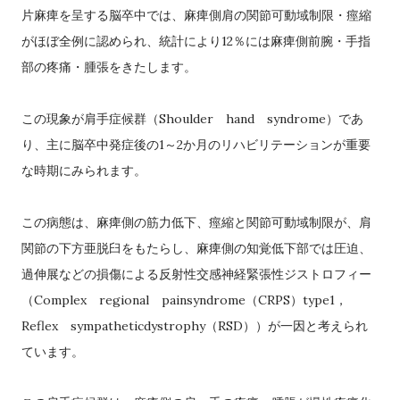
片麻痺を呈する脳卒中では、麻痺側肩の関節可動域制限・痙縮
12
がほぼ全例に認められ、統計により
％には麻痺側前腕・手指
部の疼痛・腫張をきたします。
Shoulder
hand
syndrome
この現象が肩手症候群（
）であ
1
2
り、主に脳卒中発症後の
～
か月のリハビリテーションが重要
な時期にみられます。
この病態は、麻痺側の筋力低下、痙縮と関節可動域制限が、肩
関節の下方亜脱臼をもたらし、麻痺側の知覚低下部では圧迫、
過伸展などの損傷による反射性交感神経緊張性ジストロフィー
Complex
regional
painsyndrome
CRPS
type1
（
（
）
，
Reflex
sympatheticdystrophy
RSD
（
））が一因と考えられ
ています。