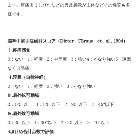
ます。痺痛よりしびれなどの異常感覚が主体などその性質も多
様です。
Dieter
FBraus
et
al
1994
脳卒中肩手症候群スコア（
，
）
.
Ⅰ
疼痛感覚
0
1
2
3
4
5
：ない
：軽度
；中等度
：強い
：かなり強い
：誘因
なく自発痛
.
Ⅱ
浮腫（自律神経）
0
1
2
3
＝ない
：軽度
：強い
：かなり強い
.
Ⅲ
肩外転可動域
0
120
1
120
2
90
3
45
：
°以上
：
°以下
：
°以下
：
°以下
.
Ⅳ
肩外旋可動域
0
30
1
30
2
20
3
10
：
°以上
：
°以下
：
°以下
：
°以下
4
項目め合計点数で評価