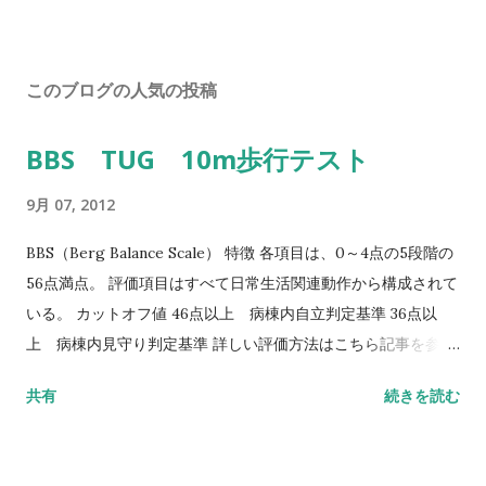
このブログの人気の投稿
BBS TUG 10m歩行テスト
9月 07, 2012
BBS（Berg Balance Scale） 特徴 各項目は、0～4点の5段階の
56点満点。 評価項目はすべて日常生活関連動作から構成されて
いる。 カットオフ値 46点以上 病棟内自立判定基準 36点以
上 病棟内見守り判定基準 詳しい評価方法はこちら記事を参照
して下さい↓ バランス機能評価（Berg Balance Scale/BBS）
共有
続きを読む
TUG（Timed Up to Go）テスト 方法 肘掛つきの椅子から立
ち上がり、3m歩行し、方向転換後3m歩行して戻り、椅子に座
る動作までの一連の流れを測定する。 カットオフ値 13.5秒：転