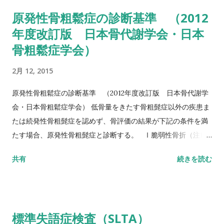
倒予測 20秒：屋外外出可能 30秒以上：日常生活動作に要介助
原発性骨粗鬆症の診断基準 （2012
詳しい評価方法はこちら記事を参照して下さい↓ タイムアップ
年度改訂版 日本骨代謝学会・日本
アンドゴーテスト TUG:Timed Up & Go Test 10m歩行テスト
骨粗鬆症学会）
方法 助走路（各3m）を含めた約16m（直線歩行路）を歩行し、
定常歩行とみなせる10mの所要時間をストップウォッチにて計
2月 12, 2015
測する。 カットオフ 24.6秒：屋内歩行 11.6秒：屋外歩行 詳し
い評価方法はこちら記事を参照して下さい↓ 10メートル歩行テ
原発性骨粗鬆症の診断基準 （2012年度改訂版 日本骨代謝学
スト(10MWT)
会・日本骨粗鬆症学会） 低骨量をきたす骨粗髭症以外の疾患ま
たは続発性骨粗髭症を認めず、骨評価の結果が下記の条件を満
たす場合、原発性骨粗髭症と診断する。 Ⅰ脆弱性骨折（注1）
あり 椎体骨折（注2）または大腿骨近位部骨折あり そのほか
共有
続きを読む
の脆弱性骨折（注3）があり、骨密度（注4）がYAMの80％未満
Ⅱ脆弱性骨折なし 骨密度（注4）がYAMの70％または－2。
5SD以下 YAM若年成人平均値（腰椎では20～44歳、大腿骨近
位部では20～29歳） 注1 軽微な外力によって発生した非外傷
標準失語症検査（SLTA）
性骨折、軽微な外力とは、立った姿勢からの転倒か、それ以下