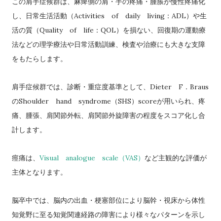
この肩手症候群は、麻痺側の肩・手の疼痛・腫脹が慢性疼痛化
Activities
of
daily
living
ADL
し、日常生活活動（
：
）や生
Quality
of
life
QOL
活の質（
：
）を損ない、回復期の運動療
法などの理学療法や日常活動訓練、検査や治療にも大きな支障
をもたらします。
Dieter
F
Braus
肩手症候群では、診断・重症度基準として、
．
Shoulder
hand
syndrome
SHS
score
の
（
）
が用いられ、疼
痛、腫張、肩関節外転、肩関節外旋障害の程度をスコア化し合
計します。
Visual
analogue
scale
VAS
痙痛は、
（
）
など主観的な評価が
主体となります。
脳卒中では、脳内の出血・梗塞部位により脳幹・視床から体性
知覚野に至る知覚関連経路の障害により様々なパターンを示し