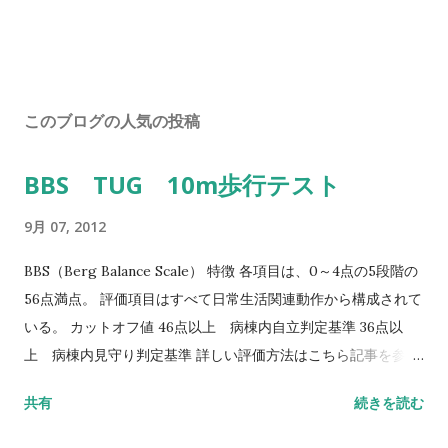
このブログの人気の投稿
BBS TUG 10m歩行テスト
9月 07, 2012
BBS（Berg Balance Scale） 特徴 各項目は、0～4点の5段階の
56点満点。 評価項目はすべて日常生活関連動作から構成されて
いる。 カットオフ値 46点以上 病棟内自立判定基準 36点以
上 病棟内見守り判定基準 詳しい評価方法はこちら記事を参照
して下さい↓ バランス機能評価（Berg Balance Scale/BBS）
共有
続きを読む
TUG（Timed Up to Go）テスト 方法 肘掛つきの椅子から立
ち上がり、3m歩行し、方向転換後3m歩行して戻り、椅子に座