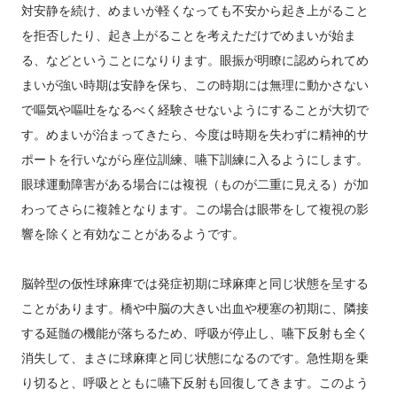
対安静を続け、めまいが軽くなっても不安から起き上がること
を拒否したり、起き上がることを考えただけでめまいが始ま
る、などということになりります。眼振が明瞭に認められてめ
まいが強い時期は安静を保ち、この時期には無理に動かさない
で嘔気や嘔吐をなるべく経験させないようにすることが大切で
す。めまいが治まってきたら、今度は時期を失わずに精神的サ
ポートを行いながら座位訓練、嚥下訓練に入るようにします。
眼球運動障害がある場合には複視（ものが二重に見える）が加
わってさらに複雑となります。この場合は眼帯をして複視の影
響を除くと有効なことがあるようです。
脳幹型の仮性球麻痺では発症初期に球麻痺と同じ状態を呈する
ことがあります。橋や中脳の大きい出血や梗塞の初期に、隣接
する延髄の機能が落ちるため、呼吸が停止し、嚥下反射も全く
消失して、まさに球麻痺と同じ状態になるのです。急性期を乗
り切ると、呼吸とともに嚥下反射も回復してきます。このよう