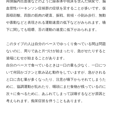
両側脳内出血後などのように線条体や視床を含んだ病変で、脳
血管性パーキンソン症候群の症状を呈することが多いです。仮
面様顔貌、四肢の筋肉の硬直、振戦、前傾・小刻み歩行、無動
や寡動などと表現される運動速度の低下などがみられます。嚥
下に関しても咀嚼、舌の運動の速度に低下がみられます。
このタイプの人は自分のペースでゆっくり食べている間は問題
ないのに、周りであと片づけが始まったり、急がせたりすると
途端にむせが始まることがあります。
自分のペースで食べているときは一口の量も少なく、一口につ
いて何回かゴクンと飲み込む動作をしていますが、急がされる
と口に含む量が多くなったり、注意が嚥下からそれてしまうた
めに、協調運動が乱れたり、咽頭にまだ食物が残っているのに
次々に食べるために、あふれてしまって誤嚥するなどが原因と
考えられます。痴呆症状を伴うこともあります。