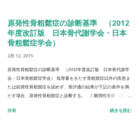
る動作までの一連の流れを測定する。 カットオフ値 13.5秒：転
倒予測 20秒：屋外外出可能 30秒以上：日常生活動作に要介助
原発性骨粗鬆症の診断基準 （2012
詳しい評価方法はこちら記事を参照して下さい↓ タイムアップ
年度改訂版 日本骨代謝学会・日本
アンドゴーテスト TUG:Timed Up & Go Test 10m歩行テスト
骨粗鬆症学会）
方法 助走路（各3m）を含めた約16m（直線歩行路）を歩行し、
定常歩行とみなせる10mの所要時間をストップウォッチにて計
2月 12, 2015
測する。 カットオフ 24.6秒：屋内歩行 11.6秒：屋外歩行 詳し
い評価方法はこちら記事を参照して下さい↓ 10メートル歩行テ
原発性骨粗鬆症の診断基準 （2012年度改訂版 日本骨代謝学
スト(10MWT)
会・日本骨粗鬆症学会） 低骨量をきたす骨粗髭症以外の疾患ま
たは続発性骨粗髭症を認めず、骨評価の結果が下記の条件を満
たす場合、原発性骨粗髭症と診断する。 Ⅰ脆弱性骨折（注1）
あり 椎体骨折（注2）または大腿骨近位部骨折あり そのほか
共有
続きを読む
の脆弱性骨折（注3）があり、骨密度（注4）がYAMの80％未満
Ⅱ脆弱性骨折なし 骨密度（注4）がYAMの70％または－2。
5SD以下 YAM若年成人平均値（腰椎では20～44歳、大腿骨近