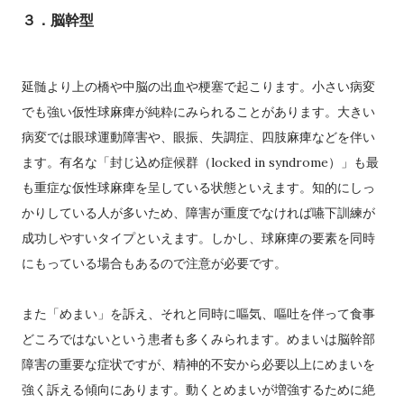
３．脳幹型
延髄より上の橋や中脳の出血や梗塞で起こります。小さい病変
でも強い仮性球麻痺が純粋にみられることがあります。大きい
病変では眼球運動障害や、眼振、失調症、四肢麻痺などを伴い
ます。有名な「封じ込め症候群（locked in syndrome）」も最
も重症な仮性球麻痺を呈している状態といえます。知的にしっ
かりしている人が多いため、障害が重度でなければ嚥下訓練が
成功しやすいタイプといえます。しかし、球麻痺の要素を同時
にもっている場合もあるので注意が必要です。
また「めまい」を訴え、それと同時に嘔気、嘔吐を伴って食事
どころではないという患者も多くみられます。めまいは脳幹部
障害の重要な症状ですが、精神的不安から必要以上にめまいを
強く訴える傾向にあります。動くとめまいが増強するために絶