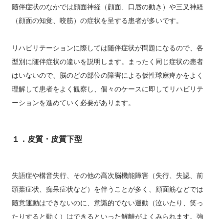
随伴症状のなかでは顔面神経（顔面、口唇の動き）や三叉神経
（顔面の知覚、咬筋）の症状を呈する患者が多いです。
リハビリテーションに際しては随伴症状が問題になるので、各
型別に随伴症状の違いを説明します。まったく同じ症状の患者
はいないので、脳のどの部位の障害による仮性球麻痺かをよく
理解して患者をよく観察し、個々のケースに即してリハビリテ
ーションを進めていく必要があります。
１．皮質・皮質下型
失語症や構音失行、その他の高次脳機能障害（失行、失認、前
頭葉症状、痴呆症状など）を伴うことが多く、顔面筋などでは
随意運動はできないのに、意識的でない運動（泣いたり、笑っ
たりすると動く）はできるといった解離がよくみられます。強