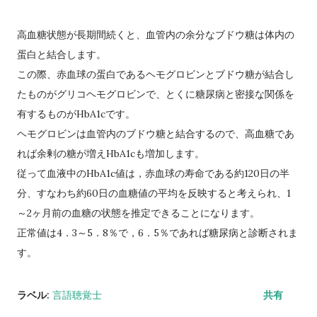
高血糖状態が長期間続くと、血管内の余分なブドウ糖は体内の
蛋白と結合します。
この際、赤血球の蛋白であるヘモグロビンとブドウ糖が結合し
たものがグリコヘモグロビンで、とくに糖尿病と密接な関係を
有するものがHbA1cです。
ヘモグロビンは血管内のブドウ糖と結合するので、高血糖であ
れば余剰の糖が増えHbA1cも増加します。
従って血液中のHbA1c値は，赤血球の寿命である約120日の半
分、すなわち約60日の血糖値の平均を反映すると考えられ、1
～2ヶ月前の血糖の状態を推定できることになります。
正常値は4．3～5．8％で，6．5％であれば糖尿病と診断されま
す。
ラベル:
言語聴覚士
共有