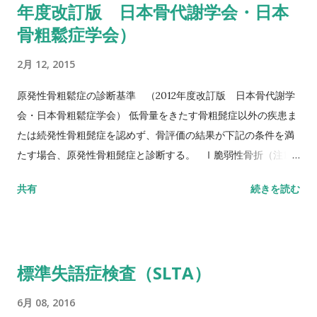
年度改訂版 日本骨代謝学会・日本
アンドゴーテスト TUG:Timed Up & Go Test 10m歩行テスト
骨粗鬆症学会）
方法 助走路（各3m）を含めた約16m（直線歩行路）を歩行し、
定常歩行とみなせる10mの所要時間をストップウォッチにて計
2月 12, 2015
測する。 カットオフ 24.6秒：屋内歩行 11.6秒：屋外歩行 詳し
い評価方法はこちら記事を参照して下さい↓ 10メートル歩行テ
原発性骨粗鬆症の診断基準 （2012年度改訂版 日本骨代謝学
スト(10MWT)
会・日本骨粗鬆症学会） 低骨量をきたす骨粗髭症以外の疾患ま
たは続発性骨粗髭症を認めず、骨評価の結果が下記の条件を満
たす場合、原発性骨粗髭症と診断する。 Ⅰ脆弱性骨折（注1）
あり 椎体骨折（注2）または大腿骨近位部骨折あり そのほか
共有
続きを読む
の脆弱性骨折（注3）があり、骨密度（注4）がYAMの80％未満
Ⅱ脆弱性骨折なし 骨密度（注4）がYAMの70％または－2。
5SD以下 YAM若年成人平均値（腰椎では20～44歳、大腿骨近
位部では20～29歳） 注1 軽微な外力によって発生した非外傷
標準失語症検査（SLTA）
性骨折、軽微な外力とは、立った姿勢からの転倒か、それ以下
の外力をさす。 注2 形態椎体骨折のうち、2／3は無症候性であ
6月 08, 2016
ることに留意するとともに、鑑別診断の観点からも脊椎X線像