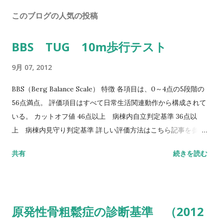
このブログの人気の投稿
BBS TUG 10m歩行テスト
9月 07, 2012
BBS（Berg Balance Scale） 特徴 各項目は、0～4点の5段階の
56点満点。 評価項目はすべて日常生活関連動作から構成されて
いる。 カットオフ値 46点以上 病棟内自立判定基準 36点以
上 病棟内見守り判定基準 詳しい評価方法はこちら記事を参照
して下さい↓ バランス機能評価（Berg Balance Scale/BBS）
共有
続きを読む
TUG（Timed Up to Go）テスト 方法 肘掛つきの椅子から立
ち上がり、3m歩行し、方向転換後3m歩行して戻り、椅子に座
る動作までの一連の流れを測定する。 カットオフ値 13.5秒：転
倒予測 20秒：屋外外出可能 30秒以上：日常生活動作に要介助
原発性骨粗鬆症の診断基準 （2012
詳しい評価方法はこちら記事を参照して下さい↓ タイムアップ