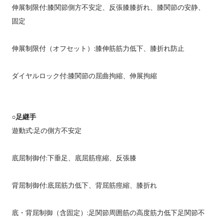
伸展制限付:膝関節側方不安定、反張膝膝折れ、膝関節の安静、
固定
伸展制限付（オフセット）:膝伸筋筋力低下、膝折れ防止
ダイヤルロック付:膝関節の屈曲拘縮、伸展拘縮
○足継手
遊動式:足の側方不安定
底屈制御付:下垂足、底屈筋痙縮、反張膝
背屈制御付:底屈筋力低下、背屈筋痙縮、膝折れ
底・背屈制御（含固定）:足関節周囲筋の高度筋力低下足関節不