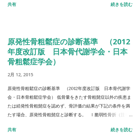
共有
続きを読む
TUG（Timed Up to Go）テスト 方法 肘掛つきの椅子から立
ち上がり、3m歩行し、方向転換後3m歩行して戻り、椅子に座
る動作までの一連の流れを測定する。 カットオフ値 13.5秒：転
倒予測 20秒：屋外外出可能 30秒以上：日常生活動作に要介助
原発性骨粗鬆症の診断基準 （2012
詳しい評価方法はこちら記事を参照して下さい↓ タイムアップ
年度改訂版 日本骨代謝学会・日本
アンドゴーテスト TUG:Timed Up & Go Test 10m歩行テスト
骨粗鬆症学会）
方法 助走路（各3m）を含めた約16m（直線歩行路）を歩行し、
定常歩行とみなせる10mの所要時間をストップウォッチにて計
2月 12, 2015
測する。 カットオフ 24.6秒：屋内歩行 11.6秒：屋外歩行 詳し
い評価方法はこちら記事を参照して下さい↓ 10メートル歩行テ
原発性骨粗鬆症の診断基準 （2012年度改訂版 日本骨代謝学
スト(10MWT)
会・日本骨粗鬆症学会） 低骨量をきたす骨粗髭症以外の疾患ま
たは続発性骨粗髭症を認めず、骨評価の結果が下記の条件を満
たす場合、原発性骨粗髭症と診断する。 Ⅰ脆弱性骨折（注1）
あり 椎体骨折（注2）または大腿骨近位部骨折あり そのほか
共有
続きを読む
の脆弱性骨折（注3）があり、骨密度（注4）がYAMの80％未満