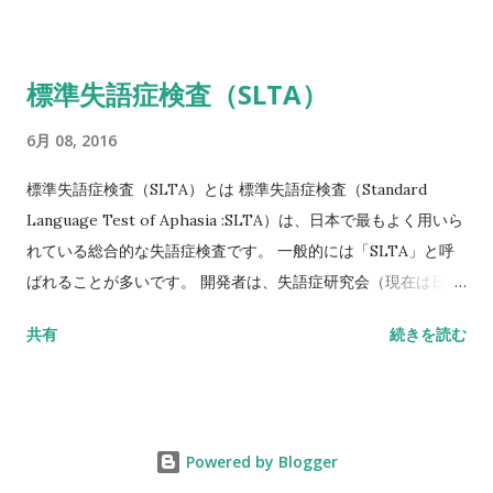
Ⅱ脆弱性骨折なし 骨密度（注4）がYAMの70％または－2。
5SD以下 YAM若年成人平均値（腰椎では20～44歳、大腿骨近
位部では20～29歳） 注1 軽微な外力によって発生した非外傷
標準失語症検査（SLTA）
性骨折、軽微な外力とは、立った姿勢からの転倒か、それ以下
の外力をさす。 注2 形態椎体骨折のうち、2／3は無症候性であ
6月 08, 2016
ることに留意するとともに、鑑別診断の観点からも脊椎X線像
を確認することが望ましい。 注3 そのほかの脆弱性骨折：軽微
標準失語症検査（SLTA）とは 標準失語症検査（Standard
な外力によって発生した非外傷性骨折で、骨折部位は肋骨、骨
Language Test of Aphasia :SLTA）は、日本で最もよく用いら
盤（恥骨、坐骨、仙骨を含む）上腕骨近位部、焼骨遠位端、下
れている総合的な失語症検査です。 一般的には「SLTA」と呼
腿骨。 注4 骨密度は原則として腰椎または大腿骨近位部骨密度
ばれることが多いです。 開発者は、失語症研究会（現在は日本
とする。 また、複数部位で測定した場合にはより低い％または
高次脳機能障害学会）です。 基礎的な研究は1965年に開始さ
共有
続きを読む
SD値を採用することとする。 腰椎においてはL1～L4またはL2
れ、最終試案は失語症者200人・非失語症者150人のデータをも
～L4を基準値とする。 ただし、高齢者において、脊椎変形など
とに標準化されて、1975年に完成版が出版されました。 標準失
のために腰椎骨密度の測定が困難な場合には大腿骨近位部骨密
語症検査（SLTA）の概要 目的 失語症状の詳細な把握と、失語
度とする。 大腿骨近位部骨密度には頸部または
症に対するリハビリテーション計画立案の指針を得ることを目
Powered by Blogger
totalhip（totalproximalfemur）を用いる。 これらの測定が困
的としています。 構成 「聴く」、「話す」、「読む」、「書