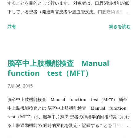
口蓋反射 （softpalatereflex）は、綿棒で左右の前口蓋弓を軽
することを目的として行います。 対象者は、口唇閉鎖機能が低
くこすったときに、その側の軟口蓋が挙上する反射である。求
下している患者（発達障害患者や脳血管疾患、口腔癌術後患
心路は舌咽神経、遠心路は咽頭神経叢経由の迷走神経運動枝刺
者、高齢者などで流涎、取りこぼ し、食べこぼしなどを認める
共有
続きを読む
激による口蓋帆挙筋の収縮によって起こる。この反射は刺激を
患者）です。 具体的方法としては、指示に従えない患者に対し
加える部位に基づいた呼称である。偽性球麻痺では低下してい
て行う受動的訓練（他動運動）と指示に従える患者が行う自主
る。
訓練（自動運動）とに大別されます。 受動的訓練は手指で口唇
周囲をつかんだり押し上げたり（下げたり）などして、口輪筋
脳卒中上肢機能検査 Manual
の走行に対し垂直・ 水平方向へ筋肉を他動的に伸展・収縮させ
function test（MFT）
ます。 直接訓練としての受動的口唇閉鎖訓練には、食事介助時
に手指を用い て口唇閉鎖を介助して捕食運動を促す方法があり
7月 06, 2015
ます。 自主訓練では、口唇運動能によって ① 自動介助運動、
② 自動運動（口唇伸展、口唇突出、口角引き）、③ 抵抗（負
脳卒中上肢機能検査 Manual function test（MFT） 脳卒
荷）運動を行います。 抵抗（負荷）運動は舌圧子・木べら・ス
中上肢機能検査とは 脳卒中上肢機能検査 Manual function
トロー・定規などを口唇で挟んで保持する他に、ボタンプル
test（MFT）は、脳卒中片麻痺 患者の神経学的回復時期におけ
（前歯と口唇の間に紐をつけたボタンを挿入し、紐を引っ張っ
る上肢運動機能の 経時的変化を測定・記録することを目的とし
てボタンが口腔外へ飛び出さないよう口唇に力を込 める訓練）
て、 東北大学医学部附属リハビリテーション医学研究施設・鳴