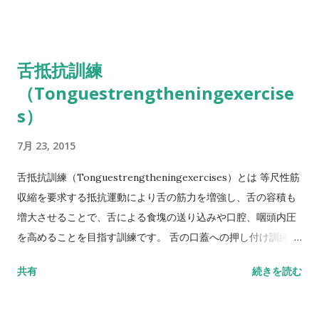
り20/分以上増加しない、ないし120回/分とならないことを確
認します。 バイタルの変動が大きい場合は安全な範囲で行える
ようにさらに負荷量を減らします。 ③反復法についてやはり反
舌抵抗訓練
復可能な回数をあらかじめチェックし、最大反復回数の50%
（Tonguestrengtheningexercise
（端数は切り上げ）で負荷回数を設定する。バイタルについて
は同上。 ④適宜（1～2週ごとなど）頭部挙上テストを繰り返す
s）
負荷量を増加させるかどうか検討します。ただし、原法の1分間
7月 23, 2015
持続、30回反復を上限とします。 ◉喉頭挙上筋群を徒手的に鍛
える方法 岩田らは頸部等尺性収縮手技を報告しています。これ
舌抵抗訓練（Tonguestrengtheningexercises）とは 等尺性筋
は抵抗に逆らって下額を胸の方向に強く牽引する方法です。介
収縮を要求する抵抗運動により舌の筋力を増強し、舌の容積も
助者が行っても自分自身が自主訓練として実施しても効果があ
増大させることで、舌による食塊の送り込みや口腔、咽頭内圧
ります。注目すべきは訓練直後に即時効果として舌骨、甲状軟
を高めることを目指す訓練です。 舌の口蓋への押し付け訓練に
骨の位置が上昇し、自覚的に嚥下が改善します。 また、2～4週
よる舌骨上筋群の筋力増強効果も期待されており、喉頭挙上、
継続する...
共有
続きを読む
食道入口部開大を目指した訓練としての適応も考えられていま
す。 比較的簡便で安全に実施できるため、廃用等により舌の筋
力の低下した患者をはじめ多くの摂食嚥下障害患者の間接訓練