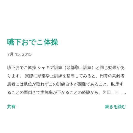
態を観察するようにします。 また、患者が嫌がる場合は無理に
行わないようにします。 急に流涎が増えた場合は、脳卒中再発
や口腔内疾患などの原因がないか確認する必要があります。 日
本摂食嚥下リハビリテーション学会 より参照。
嚥下おでこ体操
7月 15, 2015
嚥下おでこ体操 シャキア訓練（頭部挙上訓練）と同じ効果があ
ります。 実際に頭部挙上訓練を指導してみると、円背の高齢者
患者には臥位が取れずこの訓練自体が困難であること、臥床す
ることの面倒さで実施率が下がることの経験から、岩田、杉浦
らの方法を参考に自分自身でできる訓練法として藤島が考案し
共有
続きを読む
た体操です。 方法 額に手を当てて抵抗を加え、おへそをのぞき
こむように強く下を向くようにします。 下記の2つの方法で実
施します。 ①持続訓練：ゆっくり5つ数えながら持続して行