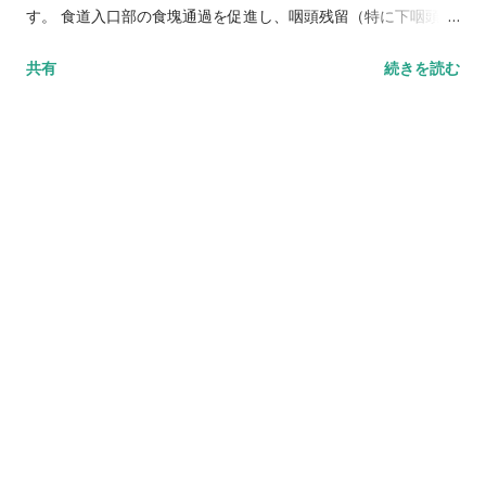
す。 食道入口部の食塊通過を促進し、咽頭残留（特に下咽頭残
留）を少なくする効果がありまう。 主な対象者 喉頭の前方や上
共有
続きを読む
方への運動が低下し、その結果食道入口部の開大が減少してい
る患者。 球麻痺。一般高齢者 具体的方法 原法 ➀挙上位の保持
（等尺性運動）：仰臥位で肩を床につけたまま、頭だけをつま
先が見えるまで高く上げる。「1分間挙上位を保持した後、1分
間休む」これを3回繰り返す。 ➁反復挙上運動：同じく仰臥位
で頭部の上げ下げ（upanddown）を30回連続して繰り返す。
➀➁を1日3回、6週間続ける。以上は原法ですが、本邦の患者で
は負荷が大きすぎるため以下の方法が提案されています。 ◉頭
部挙上テストで負荷量を決める方法 ①安静臥位でバイタルサイ
ンを測定する。 ②持続法について頭部を持続的に挙上してもら
い可能な持続時間を測定する→本人の最大持続時間の50%を持
続挙上の負荷時間とする。50%負荷で運動をしてもらい直後に
バイタルサインを測定し、収縮期血圧が安静時より20mmHg以
上上昇しない、ないし180mmHgを超えない、脈拍が安静時よ