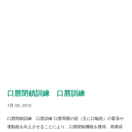
は、延髄の嘔吐中枢（最後野Areapostrema）の興奮によって
起こる現象であり、脳圧亢進などの直接刺激、催吐剤による効
果、または咽頭をはじめとする消化管からのかなり強い求心性
刺激に基づき主として舌咽神経を介して嘔吐中枢を興奮させ、
横隔膜・腹壁が収縮して腹腔内圧の上昇と同時に胃噴門や食道
の弛緩と声門閉鎖をきたして胃内容物を吐出する一連の協調運
動である。必ずしも咽頭への刺激を伴わずに生じる反射であ
り、刺激の結果として起こる運動効果に基づいた呼称である。
繰り返しになるが催吐反射とは異なる。 咽頭反射
（pharyngealreflex） 咽頭反射 （pharyngealreflex）は本来
の定義としては、綿棒で咽頭後壁を軽くこすったときに軟口蓋
口唇閉鎖訓練 口唇訓練
が挙上する反射であり、求心路は舌咽神経、遠心路は咽頭神経
叢経由の迷走神経運動枝刺激による口蓋帆挙筋の収縮によって
7月 09, 2015
起こる。咽頭反射は、刺激を加える部位に基づいた呼称であ
る。しかし多くの臨床書では前述の絞扼反射と同義に使用され
口唇閉鎖訓練 口唇訓練 口唇周囲の筋（主に口輪筋）の緊張や
ることも多いのが現状である。 口蓋反射 （softpalatereflex）
運動能を向上させることにより、口唇閉鎖機能を獲得、再獲得