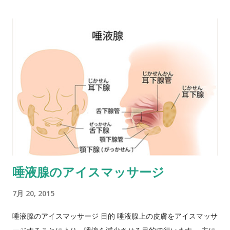
として用いられています。 具体的な方法 具体的方法としては、
舌を口蓋に対して押し付けたり、舌圧子を用いて舌に負荷をか
けるような抵抗運動を行ったりします。 どのような障害に対し
てどのような方法でどの程度の力で行うかといった診断法や訓
練法が確立されているわけではなく、患者の耐久性等を考慮し
ながらそれぞれの臨床現場で行われているのが現状です。 最近
では、舌圧測定装置を用いた方法も検討されています。 科学的
根拠としては、若年健常者や健常高齢者で舌抵抗訓練により舌
の筋力が増強したという結果が得られています。 脳卒中後の嚥
下障害患者に本訓練を適用することで舌筋力の増加と嚥下能力
の改善があったことも示されています。 口腔腫瘍術後の患者や
唾液腺のアイスマッサージ
慢性期の患者での症例報告も見受けられています。 日本摂食嚥
下リハビリテーション学会 より参照。
7月 20, 2015
唾液腺のアイスマッサージ 目的 唾液腺上の皮膚をアイスマッサ