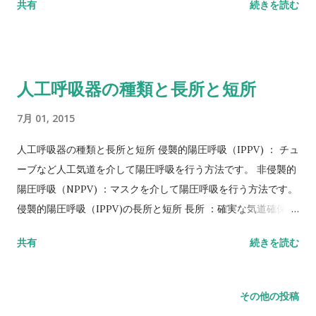
共有
続きを読む
など、様々な口唇閉鎖訓練器具（パタカラ、リフトアップな
子分院において中村隆一らにより開発されました。その後MFT
ど）を用いた訓練法が考案されています。 注意点としては、麻
は、一部改良されてMFT－2となっています。 MFTは8つの項
痺を認める患者では非麻痺側の筋肉が活動し，麻痺側の筋肉は
目からなる上肢機能検査です。 「上肢の前方挙上」「上肢の側
活動ません。そのため、訓練を 行うと非麻痺側の筋力がさらに
方挙上」「手掌 を後頭部へ」「手掌を背部へ」「握る」「つま
人工呼吸器の種類と長所と短所
強化されるだけで、麻痺側の筋力は改善されないことになりま
む」 の遂行可否、「立方体運び」「ペグボード」の規定時間内
す。 自主訓練を行う際は、健側の運動を抑制して患側の運動を
の達成数から得点化します。 32のサブテス トがあり、テストご
7月 01, 2015
集中的に行う方法（CIセラピー）が有効です。 摂食・嚥下リハ
とに不可0点、可1点が与えられ、サブテストの合計は32点満点
ビリテーション学会より参照
です。 これを3．125倍して100点満点にしたものをMFS
人工呼吸器の種類と長所と短所 侵襲的陽圧呼吸（IPPV) ： チュ
（manual function score）と呼びます。 実施時の注意点
ーブなど人工気道を介して陽圧呼吸を行う方法です。 非侵襲的
「握る」「つまむ」は、手指の機能を評価しているので、健側
陽圧呼吸（NPPV) ：マスクを介して陽圧呼吸を行う方法です。
上肢で患側上肢の手首を支えてもよいです。 その一方、「立方
侵襲的陽圧呼吸（IPPV)の長所と短所 長所 ：確実な気道確保、
体運び」 「ペグボード」は、上肢と手指の複合機能を評価 して
気管内吸引が容易。誤嚥の可能性が少ない。呼吸・循環管理が
共有
続きを読む
いるので，健側上肢で支えてはいけません。 また、「両側上肢
しやすい。etc 短所 ：苦痛を伴う（気管内チューブ・吸引によ
とも検査する」「テストの指示 は言葉による説明と実演を併用
り）ときに鎮静剤などの薬剤が必要。感染の可能性がある。気
する」「患者が指 示を十分理解するように、各テストは原則と
道・口腔粘膜損傷の可能性。コミュニケーション・活動の制
その他の投稿
して 健側から行う」などの注意点も記されています。 MFSと
限。etc 非侵襲的陽圧呼吸（NPPV)の長所と短所 長所 ・気管内