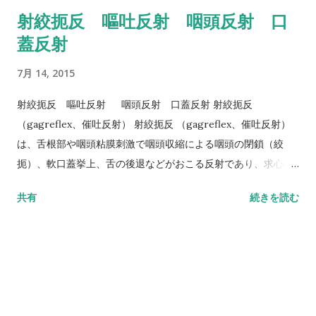
う。 ②反復訓練：1から5まで数を唱えながら、それに合わせて
射絞扼反 嘔吐反射 咽頭反射 口
下を向くように力を入れる。 あごの下を指で触れると筋収縮が
蓋反射
わかります。 即時効果もあるため、食前に実施すると良いで
す。 この訓練は手軽にできる上大変有効です。 注意点 症例に
7月 14, 2015
よっては負荷が大きいので適宜、強度や頻度を調節する必要が
あります。頸椎症や高血圧患者には注意が必要です。
射絞扼反 嘔吐反射 咽頭反射 口蓋反射 射絞扼反
（gagreflex、催吐反射） 射絞扼反 （gagreflex、催吐反射）
は、舌根部や咽頭粘膜刺激で咽頭収縮による咽頭の閉鎖（絞
扼）、軟口蓋挙上、舌の後退などがおこる反射であり、求心路
は舌咽神経、遠心路は迷走神経運動枝や舌下神経である。絞扼
共有
続きを読む
反射は、刺激の結果としておこる運動効果に基づいた呼称であ
る。gagとは、『（話せないように）口を詰まらせる』『むか
むかする』という意味であり、嘔気を催すことが語源であるこ
とから、催吐反射とも呼ばれる。しかし実際の嘔吐がおこって
いないことから嘔吐反射とは異なる。正常の嚥下時には発現し
ない。 嘔吐反射 （emeticreflex） 嘔吐反射 （emeticreflex）