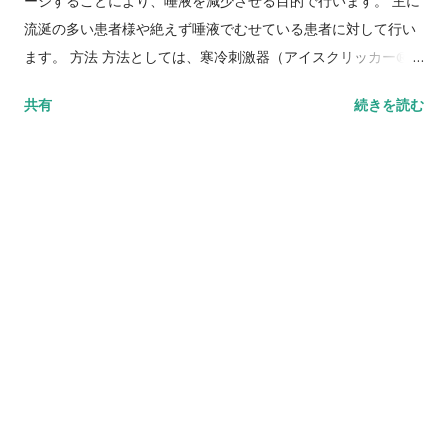
ージすることにより、唾液を減少させる目的で行います。 主に
流涎の多い患者様や絶えず唾液でむせている患者に対して行い
ます。 方法 方法としては、寒冷刺激器（アイスクリッカー®）
に氷、水を入れます。（寒冷刺激器がない場合はビニール袋に
共有
続きを読む
氷を入れて代用することが可能。） 唾液腺（耳下腺、顎下腺、
舌下腺）上の皮膚に寒冷刺激器を当て、回すようにしてマッサ
ージをします。
http://www.areanet.name/imgmelma/130215-02.jpg より
一箇所につき10～15秒間マッサージし、1クール5～10分、皮膚
が軽く発赤するくらいまで行い、1日3クール行います。 皮膚が
濡れた場合は乾いた布でよく拭き取ります。 冷たすぎて患者が
耐えられない場合は時間を短くして行います。 効果が出るまで
2～3週かかることが多く根気よく続ける必要があります。その
後効果を必ず確認します。 注意点 注意点としては、長時間同じ
ところに当て続けないようにします（一時間以上同じところに
当てていて凍傷につながった例があります）。終了後皮膚の状