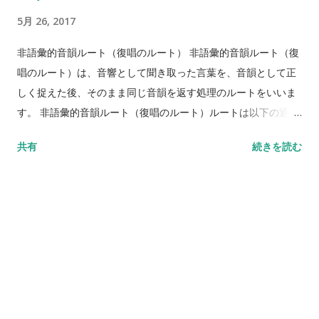
いう「既知感」が持てないまま復唱をせざるを得ない場合があ
5月 26, 2017
ります。 単語の復唱であるにもかかわらず、非語の復唱の様に
なります。
非語彙的音韻ルート（復唱のルート） 非語彙的音韻ルート（復
唱のルート）は、音響として聞き取った言葉を、音韻として正
しく捉えた後、そのまま同じ音韻を返す処理のルートをいいま
す。 非語彙的音韻ルート（復唱のルート）ルートは以下の通り
です。 ➀音声入力 ↓ ➁音響分析 ↓ ➂音韻照合 (入力音韻辞書) ↓
共有
続きを読む
➃音韻選択 (出力音韻辞書) ↓ ➄ 音韻配列 (音韻集力バッファー)
↓ ➅構音運動実行 (音声表出) ①音声入力→②音響分析→③音韻
照合 (入力音韻辞書)までの処理は、単語の聴覚的理解と同じで
す。 しかし、文脈がない音韻1モーラや非語 (無意味語)は語彙
ではないため、次の語彙照合では、「語彙ではない」という判
定を受け、その先に進むことはできません。 そのため、音韻照
合(入力音韻辞書)の後、直接音韻選択 (出力音韻辞書)の処理に進
むことになります。 つまり文脈を伴わない1モーラや非語 (無意
味語)では、語彙情報や意味情報は関与しません。 ➃音韻選択