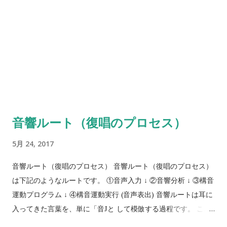
(出力音韻辞書)では、入力音韻辞書で照合 (同定)した音韻と、同
じ音韻を出力音韻辞書で、再度選択する処理過程が行われま
す。 文脈を伴わない1モーラや非語 (無意味語)で音韻性錯語が
起こる場合この段階での障害が疑われます。 ⑤音韻配列 (音韻
集力バッファー)は、選択した音韻を配列する過程です。非語
(無意味語)の場合で、音韻の並び替えの誤りが見られる場合
は、この段階の障害が疑われます。（1モーラだけの処理の場合
にはあまり考える必要はありません） ➅構音運動実行 (音声表
音響ルート（復唱のプロセス）
出)の段階では、運動の設計図の通りに、発声発語器官の多数の
神経・筋系が協調的に活動して日から音声が発せられます。 1
5月 24, 2017
モーラだけでなく、非語 (無意味語)の復唱も同様のルートで処
理されますが、1モーラだけを復唱する場合に比べ、聴いてから
音響ルート（復唱のプロセス） 音響ルート（復唱のプロセス）
復唱し終わるまでの短時間、複数の音韻を把持しなければなら
は下記のようなルートです。 ①音声入力 ↓ ②音響分析 ↓ ③構音
なくなり、その分だけ情報処理としての負荷量が増加します。
運動プログラム ↓ ④構音運動実行 (音声表出) 音響ルートは耳に
短時間音韻を把持する処理のことを 音韻リハーサル と呼ばれ
入ってきた言葉を、単に「音Jと して模倣する過程です。 これ
ています。 聞き取った音韻が消えてなくならないように、配列
は厳密な意味では「復唱Jと は言えないかもしれませんが、幼