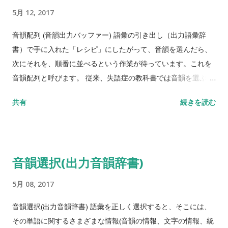
は一か所ではなく、複数用意してくれるので、そこから自分が
官をどのように動かせばよいのかわからず、結果として、発せ
5月 12, 2017
選べる利点があります。 それに、人間関係や業務の煩雑さなど
られた音は、聞き手にとって不明瞭な、書き取ることが困難な
が、気になる点ですが、面接等では聞きにくいところも、匿名
独特な歪みを伴ったものとなります。 その他には、音が置換し
音韻配列 (音韻出力バッファー) 語彙の引き出し（出力語彙辞
で調査してくれたり、担当者に質問してくれたり、自分の所在
たり引き伸ばされたり脱落したように聞こえる場合や、発話速
書）で手に入れた「レシピ」にしたがって、音韻を選んだら、
を明らかにせずに調べて貰えるところも魅力的です。 --------
度やリズムの異常が観察されることもあります。 構音運動プロ
次にそれを、順番に並べるという作業が待っています。これを
-------------------------------------- 下記のメルマガは当
グラムの段階での障害では、自分の発話が目的の音ではないこ
音韻配列と呼びます。 従来、失語症の教科書では音韻を選ぶ処
サイトのオリジナルメルマガです。 完全無料ですので、リハ職
とはすぐにわかるので、何度も修正しようとします。 言い直す
理と並べる処理を明確に区別せず、音韻の選択/配列という用
共有
続きを読む
で転職を検討されている方は登録をおすすめします。 【リハビ
ことで修正される場合もありますが、もう1回発話すると再び誤
語を用いられてきました。 音韻配列 (音韻出力バッファー)の段
リ転職無料7日間講座に登録する】 -------------------------
った音に変わってしまい、しかも最初とは異なる音になってい
階の障害 単語を構成する音韻はすべて揃っているのですが、そ
---------------------- ➁ハローワー...
るという場合もあります。 構音運動実行 (音声表出) いよいよ最
の順序が入れ替わってしまう症状、すなわち、音韻性錯語の中
後の段階です。構音運動プログラムが作動 し、発声発語器官の
でも「転置」といわれる症状が生じます。 具体的には /tokei/
音韻選択(出力音韻辞書)
諸筋群が協調的に動 くことによって、被験者の口から音声が発
に 対して /keito/、 /toike/などです。この症状は、伝導失語
せられます。 この段階の障害は、運動障害性構音障害
の中核的症状となります。
5月 08, 2017
(dysarthriea)になります。
音韻選択(出力音韻辞書) 語彙を正しく選択すると、そこには、
その単語に関するさまざまな情報(音韻の情報、文字の情報、統