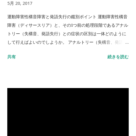
5月 20, 2017
運動障害性構音障害と発語失行の鑑別ポイント 運動障害性構音
障害（ディサースリア）と、その1つ前の処理段階であるアナル
トリー（失構音、発語失行）との症状の区別は一体どのように
して行えばよいのでしようか。 アナルトリー（失構音、発語失
行）では、ある場面では正しく構音できたのに他の場面では誤
共有
続きを読む
る、１つ の音が必ずしもいつも同じように誤るとは限らない、
という2つの側面での浮動性があります。 また、アナルトリー
（失構音、発語失行）には、高い確率で口腔顔面失行を合併し
ているという点も見分 けるポイントになります。 このような違
いを鑑別ポイントとして症状を観察することが、臨床上有益で
す。 口腔顔面失行 頬を膨らます、舌を出す、咳をするなどの行
為が、反射的・自動的場面では出来るにもかかわらず、意図的
状況下でには出来なくなる障害をいいます。