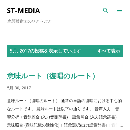
スキップしてメイン コンテンツに移動
ST-MEDIA
言語聴覚士のひとりごと
投
5月, 2017の投稿を表示しています
すべて表示
稿
意味ルート（復唱のルート）
5月 30, 2017
意味ルート（復唱のルート） 通常の単語の復唱における中心的
なルートです。 意味ルートは以下の通りです。 音声入力 ↓ 音
響分析 ↓ 音韻照合 (入力音韻辞書) ↓ 語彙照合 (入力語彙辞書) ↓
意味照合 (意味記憶の活性化) ↓ 語彙選択(出力語彙辞書) ↓ 音韻