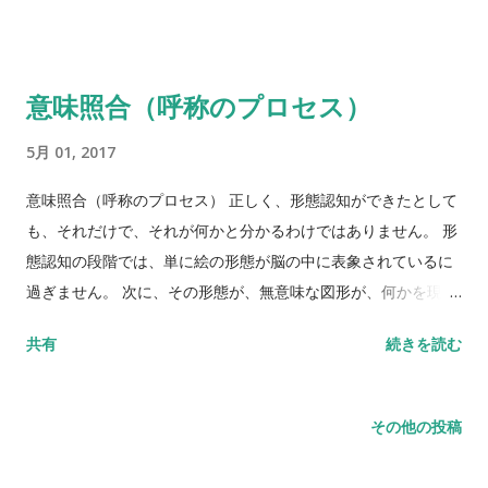
のか全く予想のつかないような症状を新造語(あるいは語新作)
中からどれか1つ選んで、その引き出しを開けるようなイメージ
と言います。このような場合も、音韻選択の段階の障害からも
となります。 語彙選択の段階の障害 語彙選択の段階の障害があ
生じる可能性が考えられます。
ると、語彙辞書に到達できない、あるいは、到達できても引き
意味照合（呼称のプロセス）
出しも開けることができない状況が起こります。その場合には
何も語が表出できない状態になります。 全失語といわれるよう
5月 01, 2017
な重度の失語症の患者さんはそのような状態なのかもしれませ
ん。 そこまで重度ではない場合では、辞書に到達した後に、目
意味照合（呼称のプロセス） 正しく、形態認知ができたとして
当ての引き出しとは別の引き出しを開けてしまう症状が出現し
も、それだけで、それが何かと分かるわけではありません。 形
ます。この場合には、りんごの絵を見て、バナナや時計など、
態認知の段階では、単に絵の形態が脳の中に表象されているに
別の単語を言ってしまう症状が現れます。語性錯語と呼ばれる
過ぎません。 次に、その形態が、無意味な図形が、何かを現し
症状は、この段階の障害と考えられます。 現在、語彙の選び損
ている記号であるということの照合がなされ、さらに、意味記
共有
続きを読む
ないがどうして生じるのかや、選び間違う時に、なぜその語彙
憶との照合が行われます。 そして、人それぞれの認知経験にも
を選んでしまったのか等はよく分かっていません。
とづいてつくられた意味記憶が活性化されます。 この段階を 意
味照合 といいます。 意味照合（呼称のプロセス）の段階の障害
その他の投稿
対象の形態自体は正しく捉えられているので、その絵を模写す
ることが可能ですか、その絵を、別の絵や、実物などと照合さ