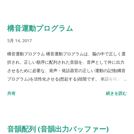
両立が難しい場合。 もっと自分を磨きたい場合。など、転職の
きっかけは、様々です。 でも、どんな人でも、次なる職場は今
よりもっと理想にあったところと考えるのは共通点です。 そう
構音運動プログラム
です。みなさん、転職成功して良いのです。 今よりもっと、自
分を輝かせられる場所を求めていいのです。 でも、そんな時、
5月 14, 2017
どうすればより良い職場にあり付けるのかが分からないと嘆い
ている理学療法士さん、作業療法士さん、言語聴覚士さんは多
構音運動プログラム 構音運動プログラムは、脳の中で正しく選
いと思います。 そこで今回は、リハビリ職の転職成功の秘訣を
択され、正しい順序に配列された音韻を、音声として外に出力
お伝えできればと思います。 ➀リハビリ転職サイトへの登録 転
させるために必要な、発声・発話器官の正しい運動の記憶(構音
職したいけれど、仕事が忙しくてなかなかハローワークなどに
プログラム)を活性化させる(想起する)段階です。 単語を構成す
行けない理学療法士・作業療法士・言語聴覚士は多いと思いま
る音韻列を、日本語らしくスムーズに音声化していく上で必要
共有
続きを読む
す。 ですが、リハビリ転職サイトに登録していると、希望条件
な、一連の運動(パワー・速度・位置・タイミングなど)に関す
を伝えると、自分が仕事をしている間に担当者が代わって、転
る設計図のことを言います。 構音運動プログラムの段階の障害
職先を選定・紹介してくれます。 給与面、時間帯面、勤務した
構音運動プログラムの段階の障害を、アナルトリー（発語失
い分野や診療科、交通面等を調査し、自分に合った場所を見定
行、失構音）と呼ばれています。 アナルトリーがあると、構音
音韻配列 (音韻出力バッファー)
めてくれることが最大のメリットです。 また、探してくれるの
すべき音韻は頭の中に正しく想起されているのに、発声発語器