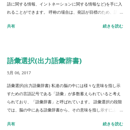
語に関する情報、イントネーションに関する情報など)を手に入
れることができます。 呼称の場合は、発話が目標のため、語彙
の引き出しから音韻に関する情報を取り出し、その指示通りに
共有
続きを読む
音韻の貯蔵庫から必要な音韻を正しく選択する処理が行われま
す。 この音韻の貯蔵庫のことを出力音韻辞書といいます。 音韻
選択(出力音韻辞書)の段階の障害 音韻辞書に到達できない、ま
たは到達できたのに、音韻辞書をまったく開くことができない
語彙選択(出力語彙辞書)
場合には、発話に至らないため、語彙の引き出しが開かない場
合と、表面的には区別することができません。 音韻辞書がなか
5月 06, 2017
なか開かないという状況の場合には、 『机』に対して、“ツ"と
か、“ツキ、ツケ"などと、音韻を探しているかのような発話が
語彙選択(出力語彙辞書) 私達の脳の中には様々な意味を指し示
観察されます。このような症状がある場合は、音韻選択の段階
すための言語記号である「語彙」が多数蓄えられていると考え
でのトラブルではないかと推論することができます。 音韻選択
られており、「語彙辞書」と呼ばれています。 語彙選択の段階
の間違いでは、“ツクオ"、“ツキエ"など、一部の音韻が人れ替わ
では、脳の中にある語彙辞書から、その意味を指し示すにふさ
ってしまいます。このような症状を音韻性錯語といいます。 ま
わしい語彙を「検索」し、該当するものを「選択」します。
共有
続きを読む
た、“オタケ"のように、もともと何の単語を言おうとしていた
「探索・選択」というのは、沢山ある引き出し（語彙辞書）の