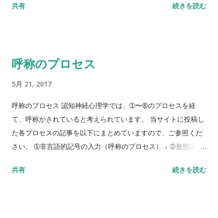
共有
続きを読む
がばらばらにならないように、頭の中で何度も繰 り返して唱え
児が言葉を獲得するプロセスにおいて欠かすことのできない能
続け、活性を保つ作業のことをいいます。 ...
力です。 幼児期においては、周囲の人の日から発せられた言葉
を、最初は単に「音」 として聞き取 り、 意味も解からず真似
をして自分でも言ってみるという行為を経て、最終的にことば
呼称のプロセス
の獲得に至ります。 ある意味、 これは復唱の根幹とも言える基
礎的な情報処理ではないかと考えられ、復唱を支える 1つのル
5月 21, 2017
ートとして捉えられています。 言語獲得前あるいは獲得途上に
ある幼児や、オウムや九官鳥が行う言葉の模倣がこれに該当し
呼称のプロセス 認知神経心理学では、➀〜➇のプロセスを経
ます。
て、呼称がされていると考えられています。 当サイトに投稿し
た各プロセスの記事を以下にまとめていますので、ご参照くだ
さい。 ➀非言語的記号の入力（呼称のプロセス） ↓ ➁形態認知
（呼称のプロセス） ↓ ➂意味照合（呼称のプロセス） ↓ ➃語彙
共有
続きを読む
選択（出力語彙辞書） ↓ ➄音韻選択（出力音韻辞書） ↓ ➅音韻
配列 (音韻出力バッファー) ↓ ➆構音運動プログラム ↓ ➇構音運
動実行 (音声表出)