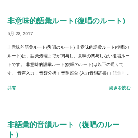
ます。 注意するべき点は「復唱が障害される」=「把持力の低
下」ではないことです。 把持という用語は、使うとすれば入力
非意味的語彙ルート(復唱のルート)
音韻辞書から出力音韻辞書 (および音韻出カバッファー)に 直
接、音韻情報が転送される場合です。そのため、把持は語彙処
5月 28, 2017
理および意味処理の段階がバイパスされる場合に限定されま
す。
非意味的語彙ルート(復唱のルート) 非意味的語彙ルート(復唱の
ルート)は、語彙処理までが関与し、意味の関与しない復唱ルー
トです。 非意味的語彙ルート(復唱のルート)は以下の通りで
す。 音声入力 ↓ 音響分析 ↓ 音韻照合 (入力音韻辞書) ↓ 語彙照合
(入力語彙辞書) ※意味処理へ向かわず語彙選択へ向かいま
共有
続きを読む
す。 ↓ 語彙選択(出力語彙辞書) ↓ 音韻選択(出力音韻辞書) ↓ 音韻
配列 (音韻出カバッファー) ↓ 構音運動プログラム ↓ 構音運動実
行 (音声表出) 単語であるとわかっているけど「意味がよくわか
らない」という状態で復唱が行われる場合には、この非意味的
非語彙的音韻ルート（復唱のルー
語彙ルートを通ることになります。 語彙照合 (入力語彙辞書)の
ト）
段階に障害があると、聞き取った単語に対して、知っていると