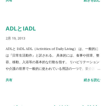
共有
続きを読む
ためには、実際の場面を想定したことを、繰り返すこと習慣化
買い物に行くときはいつも付き添いが必要 4.まったく買い物は
することが不可欠となる。
できない Ｃ 食事の準備 1.適切な食事を自分で計画し、準備し、
給仕する 2.材料が供与されれば適切な食事を準備する 3.準備さ
れた食事を温めて給仕する、あるいは食事を準備するが適切な
ADLとIADL
食事内容を維持しない 4.食事の準備と給仕をしてもらう必要が
ある Ｄ 家事 1.家事を一人でこなす、あるいは時に手助けを要す
2月 19, 2013
る（例：重労働など） 2.皿洗いやベッドの支度など、日常的な
仕事はできる 3.簡単な日常仕事はできるが、妥当な清潔さの基
ADLと IADL ADL（Activities of Daily Living） は、一般的に
準を保てない 4.すべての家事に手助けを必要とする 5.すべての
は『日常生活動作』と訳される。 具体的には、食事や排泄、整
家事にかかわらない Ｅ 洗濯 1.自分の洗濯は完全に行う 2.靴下の
容、移動、入浴等の基本的な行動を指す。 リハビリテーション
ゆすぎなど、簡単な洗濯をする 3.すべて他人にしてもらわなけ
や介護の世界で一般的に使われている用語の一つで、要介護高
ればならない Ｆ 移送の形式 1.自分で公的機関を利用して旅行し
齢者や障がい者等が、どの程度自立的な生活が可能かを評価す
共有
続きを読む
たり、自家用車を運転する 2.タクシーを利用して旅行するが、
る指標としても使われる。 ADLはとても重要な概念であり、
その他の公的輸送機関は利用しない 3.付き添いがいたり、皆と
ADLが自立しているという場合、普通は介護を必要としない状
一緒なら公的輸送機関で旅行する 4.付き添いか、皆と一緒で、
態であると考えることができる。 IADL（Instrumental
タクシーか自家用車に限り旅行する 5.まったく旅行しない Ｇ
Activity of Daily Living） は、『手段的日常生活動作』と訳さ