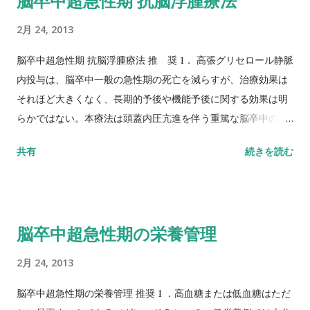
脳卒中超急性期 抗脳浮腫療法
2月 24, 2013
脳卒中超急性期 抗脳浮腫療法 推 奨 1． 高張グリセロール静脈
内投与は、脳卒中一般の急性期の死亡を減らすが、治療効果は
それほど大きくなく、長期的予後や機能予後に関する効果は明
らかではない。本療法は頭蓋内圧亢進を伴う重篤な脳卒中の急
性期に推奨される（グレー ドB）。 2． マンニトールは脳卒中
共有
続きを読む
急性期に有効とする明確な根拠はない（グレードC1）。 3． 副
腎皮質ホルモン投与が脳卒中急性期に有効であるという明確な
根拠はない（グレードC2）。
http://www.jsts.gr.jp/guideline/010.pdf より。
脳卒中超急性期の栄養管理
2月 24, 2013
脳卒中超急性期の栄養管理 推奨 1 ．高血糖または低血糖はただ