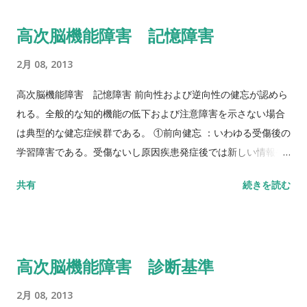
、抹消課題が用いられる。 ②半側空間無視 脳損傷の反対側の空
高次脳機能障害 記憶障害
間において刺激を見落とすことをはじめとした半側無視行動が
見られる。同名半盲と混同しないようにする。右半球損傷（特
2月 08, 2013
に頭頂葉損傷）で左側の無視がしばしば認められる。参考とな
る評価法としては線分２等分、線分抹消、絵の模写などが行わ
高次脳機能障害 記憶障害 前向性および逆向性の健忘が認めら
れる。なお左同名半盲では両眼の一側視野が見えず、眼球を動
れる。全般的な知的機能の低下および注意障害を示さない場合
かさなければ片側にあるものを見ることができない。同名半盲
は典型的な健忘症候群である。 ①前向健忘 ：いわゆる受傷後の
のみの場合は、視線を見えない側に向けることによって片側を
学習障害である。受傷ないし原因疾患発症後では新しい情報や
見ることができ、半側無視を起こさない。 軽度 ：検査上は一貫
エピソードを覚えることができなくなり、健忘の開始以後に起
共有
続きを読む
した無視を示さず、日常生活動作で、あるいは短時間露出で無
こった出来事の記憶は保持されない。参考となる検査法は、ウ
視が認められる。なお、両側同時刺激を行うと病巣反対側を見
ェクスラー記憶検査、対語記銘課題（三宅式など）、単語リス
落とす、すなわち一側消去現象 (extinction) を示す。 中等度 ：
ト学習課題（ Rey 聴覚的言語学習テストなど）、視覚学習課題
常に無視が生じるが、注意を促すことで無視側を見ることがで
（ Rey-Osterrieth 複雑図形検査、ベントン視覚記銘検査な
高次脳機能障害 診断基準
きる。 重度 ：身体が病巣側に向き、注意を促しても無視側を見
ど）。 ②逆向健忘 ：受傷あるいは発症以前の記憶の喪失、特に
ることができない。
エピソードや体験に関する記憶が強く障害される。自伝的記憶
2月 08, 2013
に関する情報の再生によって評価するが、作話傾向のため関係