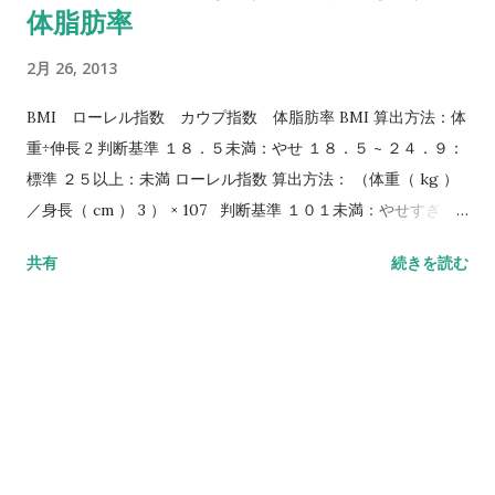
体脂肪率
2月 26, 2013
BMI ローレル指数 カウプ指数 体脂肪率 BMI 算出方法：体
重÷伸長 2 判断基準 １８．５未満：やせ １８．５ ~ ２４．９：
標準 ２５以上：未満 ローレル指数 算出方法： （体重（ kg ）
／身長（ cm ） 3 ） × 107 判断基準 １０１未満：やせすぎ １
０１ ~ １１５：やせ １１６ ~ １４４：標準 １４５ ~ １５９：
共有
続きを読む
ふとっている １６０以上：ふとりすぎ カウプ指数 算出方法： (
体重 g÷ 身長 cm の 2 乗） X 10 判断基準 １５ ~ １８：標準 ※
生後３ヶ月から５歳まで適応 体脂肪率 算出方法：機器により判
定 適正範囲 男性：１６ ~ ２０％ 女性：２０ ~ ２５％