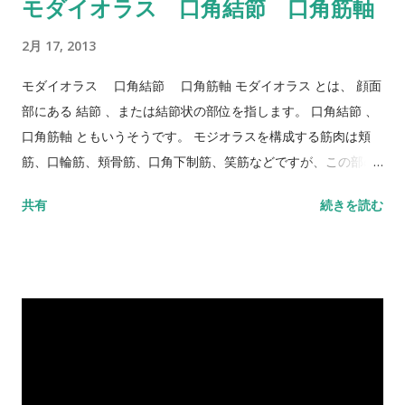
モダイオラス 口角結節 口角筋軸
自分の服薬管理 1.正しいときに正しい量の薬を飲むことに責任
れ、日常生活を送る上で必要な動作のうち、ADLより複雑で高
が持てる 2.あらかじめ薬が分けて準備されていれば飲むことが
次な動作を指す。 例えば、買い物や洗濯、掃除等の家事全般
2月 17, 2013
できる 3.自分の薬を管理できない Ｈ 財産取り扱い能力 1.経済的
や、金銭管理や服薬管理、外出して乗り物に乗ること等で、最
問題を自分で管理し（予算・小切手書き・掛金支払・銀行へ行
近は、趣味のための活動も含むと考えられるようになってきて
モダイオラス 口角結節 口角筋軸 モダイオラス とは、 顔面
く）一連の収入を得て維持する 2.日々の小銭は管理するが、預
いる。 高齢者の生活自立度を評価する際、ADLだけではなく、
部にある 結節 、または結節状の部位を指します。 口角結節 、
金や大金などは手助けを必要とする 1 1 3.金銭の取り扱いができ
IADLも考慮することが大切だと考えられている。
口角筋軸 ともいうそうです。 モジオラスを構成する筋肉は頬
ない 評価表はこちら↓ http://www.kanazawa-
筋、口輪筋、頬骨筋、口角下制筋、笑筋などですが、この部の
med.ac.jp/~gerontol/CGA/IADL.pdf
筋肉が収縮すると小臼歯部の頬側を強く圧迫します。この緊張
共有
続きを読む
圧が、総義歯の安定を増すということで重要な構造となりま
す。 口の周りの筋肉を収縮させると下のような皺ができます
が、その様子からモジオラスの位置が推定できます。