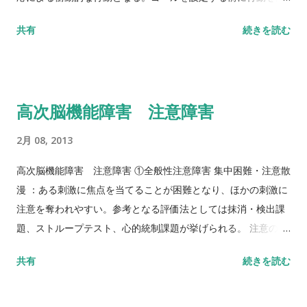
時に呈していることが多い。これらの結果として依存的な生活
始してしまう。明確なゴールを設定できないために行動を開始
共有
続きを読む
を送る。 ⑤固執 ：遂行機能障害の結果として生活上のあらゆる
することが困難になり、それが動機づけの欠如や発動性の低下
問題を解決していく上で、手順が確立していて、習慣通りに行
とも表現される行動につながることもある。実行する能力は有
動すればうまく済ますことができるが、新たな問題には対応で
しているために、段階的な方法で指示されれば活動を続けるこ
きない。そのような際に高次脳機能障害者では認知ないし行動
とができる。 ②目的に適った行動の実行障害 ：自分の行動をモ
高次脳機能障害 注意障害
の転換の障害が生じ、従前の行動が再び出現し（保続）、固着
ニターして行動を制御することの障害である。活動を管理する
する。
基本方針を作成し、注意を持続させて自己と環境を客観的に眺
2月 08, 2013
める過程の障害により、選択肢を分析しないために即時的に行
動して、失敗してもしばしば同様な選択を行ってしまう。環境
高次脳機能障害 注意障害 ①全般性注意障害 集中困難・注意散
と適切に関わるためには、自分の行動を自己修正する必要があ
漫 ：ある刺激に焦点を当てることが困難となり、ほかの刺激に
る。この能力が障害されることにより社会的に不適切な行動に
注意を奪われやすい。参考となる評価法としては抹消・検出課
陥る。評価法としては、ＢＡＤＳ ( 遂行機能障害症候群の行動
題、ストループテスト、心的統制課題が挙げられる。 注意の持
評価 ) 等がある。
続・維持困難 ：より軽度な注意障害では長時間注意を持続させ
共有
続きを読む
ることが困難になる。時間の経過とともに課題の成績が低下す
る。課題を行わせると最初はできても 15 分と集中力が持たな
い。参考となる検査法としては ContinuousPerformanceTest