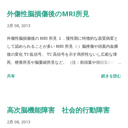
病態を呈する症例はＦ 04 に分類され、対象となる。 ・原因疾
外傷性脳損傷後のMRI所見
患が外傷性脳損傷、脳血管障害、低酸素脳症、脳炎、脳腫瘍な
どであり、 健忘が主体でない病態を呈する症例はＦ 06 に分類
2月 08, 2013
され、対象となる。注意障 害、遂行機能障害だけの症例はＦ
06 に分類される。 ・心的外傷後ストレス障害（ＰＴＳＤ）は
外傷性脳損傷後の MRI 所見 １．慢性期に特徴的な器質病変と
Ｆ 43 に該当し、除外する。 ・外傷性全生活史健忘に代表され
して認められることが多い MRI 所見 ⅰ）脳挫傷や頭蓋内血腫
る機能性健忘はＦ 40 に該当し、除外する。 ICD10 国際疾病分
後の変化 T1 低信号、 T2 高信号を示す局所性ないし広範な壊
類第 10 版（ 1992 ） 高次脳機能障害診断基準の対象となるもの
死、梗塞所見や脳萎縮所見など。 （注：前頭葉や側頭葉の先端
F04 器質性健忘症候群，アルコールその他の精神作用物質によ
部や底部にみられることが多い。） ⅱ）びまん性（広範性）脳
共有
続きを読む
らないもの F06 脳の損傷及び機能不全並びに身体疾患によるそ
損傷（びまん性軸索損傷を含む）後の所見 脳室拡大や広範な脳
の他の精神障害 F07 脳の疾患，損傷及び機能不全による人格及
萎縮、脳梁の萎縮、脳幹損傷や脳幹部萎縮所見など。 （注）深
び行動の障害 高次脳機能障害診断基準から除外されるもの F40
部白質や脳梁、基底核、上位脳幹背側の損傷や滑り挫傷（
恐怖症性不安障害 F43 重度ストレスへの反応及び適応障害
glidingcontusion ）がびまん性（広範性）軸索損傷の特徴的所
高次脳機能障害 社会的行動障害
見とされるが、急性期にこれらの部位に出血性病変があった場
合には慢性期に T1 低信号、 T2 高信号として残ることがある。
2月 08, 2013
ただし急性期には浮腫性病変（ T1 等信号、 T2 高信号）のみの