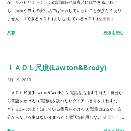
悪臭など ) I9 ：全身的影響あり ( 発熱など ) ５）
http://www.jsts.gr.jp/guideline/006.pdf より。
が、リハビリテ－ションの訓練時や診察時にはできるけれど
Granulationtissue （肉芽組...
も、病棟や自宅の実生活では実行していないことが少なくあり
ません。 ｢できるＡＤＬ｣よりも｢しているＡＤＬ｣を重視すべき
ことは患者の生活を重視するリハ医学としては大切なことで
共有
続きを読む
す。 ｢できるＡＤＬ｣と｢しているＡＤＬ｣、両者の差をみきわ
め、その原因を明らかにすることがリハ・プログラム作製上極
めてなことです。 ｢できるＡＤＬ｣と｢しているＡＤＬ｣の差を
生む条件は以下のようなことが挙げられます。 ○模擬的な訓練
ＩＡＤＬ尺度(Lawton&Brody)
場面では行えるが、実際の生活の場である病棟や自宅・社会で
は行えない。 ○訓練だけで疲れはててしまって、病棟や自宅・
2月 19, 2013
社会では行えない。 ○患者の日常生活における意欲が低い。で
きても、やろうとしない。 ○患者・家族の理解不足により、で
ＩＡＤＬ尺度(Lawton&Brody) Ａ 電話を活用する能力 1.自分か
きることを、過介護で、できなくしてしまう可能性がある。家
ら電話をかける（電話帳を調べたりダイアル番号をまわすな
族指導はその意味でも大切。 新しいＡＤＬのやり方を身に付け
ど） 2.2～3のよく知っている番号をかける 3.電話に出るが、自
ることは、健康なときと同じような体の使い方、動かし方では
分からかける事はない 4.まったく電話を使用しない Ｂ 買い物 1.
なく、新しいやり方を身に付けることが必要となる。習熟する
すべての買い物は自分で行う 2.小額の買い物は自分で行える 3.