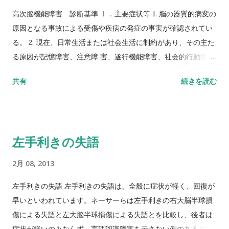
者への確認を行ったり、遅延間隔を置いて再度この課題を行
高次脳機能障害 診断基準 Ⅰ．主要症状等 1. 脳の器質的病変の
い、１回目と２回目の回答が同一であれば正答と見なすことに
原因となる事故による受傷や疾病の発症の事実が確認されてい
よって、患者の反応の妥当性を確認する。 軽度 ：最近の記憶や
る。 2. 現在、日常生活または社会生活に制約があり、その主た
複雑な記憶でも部分的に覚えている。意味的関連のない項目を
る原因が記憶障害、注意障 害、遂行機能障害、社会的行動障害
結びつけるなど難度の高い検査で障害を示す。 中等度 ：古い記
などの認知障害である。 Ⅱ．検査所見 MRI 、 CT 、脳波など
共有
続きを読む
憶や体験的に習ったことなどは保たれている。最近の新しい記
により認知障害の原因と考えられる脳の器質的病変の存在が確
憶、複雑な事柄の記憶などは失われている。 重度 ：前向健忘と
認 されているか、あるいは診断書により脳の器質的病変が存在
逆向健忘を含む全健忘、ほとんどすべての記憶の障害である。
したと確認できる。 Ⅲ．除外項目 1. 脳の器質的病変に基づく認
その他、作話や失見当識が見られる。作話は、実際に体験しな
知障害のうち、身体障害として認定可能である症状を有 するが
左手利きの失語
かったことが誤って追想される現象である。その内容も変動す
上記主要症状（ I-2 ）を欠く者は除外する。 2. 診断にあたり、
るが多い。よく用いられる当惑作話とは、その時その時の会話
受傷または発症以前から有する症状と検査所見は除外する。 3.
2月 08, 2013
の中で一時的な記憶の欠損やそれへの当惑を埋めるような形で
先天性疾患、周産期における脳損傷、発達障害、進行性疾患を
出現する作話で、多くは外的な刺激により出現し、その内容は
原因とする者は除外 する。 Ⅳ．診断 1. Ⅰ〜Ⅲをすべて満たし
左手利きの失語 左手利きの失語は、全般に症状が軽く、回復が
過去の実際の記憶断片やそれを修飾したり何らかの形で利用し
た場合に高次脳機能障害と診断する。 2. 高次脳機能障害の診断
早いといわれています。ネーサーらは左手利きの右大脳半球損
ているようなものを指している。検者の質問によって誘発さ
は脳の器質的病変の原因となった外傷や疾病の急性期症状を 脱
傷による失語と左大脳半球損傷による失語とを比較し、後者は
れ、捏造された出来事をその内容とする。
した後において行う。 3. 神経心理学的検査の所見を参考にする
症状が軽いのみならず、言語認識障害を示さない例のあること