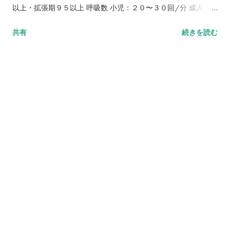
以上・拡張期９５以上 呼吸数 小児：２０〜３０回/分 成人：１
２〜２０回/分 老人：１５〜２２回/分 ...
共有
続きを読む