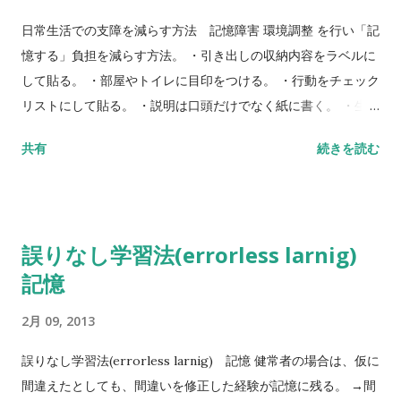
日常生活での支障を減らす方法 記憶障害 環境調整 を行い「記
憶する」負担を減らす方法。 ・引き出しの収納内容をラベルに
して貼る。 ・部屋やトイレに目印をつける。 ・行動をチェック
リストにして貼る。 ・説明は口頭だけでなく紙に書く。 ・生活
パターンや日課を決める。 ・予定の変更は最小限にする。 ・何
共有
続きを読む
についての話なのか、最初に伝えてから話しかける。
誤りなし学習法(errorless larnig)
記憶
2月 09, 2013
誤りなし学習法(errorless larnig) 記憶 健常者の場合は、仮に
間違えたとしても、間違いを修正した経験が記憶に残る。 →間