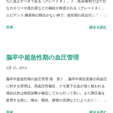
ちに是正すべきである（グレード B ）。 2 ．低栄養例では十分
なカロリーや蛋白質などの補給が推奨される（グレード B ）。
エビデンス 糖尿病の既往がない例で、急性期の高血糖は予後不
良の要素となる。（Ⅱ a ）。 ラクナ梗塞以外の脳梗塞では高血
共有
続きを読む
糖は臨床症候を悪くする（Ⅱ a ）。 入院時に低栄養があり、嚥
下障害がない例では、経腸補助食で通常の食事よりも多くカロ
リーや蛋白質を摂取したほう が予後が良い傾向にある（Ⅰ b
）。 入院時の高血糖は、血栓溶解療法施行を含む虚血性脳卒中
脳卒中超急性期の血圧管理
患者の予後不良因子である（Ⅱ a ）。 入院時の低栄養は、肺炎
などの合併症を有意に増加させ、また入院 1 週間後の低栄養も
2月 21, 2013
独立した予後不良因子であった（Ⅱ b ）。
http://www.jsts.gr.jp/guideline/009.pdf より。
脳卒中超急性期の血圧管理 推 奨 1 ． 脳卒中発症直後の高血圧
に対する管理は、高血圧性脳症、クモ膜下出血が強く疑われる
場合以外は病型診断が確定してから行って良い。また降圧薬を
使用する前に、痛み、嘔気、膀胱の充満などにより血圧が上昇
しているのではないかを検討すべきである。一方、著しい低血
共有
続きを読む