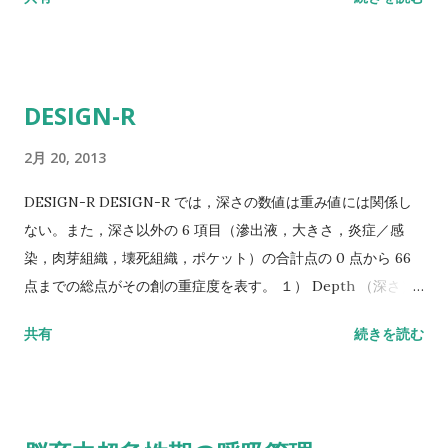
圧（ショック）は輸液、昇圧薬などで速やかに是正すべきであ
る（グレード C1 ）。 2 ． 脳梗塞急性期では、収縮期血圧＞
220mmHg または拡張期血圧＞ 120mmHg の高血圧が持続する
場合や、大動脈解離・急性心筋梗塞・心不全・腎不全などを合
DESIGN-R
併している場合に限り、慎重な降圧療法が推奨される（グレー
ド C1 ）。 3 ． 血栓溶解療法を予定する患者では、収縮期血圧
2月 20, 2013
＞ 185mmHg または拡張期血圧＞ 110mmHg 以上の場合に、静
脈投与による降圧療法が推奨される（グレード B ）。
DESIGN-R DESIGN-R では，深さの数値は重み値には関係し
http://www.jsts.gr.jp/guideline/007_008.pdf yより
ない。また，深さ以外の 6 項目（滲出液，大きさ，炎症／感
染，肉芽組織，壊死組織，ポケット）の合計点の 0 点から 66
点までの総点がその創の重症度を表す。 １） Depth （深さ）
創内の一番深い部分で評価，また，改善に伴い創底が浅くなっ
共有
続きを読む
た場合はこれに相応する深さとして評価し， DU を加えた 7 段
階に区分する。なお， U は判定不能（ unstageable ）の頭文
字。 d0 ：皮膚損傷・発赤なし d1 ：持続する発赤 d2 ：真皮ま
での損傷 D3 ：皮下組織までの損傷 D4 ：皮下組織を越える損