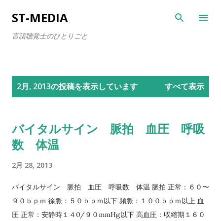
スキップしてメイン コンテンツに移動
ST-MEDIA
言語聴覚士のひとりごと
投
2月, 2013の投稿を表示しています
すべて表示
稿
バイタルサイン 脈拍 血圧 呼吸
数 体温
2月 28, 2013
バイタルサイン 脈拍 血圧 呼吸数 体温 脈拍 正常：６０〜
９０ｂｐｍ 徐脈：５０ｂｐｍ以下 頻脈：１００ｂｐｍ以上 血
圧 正常：安静時１４0/９０mmHg以下 高血圧：収縮期１６０