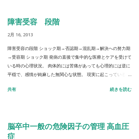
http://www.k-salad.com/sick/feature_c/014_1.shtml より
参照。
障害受容 段階
2月 16, 2013
障害受容の段階 ショック期→否認期→混乱期→解決への努力期
→受容期 ショック期 発病の直後で集中的な医療とケアを受けて
いる時の心理状況。 肉体的には苦痛があっても心理的には逆に
平穏で、感情が鈍麻した無関心な状態。 現実に起こっているこ
とが自分ではないような状態。 否認期 身体的状態が安定して、
共有
続きを読む
そう簡単には治らないらしいことが本人にも少しずつわかり、
心理的な防衛反応としての病気の否認が生じる時期。 混乱期 現
実が圧倒的すぎて、病気が完治しないことを否定しきれない時
期。 解決への努力期 前向きな努力が主になる時期。 外向的な
脳卒中一般の危険因子の管理 高血圧
攻撃では、結局問題は解決しないことに気づく時期。 受容期 最
症
後に価値の転換を完成し、患者さんは社会や家庭のなかで、何