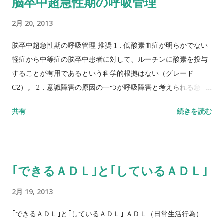
脳卒中超急性期の呼吸管理
傷 D5 ：関節腔，体腔に至る損傷 DU ：深さ判定が不能の場合
２） Exudate （滲出液） e0 ：なし e1 ：少量 : 毎日のドレッシ
2月 20, 2013
ング交換を要しない e3 ：中等量 :1 日 1 回のドレッシング交換
を要する E6 ：多量 :1 日 2 回以上のドレッシング交換を要する
脳卒中超急性期の呼吸管理 推奨 1．低酸素血症が明らかでない
３） Size （大きさ） 皮膚損傷範囲の，長径と短径（長径と直
軽症から中等症の脳卒中患者に対して、ルーチンに酸素を投与
交する最大径）を測定し（ cm ），おのおのを掛け合わせた数
することが有用であるという科学的根拠はない（グレード
値から 7 段階に分類した。なお，大きさの目安として，円形の
C2）。 2．意識障害の原因の一つが呼吸障害と考えられる急性
創をイメージし， s3 は直径２ cm 未満， s6 は４ cm ， s8 は
期脳卒中患者に対しては、気道確保や人工呼吸管理を行うこと
共有
続きを読む
６ cm ， s9 は８ cm ， s12 は 10cm 以内， S15 は 10cm 以上
が望ましい（グレードC1） 発症後24時間以内の脳卒中患者に
と考えると理解しやすい。 s0 ：皮膚損傷なし s3 ： 4 未満 s6
100％酸素 3 L/分を入院後24時間投与しても、1 年間の生存率
： 4 以上 16 未満 s8 ： 16 以上 36 未満 s9 ： 36 以上 64 未満
は対照と差がなかった。また機能障害スコアなどの改善度にも
s12 ： 64 以上 100 未満 S15 ： 100 以上 ４）
差がなかった。しかし、有意ではないが、重症の脳卒中では酸
｢できるＡＤＬ｣と｢しているＡＤＬ｣
Inflammation/Infection （炎症／感染） 創周辺の炎症あるい
素投与群のほうが生存率がやや良かった。重症の脳卒中患者に
は創自体の感染につき， 4 段階に分類した。 i0 ：局所の炎症
対する酸素投与について結論を出すには、さらに研究が必要で
2月 19, 2013
徴候なし i1 ：局所の炎症徴候あり ( 創周囲の発赤，腫脹，熱
ある（Ⅱa）。脳卒中により脳ヘルニアを起こすような例では、
感，疼痛 ) I3 ：局所の明らかな感染徴候あり ( 炎症徴候，膿，
人工呼吸器を装着しても予後は不良である（Ⅳ）。
｢できるＡＤＬ｣と｢しているＡＤＬ｣ ＡＤＬ（日常生活行為）