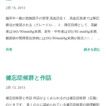
らかの新しい役割や仕事を得て、生活に生きがいを感じるよう
2月 15, 2013
になる時期。 ※段階を進んだり戻ったりしながら、経験すると
されています。
脳卒中一般の危険因子の管理 高血圧症 1． 高血圧患者では降圧
療法が推奨される（グレードA）。 2． 降圧目標として、高齢
者は140/90mmHg未満、若年・中年者は130/85 mmHg未満、
糖尿病や腎障害合併例には130/80mmHg未満が推奨される（グ
レードA）。 3． 降圧薬の選択としては、Ca拮抗薬、利尿薬、
共有
続きを読む
アンジオテンシン変換酵素（ACE） 阻害薬、アンジオテンシン
Ⅱ受容体拮抗薬（ARB）などが推奨される（グレード A）。特
に、糖尿病、慢性腎臓病、および発作性心房細動や心不全合併
症例、左 室肥大や左房拡大が明らかな症例などでは、ACE阻害
健忘症候群と作話
薬、ARBが推奨される（グ レードB）。
http://www.jsts.gr.jp/guideline/021_024.pdf より
2月 13, 2013
健忘症候群と作話 作話がよくみられるのは健忘症候群（広義）
のときです。 多くの人に認められている健忘症候群の病理解剖