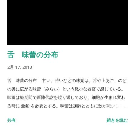
舌 味蕾の分布
2月 17, 2013
舌 味蕾の分布 甘い、苦いなどの味覚は、舌や上あご、のど
の奥に広がる味蕾（みらい）という微小な器官で感じている。
味蕾は短期間で新陳代謝を繰り返しており、細胞が生まれ変わ
る時に 亜鉛 を必要とする。味蕾は加齢とともに数が減少してく
るため、高齢になると味覚が衰えてくる。しかし、最近は10代
共有
続きを読む
や20代の人にも味覚障害が増えており、その原因のトップは亜
鉛不足だといわれている。 味蕾の分布は以下のとおり