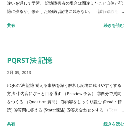
違いを通して学習。 記憶障害者の場合は間違えたこと自体が記
憶に残るが、修正した経験は記憶に残らない。 →試行錯誤を避
ける。 間違えない経験を繰り返すことで学習することが大事。
共有
続きを読む
PQRST法 記憶
2月 09, 2013
PQRST法 記憶 覚える事柄を深く解釈し記憶に残りやすくする
方法 ①内容にざっと目を通す （Preview:予習） ②自分で質問
をつくる （Question:質問） ③内容をじっくり読む (Read：精
読) ④質問に答える (State:陳述) ⑤答え合わせをする （Test:テ
スト） 例 ：長野鉄道と信濃鉄道が、長野駅を結節点に相互乗り
共有
続きを読む
入れする計画について、県が段階的な実現を検討していること