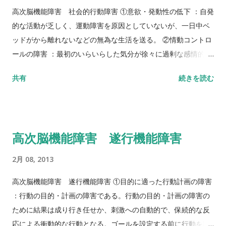
こともある。そのような場合には慢性期には異常を認めないか
高次脳機能障害 社会的行動障害 ①意欲・発動性の低下 ：自発
あるいは同部の萎縮のみが残存することもある。 ⅲ）その他 一
的な活動が乏しく、運動障害を原因としていないが、一日中ベ
例ないし両側の硬膜下水腫や外水頭症の所見が見られることも
ッドがから離れないなどの無為な生活を送る。 ②情動コントロ
ある。 ２．高次脳機能障害と関連があるとされる MRI 所見
ールの障害 ：最初のいらいらした気分が徐々に過剰な感情的反
ⅰ）深部白質損傷所見 ⅱ）脳室拡大とくに側脳室下角の拡大や
応や攻撃的行動にエスカレートし、一度始まると患者はこの行
共有
続きを読む
第３脳室の拡大 ⅲ）脳梁の萎縮 ⅳ）脳弓の萎縮など 注： MRI
動をコントロールすることができない。自己の障害を認めず訓
で異常が認められなくても高次脳機能障害を呈することがあ
練を頑固に拒否する。突然興奮して大声で怒鳴散らす。看護者
る。 （付）①脳室拡大や海馬萎縮と IQ との関連が報告されて
に対して暴力や性的行為などの反社会的行為が見られる。 ③対
いる。 ・深部白質損傷や脳室拡大所見と動作性 IQ （ PIQ ）低
人関係の障害 ：社会的スキルは認知能力と言語能力の下位機能
高次脳機能障害 遂行機能障害
下 ・左側脳室下角の容積増大と言語性 IQ （ VIQ ）低下 ・右
と考えることができる。高次脳機能障害者における社会的スキ
側脳室下角の容積増大と PIQ 低下 ・左海馬の容積減少と PIQ
ルの低下には急な話題転換、過度に親密で脱抑制的な発言およ
2月 08, 2013
低下 ②急性期に認められる脳幹や脳梁損傷など、びまん性（広
び接近行動、相手の発言の復唱、文字面に従った思考、皮肉・
範性）軸索損傷に特徴的な所見は、高次脳機能障害が後遺する
諷刺・抽象的な指示対象の認知が困難、さまざまな話題を生み
高次脳機能障害 遂行機能障害 ①目的に適った行動計画の障害
ことを推測させる ③小児の高次脳機能障害と関連があるとされ
出すことの困難などが含まれる。面接により社会的交流の頻
：行動の目的・計画の障害である。行動の目的・計画の障害の
る MRI 所見 ・深部白質や脳幹損傷所見 ・前頭葉損傷所見 ・小
度、質、成果について評価する。 ④依存的行動 ：脳損傷後に人
ために結果は成り行き任せか、刺激への自動的で、保続的な反
脳の萎縮所見
格機能が低下し、退行を示す。この場合には発動性の低下を同
応による衝動的な行動となる。ゴールを設定する前に行動を開