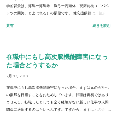
学的背景は、海馬ー海馬釆－脳弓ー乳頭体－視床前核（「パペ
ッツの回路」とよばれる）の損傷です。 健忘症候群は、健忘、
記銘力障害、失見当識および作話の四大症状から構成されま
共有
続きを読む
す。 健忘症候群の基本症状が健忘ないし記銘力障害であるとす
る考えと、自己の生活史の時問的失見当ないし特有の人格障害
であるとする見解とがあります。 それと絡み合って、作話を健
忘（過去の記憶欠損）を穴埋めするための二次的現象とする立
在職中にもし高次脳機能障害になっ
場と、健忘の単なる派生的結果ではなく、それ自体独自の精神
た場合どうするか
症状とみる立場とがあります。 そして以上の二つのそれぞれに
並行する見解から、今問題にしている症候群を二つに分解して
2月 13, 2013
理解しようとする立場が生まれます。 すなわち、健忘を主とす
る健忘症候群（狭義）と、時間的見当識や作話を強く示すコル
在職中にもし高次脳機能障害になった場合、まずは元の会社へ
サコフ症候群とです。
の復帰を目指すことをお勧めしています。転職は容易ではあり
ませんし、転職したとしても全く経験がない新しい仕事や人間
関係に適応するのはたいへんです。ですから、まずは元の会社
に戻ることを目指します。そ...