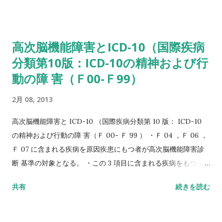
が、15日分かった。第一段階は、長野鉄道が長野駅から中野駅
まで10キロの片乗り入れで、2013年度中の運行開始を想定して
いる。検討案は30日に沿線市町、両鉄道事業者らと設置する検
高次脳機能障害とICD-10（国際疾病
討会議で示す方針。 ①記事の内容をざっと読む ②自分で質問を
分類第10版：ICD-10の精神および行
作る Q1.何という鉄道会社の話ですか（2つ）。 Q2.どんな計画
動の障 害（Ｆ00-Ｆ99）
がされていますか。 Q3.第一段階で長野鉄道が片乗り入れする
のは何駅～何駅の 何キロですか。 Q4.運行開始は何年度です
2月 08, 2013
か。 Q5.検討案は何日に示されますか。 ③記事の内容をじっく
りと読む ④質問に答える A1.長野鉄道、信濃鉄道。 A2.長野駅を
高次脳機能障害と ICD-10 （国際疾病分類第 10 版： ICD-10
結節点に相互乗り入れをする計画。 A3.長野駅～中野駅。10キ
の精神および行動の障 害（Ｆ 00- Ｆ 99 ） ・Ｆ 04 ，Ｆ 06 ，
ロ。 A4.2013年度中。 A5.30日。 ⑤答え合わせをする。
Ｆ 07 に含まれる疾病を原因疾患にもつ者が高次脳機能障害診
断 基準の対象となる。 ・この 3 項目に含まれる疾病をもつ者
すべてが支援対象となるわけではないが、 他の項目に含まれる
共有
続きを読む
疾病は除外される。例：アルツハイマー病（Ｆ 00 ）、パー キ
ンソン病（Ｆ 02 ） ・原因疾患が外傷性脳損傷、脳血管障害、
低酸素脳症、脳炎、脳腫瘍などであり、 記憶障害が主体となる