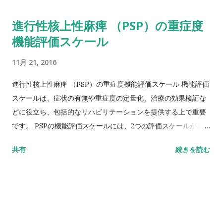
当識は人に対してのみ保たれている．判断や問題解決は不可
進行性核上性麻痺 （PSP）の重症度
能．身の回りのことにもかなりの介助が必要で，ひとりにして
機能評価スケール
おけない． ２．思考の障害（痴呆または薬物の中毒による）
０ なし １ 生々しい夢をみる． ２ たちの良い幻覚．幻
11月 21, 2016
覚であることはわかっている． ３ 時々あるいはしばしば幻
覚・妄想があるが病識がない．日常生活に支障をきたす ことあ
進行性核上性麻痺 （PSP）の重症度機能評価スケール 機能評価
り． ４ 持続的に幻覚・妄想あるいは病勢盛んな精神病があ
スケールは、症状の有無や重症度の定量化、治療の効果検証な
る．自分でケアをできない． ３．抑うつ ０ なし １ と
どに役立ち、包括的なリハビリテーションを提供する上で重要
きに正常以上の悲しみや罪悪感に悩まされる．数日や数周続く
です。 PSPの機能評価スケールには、2つの評価スケールがあ
ことはない． ２ うつが１週間以上続く ３ 不眠，食欲不
ります。 Unified Parkinson’s DiseaseRating
共有
続きを読む
振，体重減少，興味の消失をともなう抑うつ状態． ４ 上記
Scale（UPDRS） 一つは、Unified Parkinson’s
の症状に自殺念慮あるいは自殺企図をともなう． ４．意欲・自
DiseaseRating Scale（UPDRS）が一般的に普及してます。
発性 ０ 正常 １ 通常より受動的．より消極的． ２
この評価スケールは、パーキンソン病をもとにデザインされて
選択的活動（ルーチンでない）を進んでおこなわない．興味の
いるが、運動項目においてPSPにも適応されます。 検査方法や
喪失． ３ 日々の活動（ルーチン）を進んでおこなわない．
評価表はこちら↓ http://www.st-
興味の喪失． ４ 引きこもり，意欲の完全な消失． ＵＰＤＲ