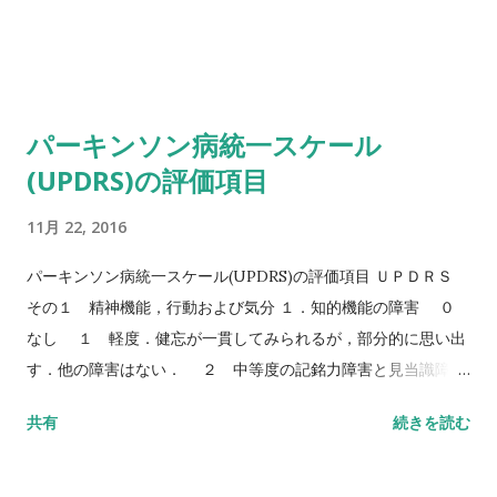
パーキンソン病統一スケール
(UPDRS)の評価項目
11月 22, 2016
パーキンソン病統一スケール(UPDRS)の評価項目 ＵＰＤＲＳ
その１ 精神機能，行動および気分 １．知的機能の障害 ０
なし １ 軽度．健忘が一貫してみられるが，部分的に思い出
す．他の障害はない． ２ 中等度の記銘力障害と見当識障害
あり．複雑な問題への対処に中等度の障害． 家庭
共有
続きを読む
内でも軽度ながら明らかに障害あり，ときに介助を必要とす
る． ３ 重篤な記憶障害と時間と，ときに場所に対する見当
識障害．問題の対処に重篤な 障害． ４ 重篤な記憶障害と見