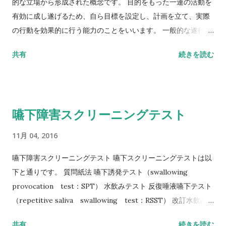
的な立場から形成された概念です。 目的をもった一連の活動を
有効に成し遂げるため、自ら目標を設定し、計画を立て、実際
の行動を効果的に行う能力のことをいいます。 一般的な遂行機
能の特徴は、目標指向性、新規の問題の解決、ルーチンである
共有
続きを読む
反応の抑制、複数のアプローチ法、複数の課題が同時に存在す
ること（同時処理）、状況に応じた柔軟な解決、規則の推論、
概念化や概念の形成といった機能をいいます。 日常生活と遂行
機能 日常生活では、買い物や料理の手順、銀行などでの手続
嚥下障害スクリーニングテスト
き、対人関係の構築や維持には必要とされる機能で、職場では
遂行機能を多用しています。 遂行機能に問題があると 遂行機能
11月 04, 2016
が保たれていれば自立した生産的な生活ができますが、逆に遂
行機能障害を認めると他の認知機能や身体機能が良好であって
嚥下障害スクリーニングテスト 嚥下スクリーニングテストは以
も自立した生活や社会的に意味のある生活を送ることは困難と
下と通りです。 質問紙法 嚥下誘発テスト（swallowing
なります。 言語、行為、視覚認知、視空間認知、記憶といった
provocation test：SPT） 水飲みテスト 反復唾液嚥下テスト
比較的要素的な領域では、なにをどれだけできるかという指標
（repetitive saliva swallowing test：RSST） 改訂水飲み
で表されるが、遂行機能はどのように物事を行うか、あるいは
テスト（modified water swallowing test：MWST） 反復
共有
続きを読む