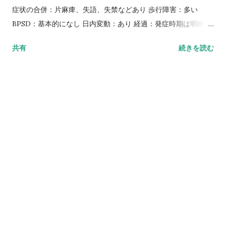
症状の合併：片麻痺、失語、失禁などあり 歩行障害：多い
BPSD：基本的になし 日内変動：あり 経過：発症時期は明瞭
で、1〜2カ月で増悪する アルツハイマー型認知症の場合 主症
共有
続きを読む
状：近時記憶障害、語想起などの障害 意識障害：重症になるま
でなし 見当識障害：あり 巣症状の合併：なし 歩行障害：少な
い BPSD：あり 日内変動：なし 経過：発症時期は不明瞭で、緩
徐に進行する 脳神経外科速報 vol.26 no.2 2016.2.より参照