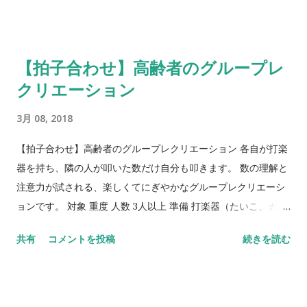
にホワイトボードに書き、発表します。 アドバイス 参加者が作
り始める前に、スタッフは例として有名な俳句をホワイトボー
ドに書くなどして作り方を説明しても良いでしょう。 応用 全員
【拍子合わせ】高齢者のグループレ
の作品と作者の名前を控えておき、次回にコピーを参加者に配
クリエーション
ると記念になります。 季語ではない言葉（例：お腹が減る）も
用意しておくと、おもしろい作品ができます。 てにをはゲーム
3月 08, 2018
助詞の練習です。名詞句の前後に適当な言葉をつなげて文を作
ります。 準備 ホワイトボード 方法 スタッフはホワイトボード
【拍子合わせ】高齢者のグループレクリエーション 各自が打楽
に、名詞句（名詞＋助詞）を一つ書きます。 はじめに参加者
器を持ち、隣の人が叩いた数だけ自分も叩きます。 数の理解と
は、その前後に適当な言葉をつなげて短い文を作り、口頭で発
注意力が試される、楽しくてにぎやかなグループレクリエーシ
表します。例えば「みかんを」であれば、「みかんを食べる」
ョンです。 対象 重度 人数 3人以上 準備 打楽器（たいこ、カス
と言うように文を作ります。 参加者は、順に別の文を作って発
タネット、タンバリン、鈴など） 方法 参加者は輪になって座り
共有
コメントを投稿
続きを読む
表します。例えば「八百屋でみかんを買った」「みかんをむい
ます。スタッフもその中に加わります。 参加者に打楽器を配り
た...
ます。スタッフも楽器を持ちます。 はじめにスタッフが、好き
な数を叩きます。 スタッフの叩いた数と同じだけ、スタッフの
隣から順に楽器を叩きます。 アドバイス 楽器がなければ、代わ