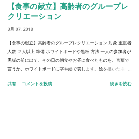
【食事の献立】高齢者のグループレ
りに音の出るものであれば何でもかまいません。 簡単にできる
クリエーション
ようであれば、叩くリズムを不規則にすると難しくなります。
はじめに楽器を叩く役割を参加者が行い、交代します。 応用 ス
3月 07, 2018
タッフのたたいた数より、順にひとりずつ多く叩きます。 スタ
ッフが何回か楽器を叩きます。隣の人はスタッフと同じ数だけ
【食事の献立】高齢者のグループレクリエーション 対象 重度者
自分の楽器を叩いたあと、自分の好きな数だけ楽器を叩きま
人数 ２人以上 準備 ホワイトボードや黒板 方法 一人の参加者が
す。以下同様にそれを続けます。
黒板の前に出て、その日の朝食やお昼に食べたものを、言葉で
言うか、ホワイトボードに字や絵で表します。絵を描いた場合
には、それが何であるかを他の人が当てるようにします。 これ
共有
コメントを投稿
続きを読む
を順に参加者全員が行います。 応用 入院者や給食が出るデイケ
アセンター等の通所者に行う場合には、全員同じ食事を摂って
いるので、次のように行っても良いでしょう。 メニューを言っ
てもらい、スタッフがその名前をホワイトボードに書きます。
参加者に出てきてもらい、その下に絵を描いてもらいます。絵
を書くのが困難な人のグループの場合には、スタッフが絵を描
き、移してもらっても良いでしょう。