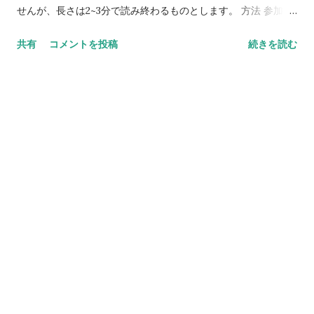
せんが、長さは2~3分で読み終わるものとします。 方法 参加者
の中から司会を決めます。 参加者の一人が記事を朗読します。
共有
コメントを投稿
続きを読む
その後、意見や感想を互いに述べ合います。司会者は多くの人
が発言するように配慮します。 参加者全員について、順次同様
に行います。 アドバイス 記録係りを決め、ノートにその日紹介
された記事の内容について簡単に記述するようにすると、内容
をまとめる練習にもなります。 音読が苦手な参加者には、記事
を書き写し、漢字には仮名をふり、音読の練習をしてきてもら
います。 このゲームに関わるスタッフの役割は、司会者を補佐
することですが、スタッフが司会をしても良いでしょう。 俳
句・川柳づくり 季節感を読み込んだ俳句や川柳を作り、発表し
あってみませんか？ かなりの軽度の方向けの課題です。 準備
紙、筆記用具、季節感のある写真、季語、ホワイトボード 方法
スタッフはホワイトボードに季語をいくつか書き出します。 参
加者は、季語を読み込んで俳句を1つずつ作り、紙に書きます。
写真などからヒントを得ても良いです。 出来上がった作品を順