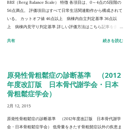
BBS（Berg Balance Scale） 特徴 各項目は、0～4点の5段階の
56点満点。 評価項目はすべて日常生活関連動作から構成されて
いる。 カットオフ値 46点以上 病棟内自立判定基準 36点以
上 病棟内見守り判定基準 詳しい評価方法はこちら記事を参照
して下さい↓ バランス機能評価（Berg Balance Scale/BBS）
共有
続きを読む
TUG（Timed Up to Go）テスト 方法 肘掛つきの椅子から立
ち上がり、3m歩行し、方向転換後3m歩行して戻り、椅子に座
る動作までの一連の流れを測定する。 カットオフ値 13.5秒：転
倒予測 20秒：屋外外出可能 30秒以上：日常生活動作に要介助
原発性骨粗鬆症の診断基準 （2012
詳しい評価方法はこちら記事を参照して下さい↓ タイムアップ
年度改訂版 日本骨代謝学会・日本
アンドゴーテスト TUG:Timed Up & Go Test 10m歩行テスト
骨粗鬆症学会）
方法 助走路（各3m）を含めた約16m（直線歩行路）を歩行し、
定常歩行とみなせる10mの所要時間をストップウォッチにて計
2月 12, 2015
測する。 カットオフ 24.6秒：屋内歩行 11.6秒：屋外歩行 詳し
い評価方法はこちら記事を参照して下さい↓ 10メートル歩行テ
原発性骨粗鬆症の診断基準 （2012年度改訂版 日本骨代謝学
スト(10MWT)
会・日本骨粗鬆症学会） 低骨量をきたす骨粗髭症以外の疾患ま