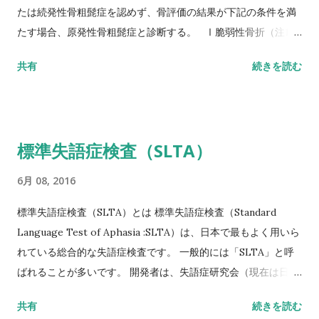
たは続発性骨粗髭症を認めず、骨評価の結果が下記の条件を満
たす場合、原発性骨粗髭症と診断する。 Ⅰ脆弱性骨折（注1）
あり 椎体骨折（注2）または大腿骨近位部骨折あり そのほか
共有
続きを読む
の脆弱性骨折（注3）があり、骨密度（注4）がYAMの80％未満
Ⅱ脆弱性骨折なし 骨密度（注4）がYAMの70％または－2。
5SD以下 YAM若年成人平均値（腰椎では20～44歳、大腿骨近
位部では20～29歳） 注1 軽微な外力によって発生した非外傷
標準失語症検査（SLTA）
性骨折、軽微な外力とは、立った姿勢からの転倒か、それ以下
の外力をさす。 注2 形態椎体骨折のうち、2／3は無症候性であ
6月 08, 2016
ることに留意するとともに、鑑別診断の観点からも脊椎X線像
を確認することが望ましい。 注3 そのほかの脆弱性骨折：軽微
標準失語症検査（SLTA）とは 標準失語症検査（Standard
な外力によって発生した非外傷性骨折で、骨折部位は肋骨、骨
Language Test of Aphasia :SLTA）は、日本で最もよく用いら
盤（恥骨、坐骨、仙骨を含む）上腕骨近位部、焼骨遠位端、下
れている総合的な失語症検査です。 一般的には「SLTA」と呼
腿骨。 注4 骨密度は原則として腰椎または大腿骨近位部骨密度
ばれることが多いです。 開発者は、失語症研究会（現在は日本
とする。 また、複数部位で測定した場合にはより低い％または
高次脳機能障害学会）です。 基礎的な研究は1965年に開始さ
共有
続きを読む
SD値を採用することとする。 腰椎においてはL1～L4またはL2
れ、最終試案は失語症者200人・非失語症者150人のデータをも