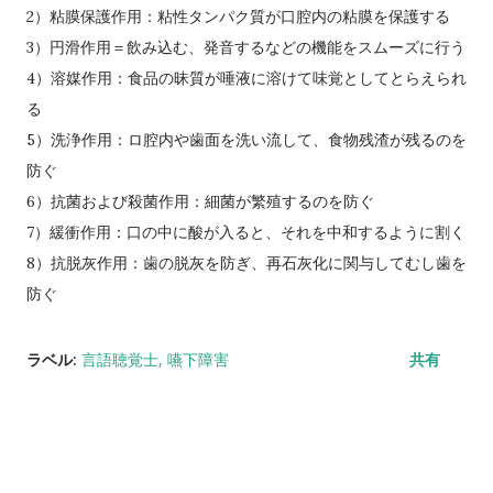
2）粘膜保護作用：粘性タンパク質が口腔内の粘膜を保護する
3）円滑作用＝飲み込む、発音するなどの機能をスムーズに行う
4）溶媒作用：食品の昧質が唾液に溶けて味覚としてとらえられ
る
5）洗浄作用：ロ腔内や歯面を洗い流して、食物残渣が残るのを
防ぐ
6）抗菌および殺菌作用：細菌が繁殖するのを防ぐ
7）緩衝作用：口の中に酸が入ると、それを中和するように割く
8）抗脱灰作用：歯の脱灰を防ぎ、再石灰化に関与してむし歯を
防ぐ
ラベル:
言語聴覚士
嚥下障害
共有