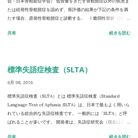
会・日本骨粗鬆症学会） 低骨量をきたす骨粗髭症以外の疾患ま
たは続発性骨粗髭症を認めず、骨評価の結果が下記の条件を満
たす場合、原発性骨粗髭症と診断する。 Ⅰ脆弱性骨折（注1）
あり 椎体骨折（注2）または大腿骨近位部骨折あり そのほか
共有
続きを読む
の脆弱性骨折（注3）があり、骨密度（注4）がYAMの80％未満
Ⅱ脆弱性骨折なし 骨密度（注4）がYAMの70％または－2。
5SD以下 YAM若年成人平均値（腰椎では20～44歳、大腿骨近
位部では20～29歳） 注1 軽微な外力によって発生した非外傷
標準失語症検査（SLTA）
性骨折、軽微な外力とは、立った姿勢からの転倒か、それ以下
の外力をさす。 注2 形態椎体骨折のうち、2／3は無症候性であ
6月 08, 2016
ることに留意するとともに、鑑別診断の観点からも脊椎X線像
を確認することが望ましい。 注3 そのほかの脆弱性骨折：軽微
標準失語症検査（SLTA）とは 標準失語症検査（Standard
な外力によって発生した非外傷性骨折で、骨折部位は肋骨、骨
Language Test of Aphasia :SLTA）は、日本で最もよく用いら
盤（恥骨、坐骨、仙骨を含む）上腕骨近位部、焼骨遠位端、下
れている総合的な失語症検査です。 一般的には「SLTA」と呼
腿骨。 注4 骨密度は原則として腰椎または大腿骨近位部骨密度
ばれることが多いです。 開発者は、失語症研究会（現在は日本
とする。 また、複数部位で測定した場合にはより低い％または
高次脳機能障害学会）です。 基礎的な研究は1965年に開始さ
共有
続きを読む