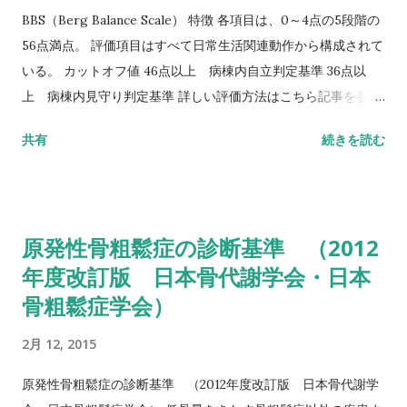
BBS（Berg Balance Scale） 特徴 各項目は、0～4点の5段階の
56点満点。 評価項目はすべて日常生活関連動作から構成されて
いる。 カットオフ値 46点以上 病棟内自立判定基準 36点以
上 病棟内見守り判定基準 詳しい評価方法はこちら記事を参照
して下さい↓ バランス機能評価（Berg Balance Scale/BBS）
共有
続きを読む
TUG（Timed Up to Go）テスト 方法 肘掛つきの椅子から立
ち上がり、3m歩行し、方向転換後3m歩行して戻り、椅子に座
る動作までの一連の流れを測定する。 カットオフ値 13.5秒：転
倒予測 20秒：屋外外出可能 30秒以上：日常生活動作に要介助
原発性骨粗鬆症の診断基準 （2012
詳しい評価方法はこちら記事を参照して下さい↓ タイムアップ
年度改訂版 日本骨代謝学会・日本
アンドゴーテスト TUG:Timed Up & Go Test 10m歩行テスト
骨粗鬆症学会）
方法 助走路（各3m）を含めた約16m（直線歩行路）を歩行し、
定常歩行とみなせる10mの所要時間をストップウォッチにて計
2月 12, 2015
測する。 カットオフ 24.6秒：屋内歩行 11.6秒：屋外歩行 詳し
い評価方法はこちら記事を参照して下さい↓ 10メートル歩行テ
原発性骨粗鬆症の診断基準 （2012年度改訂版 日本骨代謝学
スト(10MWT)