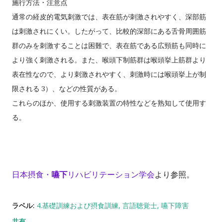
施行方法・注意点
通常の経皮的電気刺激では、表在筋が刺激されやすく、深部筋
は刺激されにくい。したがって、比較的深部にある
舌骨周囲筋
群のみを刺激することは困難で、表在筋である広頸筋も同時に
より強く刺激される。また、喉頭下制筋群
は喉頭挙上筋群より
表在性なので、より刺激されやすく、刺激時には喉頭挙上が制
3
限される
）
、などの性質がある。
これらのほか、使用する刺激装置の特性などを熟知して使用す
る。
日本摂食・
嚥下
リハビリテーション学会
より参照。
ラベル:
4.基礎訓練および摂食訓練
言語聴覚士
嚥下障害
共有