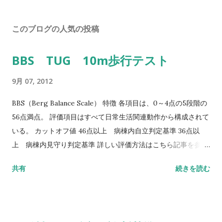
このブログの人気の投稿
BBS TUG 10m歩行テスト
9月 07, 2012
BBS（Berg Balance Scale） 特徴 各項目は、0～4点の5段階の
56点満点。 評価項目はすべて日常生活関連動作から構成されて
いる。 カットオフ値 46点以上 病棟内自立判定基準 36点以
上 病棟内見守り判定基準 詳しい評価方法はこちら記事を参照
して下さい↓ バランス機能評価（Berg Balance Scale/BBS）
共有
続きを読む
TUG（Timed Up to Go）テスト 方法 肘掛つきの椅子から立
ち上がり、3m歩行し、方向転換後3m歩行して戻り、椅子に座
る動作までの一連の流れを測定する。 カットオフ値 13.5秒：転
倒予測 20秒：屋外外出可能 30秒以上：日常生活動作に要介助