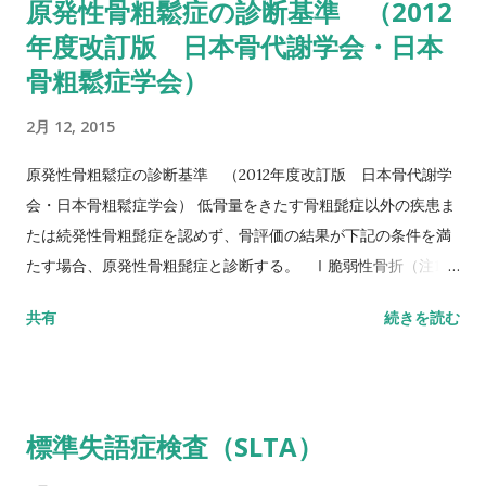
原発性骨粗鬆症の診断基準 （2012
詳しい評価方法はこちら記事を参照して下さい↓ タイムアップ
年度改訂版 日本骨代謝学会・日本
アンドゴーテスト TUG:Timed Up & Go Test 10m歩行テスト
骨粗鬆症学会）
方法 助走路（各3m）を含めた約16m（直線歩行路）を歩行し、
定常歩行とみなせる10mの所要時間をストップウォッチにて計
2月 12, 2015
測する。 カットオフ 24.6秒：屋内歩行 11.6秒：屋外歩行 詳し
い評価方法はこちら記事を参照して下さい↓ 10メートル歩行テ
原発性骨粗鬆症の診断基準 （2012年度改訂版 日本骨代謝学
スト(10MWT)
会・日本骨粗鬆症学会） 低骨量をきたす骨粗髭症以外の疾患ま
たは続発性骨粗髭症を認めず、骨評価の結果が下記の条件を満
たす場合、原発性骨粗髭症と診断する。 Ⅰ脆弱性骨折（注1）
あり 椎体骨折（注2）または大腿骨近位部骨折あり そのほか
共有
続きを読む
の脆弱性骨折（注3）があり、骨密度（注4）がYAMの80％未満
Ⅱ脆弱性骨折なし 骨密度（注4）がYAMの70％または－2。
5SD以下 YAM若年成人平均値（腰椎では20～44歳、大腿骨近
位部では20～29歳） 注1 軽微な外力によって発生した非外傷
標準失語症検査（SLTA）
性骨折、軽微な外力とは、立った姿勢からの転倒か、それ以下
の外力をさす。 注2 形態椎体骨折のうち、2／3は無症候性であ