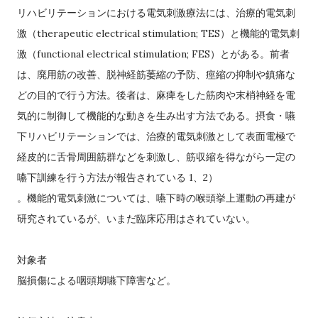
リハビリテーションにおける電気刺激療法には、治療的電気刺
therapeutic electrical stimulation; TES
激（
）と機能
的電気刺
functional electrical stimulation; FES
激（
）とがある。前者
は、廃用筋の改善、脱神経筋萎縮の予防、痙縮の
抑制や鎮痛な
どの目的で行う方法。後者は、麻痺をした筋肉や末梢神経を電
気的に制御して機能的な動きを生み出す
方法である。摂食・嚥
下リハビリテーションでは、治療的電気刺激として表面電極で
経皮的に舌骨周囲筋群などを刺
激し、筋収縮を得ながら一定の
1
2
嚥下訓練を行う方法が報告されている
、
）
。機能的電気刺激については、嚥下時の喉
頭挙上運動の再建が
研究されているが、いまだ臨床応用はされていない。
対象者
脳損傷による咽頭期嚥下障害など。