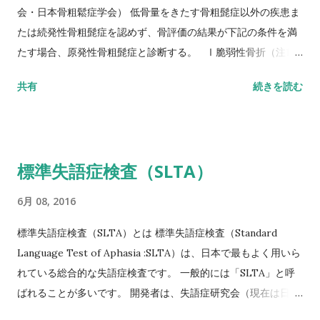
スト(10MWT)
会・日本骨粗鬆症学会） 低骨量をきたす骨粗髭症以外の疾患ま
たは続発性骨粗髭症を認めず、骨評価の結果が下記の条件を満
たす場合、原発性骨粗髭症と診断する。 Ⅰ脆弱性骨折（注1）
あり 椎体骨折（注2）または大腿骨近位部骨折あり そのほか
共有
続きを読む
の脆弱性骨折（注3）があり、骨密度（注4）がYAMの80％未満
Ⅱ脆弱性骨折なし 骨密度（注4）がYAMの70％または－2。
5SD以下 YAM若年成人平均値（腰椎では20～44歳、大腿骨近
位部では20～29歳） 注1 軽微な外力によって発生した非外傷
標準失語症検査（SLTA）
性骨折、軽微な外力とは、立った姿勢からの転倒か、それ以下
の外力をさす。 注2 形態椎体骨折のうち、2／3は無症候性であ
6月 08, 2016
ることに留意するとともに、鑑別診断の観点からも脊椎X線像
を確認することが望ましい。 注3 そのほかの脆弱性骨折：軽微
標準失語症検査（SLTA）とは 標準失語症検査（Standard
な外力によって発生した非外傷性骨折で、骨折部位は肋骨、骨
Language Test of Aphasia :SLTA）は、日本で最もよく用いら
盤（恥骨、坐骨、仙骨を含む）上腕骨近位部、焼骨遠位端、下
れている総合的な失語症検査です。 一般的には「SLTA」と呼
腿骨。 注4 骨密度は原則として腰椎または大腿骨近位部骨密度
ばれることが多いです。 開発者は、失語症研究会（現在は日本
とする。 また、複数部位で測定した場合にはより低い％または
高次脳機能障害学会）です。 基礎的な研究は1965年に開始さ