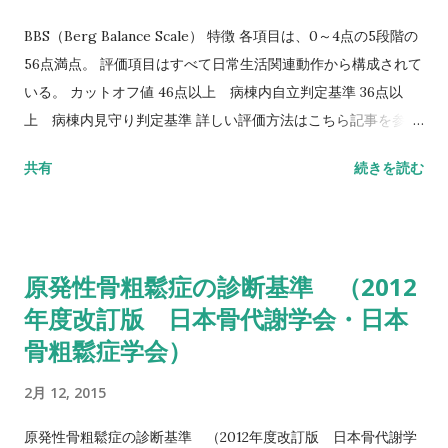
BBS（Berg Balance Scale） 特徴 各項目は、0～4点の5段階の
56点満点。 評価項目はすべて日常生活関連動作から構成されて
いる。 カットオフ値 46点以上 病棟内自立判定基準 36点以
上 病棟内見守り判定基準 詳しい評価方法はこちら記事を参照
して下さい↓ バランス機能評価（Berg Balance Scale/BBS）
共有
続きを読む
TUG（Timed Up to Go）テスト 方法 肘掛つきの椅子から立
ち上がり、3m歩行し、方向転換後3m歩行して戻り、椅子に座
る動作までの一連の流れを測定する。 カットオフ値 13.5秒：転
倒予測 20秒：屋外外出可能 30秒以上：日常生活動作に要介助
原発性骨粗鬆症の診断基準 （2012
詳しい評価方法はこちら記事を参照して下さい↓ タイムアップ
年度改訂版 日本骨代謝学会・日本
アンドゴーテスト TUG:Timed Up & Go Test 10m歩行テスト
骨粗鬆症学会）
方法 助走路（各3m）を含めた約16m（直線歩行路）を歩行し、
定常歩行とみなせる10mの所要時間をストップウォッチにて計
2月 12, 2015
測する。 カットオフ 24.6秒：屋内歩行 11.6秒：屋外歩行 詳し
い評価方法はこちら記事を参照して下さい↓ 10メートル歩行テ
原発性骨粗鬆症の診断基準 （2012年度改訂版 日本骨代謝学