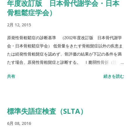
年度改訂版 日本骨代謝学会・日本
アンドゴーテスト TUG:Timed Up & Go Test 10m歩行テスト
骨粗鬆症学会）
方法 助走路（各3m）を含めた約16m（直線歩行路）を歩行し、
定常歩行とみなせる10mの所要時間をストップウォッチにて計
2月 12, 2015
測する。 カットオフ 24.6秒：屋内歩行 11.6秒：屋外歩行 詳し
い評価方法はこちら記事を参照して下さい↓ 10メートル歩行テ
原発性骨粗鬆症の診断基準 （2012年度改訂版 日本骨代謝学
スト(10MWT)
会・日本骨粗鬆症学会） 低骨量をきたす骨粗髭症以外の疾患ま
たは続発性骨粗髭症を認めず、骨評価の結果が下記の条件を満
たす場合、原発性骨粗髭症と診断する。 Ⅰ脆弱性骨折（注1）
あり 椎体骨折（注2）または大腿骨近位部骨折あり そのほか
共有
続きを読む
の脆弱性骨折（注3）があり、骨密度（注4）がYAMの80％未満
Ⅱ脆弱性骨折なし 骨密度（注4）がYAMの70％または－2。
5SD以下 YAM若年成人平均値（腰椎では20～44歳、大腿骨近
位部では20～29歳） 注1 軽微な外力によって発生した非外傷
標準失語症検査（SLTA）
性骨折、軽微な外力とは、立った姿勢からの転倒か、それ以下
の外力をさす。 注2 形態椎体骨折のうち、2／3は無症候性であ
6月 08, 2016
ることに留意するとともに、鑑別診断の観点からも脊椎X線像