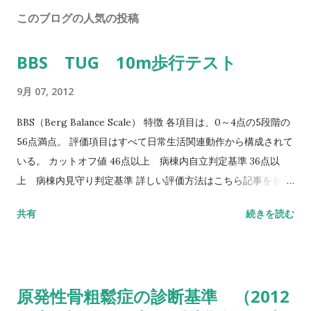
このブログの人気の投稿
BBS TUG 10m歩行テスト
9月 07, 2012
BBS（Berg Balance Scale） 特徴 各項目は、0～4点の5段階の
56点満点。 評価項目はすべて日常生活関連動作から構成されて
いる。 カットオフ値 46点以上 病棟内自立判定基準 36点以
上 病棟内見守り判定基準 詳しい評価方法はこちら記事を参照
して下さい↓ バランス機能評価（Berg Balance Scale/BBS）
共有
続きを読む
TUG（Timed Up to Go）テスト 方法 肘掛つきの椅子から立
ち上がり、3m歩行し、方向転換後3m歩行して戻り、椅子に座
る動作までの一連の流れを測定する。 カットオフ値 13.5秒：転
倒予測 20秒：屋外外出可能 30秒以上：日常生活動作に要介助
原発性骨粗鬆症の診断基準 （2012
詳しい評価方法はこちら記事を参照して下さい↓ タイムアップ