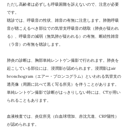
ただし高齢者は必ずしも呼吸困難を訴えないので、注意が必要
です。
聴診では、呼吸音の性状、雑音の有無に注意します。肺胞呼吸
音が聴こえるべき部位での気管支呼吸音の聴取（肺炎が疑われ
る）、呼吸音の減弱（無気肺が疑われる）の有無、断続性雑音
（ラ音）の有無を聴診します。
肺炎の診断は、胸部単純レントゲン撮影で行われます。肺炎を
起こしている部位には、浸潤影が認められます。浸潤影はair
bronchogram（エアー・ブロンコグラム）といわれる気管支の
透亮像（周囲に比べて黒く写る所見）を伴うことがあります。
単純レントゲン撮影で診断がはっきりしない時には、CTが用い
られることもあります。
血液検査では、炎症所見（白血球増加、赤沈亢進、CRP陽性）
が認められます。