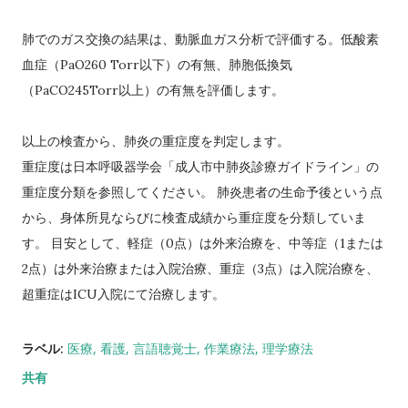
肺でのガス交換の結果は、動脈血ガス分析で評価する。低酸素
血症（PaO260 Torr以下）の有無、肺胞低換気
（PaCO245Torr以上）の有無を評価します。
以上の検査から、肺炎の重症度を判定します。
重症度は日本呼吸器学会「成人市中肺炎診療ガイドライン」の
重症度分類を参照してください。 肺炎患者の生命予後という点
から、身体所見ならびに検査成績から重症度を分類していま
す。 目安として、軽症（0点）は外来治療を、中等症（1または
2点）は外来治療または入院治療、重症（3点）は入院治療を、
超重症はICU入院にて治療します。
ラベル:
医療
看護
言語聴覚士
作業療法
理学療法
共有