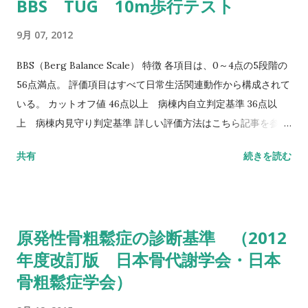
BBS TUG 10m歩行テスト
9月 07, 2012
BBS（Berg Balance Scale） 特徴 各項目は、0～4点の5段階の
56点満点。 評価項目はすべて日常生活関連動作から構成されて
いる。 カットオフ値 46点以上 病棟内自立判定基準 36点以
上 病棟内見守り判定基準 詳しい評価方法はこちら記事を参照
して下さい↓ バランス機能評価（Berg Balance Scale/BBS）
共有
続きを読む
TUG（Timed Up to Go）テスト 方法 肘掛つきの椅子から立
ち上がり、3m歩行し、方向転換後3m歩行して戻り、椅子に座
る動作までの一連の流れを測定する。 カットオフ値 13.5秒：転
倒予測 20秒：屋外外出可能 30秒以上：日常生活動作に要介助
原発性骨粗鬆症の診断基準 （2012
詳しい評価方法はこちら記事を参照して下さい↓ タイムアップ
年度改訂版 日本骨代謝学会・日本
アンドゴーテスト TUG:Timed Up & Go Test 10m歩行テスト
骨粗鬆症学会）
方法 助走路（各3m）を含めた約16m（直線歩行路）を歩行し、
定常歩行とみなせる10mの所要時間をストップウォッチにて計