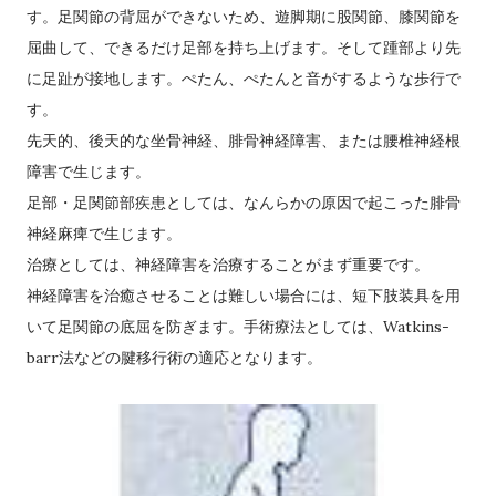
す。足関節の背屈ができないため、遊脚期に股関節、膝関節を
屈曲して、できるだけ足部を持ち上げます。そして踵部より先
に足趾が接地します。ぺたん、ぺたんと音がするような歩行で
す。
先天的、後天的な坐骨神経、腓骨神経障害、または腰椎神経根
障害で生じます。
足部・足関節部疾患としては、なんらかの原因で起こった腓骨
神経麻痺で生じます。
治療としては、神経障害を治療することがまず重要です。
神経障害を治癒させることは難しい場合には、短下肢装具を用
いて足関節の底屈を防ぎます。手術療法としては、Watkins-
barr法などの腱移行術の適応となります。