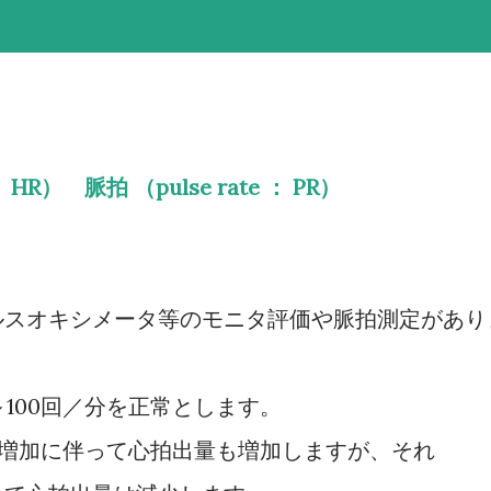
： HR） 脈拍 （pulse rate ： PR）
。
ルスオキシメータ等のモニタ評価や脈拍測定があり
100回／分を正常とします。
拍数増加に伴って心拍出量も増加しますが、それ