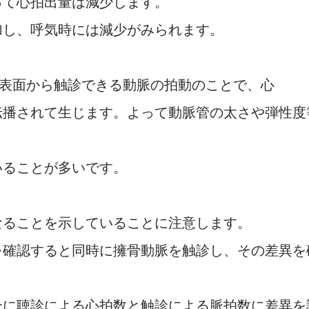
って心拍出量は減少します。
加し、呼気時には減少がみられます。
R）は体表面から触診できる動脈の拍動のことで、心
伝播されて生じます。よって動脈管の太さや弾性度
いることが多いです。
なることを示していることに注意します。
を確認すると同時に擁骨動脈を触診し、その差異を
合に聴診による心拍数と触診による脈拍数に差異を