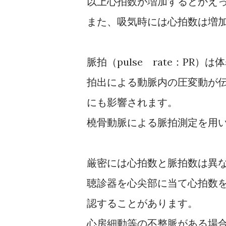
以上心拍数が増加するとかえ
また、吸気時には心拍数は増
脈拍（pulse rate：P
拍出による動脈内の圧変動が
にも影響されます。
橈骨動脈による脈拍測定を用
厳密には心拍数と脈拍数は異
聴診器を心尖部に当て心拍数
認することがあります。
心房細動等の不整脈がある場