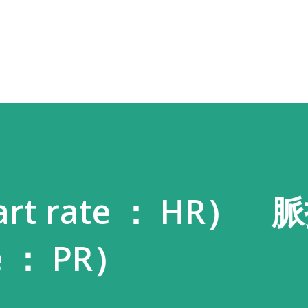
スキップしてメイン コンテンツに移動
rt rate ： HR） 
e ： PR）