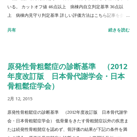
いる。 カットオフ値 46点以上 病棟内自立判定基準 36点以
上 病棟内見守り判定基準 詳しい評価方法はこちら記事を参照
して下さい↓ バランス機能評価（Berg Balance Scale/BBS）
共有
続きを読む
TUG（Timed Up to Go）テスト 方法 肘掛つきの椅子から立
ち上がり、3m歩行し、方向転換後3m歩行して戻り、椅子に座
る動作までの一連の流れを測定する。 カットオフ値 13.5秒：転
倒予測 20秒：屋外外出可能 30秒以上：日常生活動作に要介助
原発性骨粗鬆症の診断基準 （2012
詳しい評価方法はこちら記事を参照して下さい↓ タイムアップ
年度改訂版 日本骨代謝学会・日本
アンドゴーテスト TUG:Timed Up & Go Test 10m歩行テスト
骨粗鬆症学会）
方法 助走路（各3m）を含めた約16m（直線歩行路）を歩行し、
定常歩行とみなせる10mの所要時間をストップウォッチにて計
2月 12, 2015
測する。 カットオフ 24.6秒：屋内歩行 11.6秒：屋外歩行 詳し
い評価方法はこちら記事を参照して下さい↓ 10メートル歩行テ
原発性骨粗鬆症の診断基準 （2012年度改訂版 日本骨代謝学
スト(10MWT)
会・日本骨粗鬆症学会） 低骨量をきたす骨粗髭症以外の疾患ま
たは続発性骨粗髭症を認めず、骨評価の結果が下記の条件を満