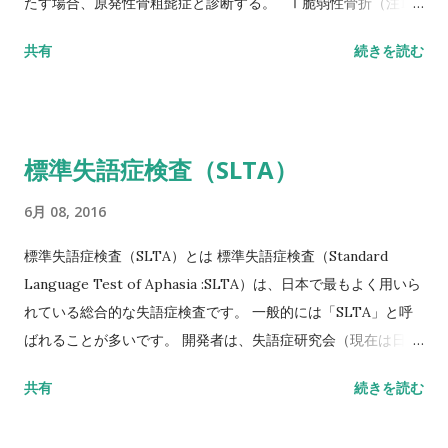
たす場合、原発性骨粗髭症と診断する。 Ⅰ脆弱性骨折（注1）
あり 椎体骨折（注2）または大腿骨近位部骨折あり そのほか
共有
続きを読む
の脆弱性骨折（注3）があり、骨密度（注4）がYAMの80％未満
Ⅱ脆弱性骨折なし 骨密度（注4）がYAMの70％または－2。
5SD以下 YAM若年成人平均値（腰椎では20～44歳、大腿骨近
位部では20～29歳） 注1 軽微な外力によって発生した非外傷
標準失語症検査（SLTA）
性骨折、軽微な外力とは、立った姿勢からの転倒か、それ以下
の外力をさす。 注2 形態椎体骨折のうち、2／3は無症候性であ
6月 08, 2016
ることに留意するとともに、鑑別診断の観点からも脊椎X線像
を確認することが望ましい。 注3 そのほかの脆弱性骨折：軽微
標準失語症検査（SLTA）とは 標準失語症検査（Standard
な外力によって発生した非外傷性骨折で、骨折部位は肋骨、骨
Language Test of Aphasia :SLTA）は、日本で最もよく用いら
盤（恥骨、坐骨、仙骨を含む）上腕骨近位部、焼骨遠位端、下
れている総合的な失語症検査です。 一般的には「SLTA」と呼
腿骨。 注4 骨密度は原則として腰椎または大腿骨近位部骨密度
ばれることが多いです。 開発者は、失語症研究会（現在は日本
とする。 また、複数部位で測定した場合にはより低い％または
高次脳機能障害学会）です。 基礎的な研究は1965年に開始さ
共有
続きを読む
SD値を採用することとする。 腰椎においてはL1～L4またはL2
れ、最終試案は失語症者200人・非失語症者150人のデータをも
～L4を基準値とする。 ただし、高齢者において、脊椎変形など
とに標準化されて、1975年に完成版が出版されました。 標準失