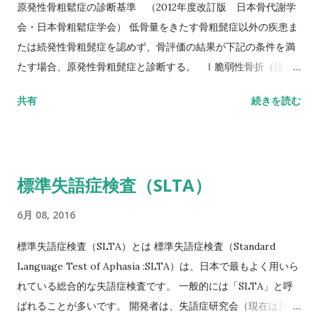
い評価方法はこちら記事を参照して下さい↓ 10メートル歩行テ
原発性骨粗鬆症の診断基準 （2012年度改訂版 日本骨代謝学
スト(10MWT)
会・日本骨粗鬆症学会） 低骨量をきたす骨粗髭症以外の疾患ま
たは続発性骨粗髭症を認めず、骨評価の結果が下記の条件を満
たす場合、原発性骨粗髭症と診断する。 Ⅰ脆弱性骨折（注1）
あり 椎体骨折（注2）または大腿骨近位部骨折あり そのほか
共有
続きを読む
の脆弱性骨折（注3）があり、骨密度（注4）がYAMの80％未満
Ⅱ脆弱性骨折なし 骨密度（注4）がYAMの70％または－2。
5SD以下 YAM若年成人平均値（腰椎では20～44歳、大腿骨近
位部では20～29歳） 注1 軽微な外力によって発生した非外傷
標準失語症検査（SLTA）
性骨折、軽微な外力とは、立った姿勢からの転倒か、それ以下
の外力をさす。 注2 形態椎体骨折のうち、2／3は無症候性であ
6月 08, 2016
ることに留意するとともに、鑑別診断の観点からも脊椎X線像
を確認することが望ましい。 注3 そのほかの脆弱性骨折：軽微
標準失語症検査（SLTA）とは 標準失語症検査（Standard
な外力によって発生した非外傷性骨折で、骨折部位は肋骨、骨
Language Test of Aphasia :SLTA）は、日本で最もよく用いら
盤（恥骨、坐骨、仙骨を含む）上腕骨近位部、焼骨遠位端、下
れている総合的な失語症検査です。 一般的には「SLTA」と呼
腿骨。 注4 骨密度は原則として腰椎または大腿骨近位部骨密度
ばれることが多いです。 開発者は、失語症研究会（現在は日本