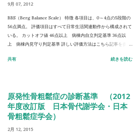
9月 07, 2012
BBS（Berg Balance Scale） 特徴 各項目は、0～4点の5段階の
56点満点。 評価項目はすべて日常生活関連動作から構成されて
いる。 カットオフ値 46点以上 病棟内自立判定基準 36点以
上 病棟内見守り判定基準 詳しい評価方法はこちら記事を参照
して下さい↓ バランス機能評価（Berg Balance Scale/BBS）
共有
続きを読む
TUG（Timed Up to Go）テスト 方法 肘掛つきの椅子から立
ち上がり、3m歩行し、方向転換後3m歩行して戻り、椅子に座
る動作までの一連の流れを測定する。 カットオフ値 13.5秒：転
倒予測 20秒：屋外外出可能 30秒以上：日常生活動作に要介助
原発性骨粗鬆症の診断基準 （2012
詳しい評価方法はこちら記事を参照して下さい↓ タイムアップ
年度改訂版 日本骨代謝学会・日本
アンドゴーテスト TUG:Timed Up & Go Test 10m歩行テスト
骨粗鬆症学会）
方法 助走路（各3m）を含めた約16m（直線歩行路）を歩行し、
定常歩行とみなせる10mの所要時間をストップウォッチにて計
2月 12, 2015
測する。 カットオフ 24.6秒：屋内歩行 11.6秒：屋外歩行 詳し